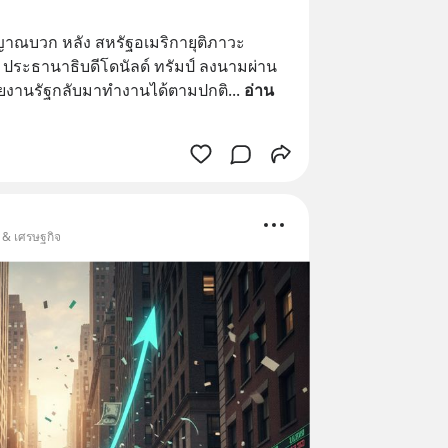
ญาณบวก หลัง สหรัฐอเมริกายุติภาวะ 
ัน ประธานาธิบดีโดนัลด์ ทรัมป์ ลงนามผ่าน
วยงานรัฐกลับมาทำงานได้ตามปกติ
... 
อ่าน
น & เศรษฐกิจ