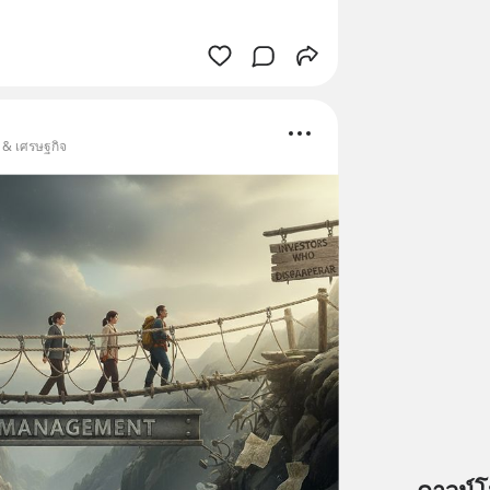
น & เศรษฐกิจ