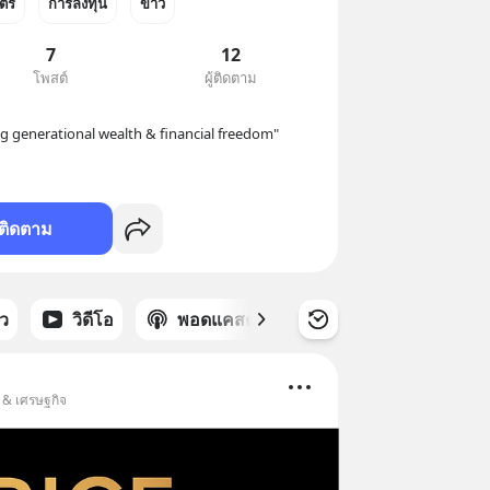
ตร์
การลงทุน
ข่าว
7
12
โพสต์
ผู้ติดตาม
ng generational wealth & financial freedom"
ติดตาม
าว
วิดีโอ
พอดแคสต์
ซีรีส์
น & เศรษฐกิจ