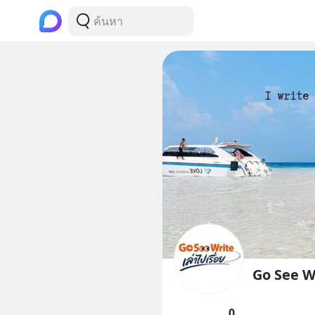
Go See Wr
0