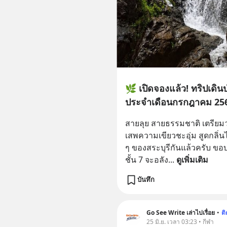
🌿 เปิดจองแล้ว! ทริปเดิน
ประจำเดือนกรกฎาคม 2569
สายลุย สายธรรมชาติ เตรียมว
เสพความเขียวชะอุ่ม สูดกลิ่นไ
ๆ ของสระบุรีกันแล้วครับ ข
ชั้น 7 จะอลัง
... 
ดูเพิ่มเติม
บันทึก
Go See Write เล่าไปเรื่อย
•
ต
25 มิ.ย. เวลา 03:23 • กีฬา