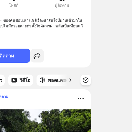
โพสต์
ผู้ติดตาม
่เล็กๆ ของคนชอบเล่า แชร์เรื่องน่าสนใจที่ผ่านเข้ามาใน
บไม่มีกรอบตายตัว ตั้งใจคัดมาฝากเพื่อเป็นเพื่อนแก้
ติดตาม
าว
วิดีโอ
พอดแคสต์
ซีรีส์
ิดตาม