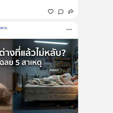
ิดตาม