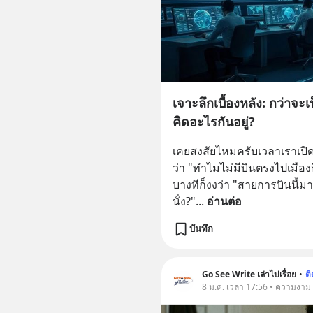
เจาะลึกเบื้องหลัง: กว่าจ
คิดอะไรกันอยู่?
เคยสงสัยไหมครับเวลาเราเปิด
ว่า "ทำไมไม่มีบินตรงไปเมืองน
บางทีก็งงว่า "สายการบินนี้
นั่ง?"
... 
อ่านต่อ
บันทึก
Go See Write เล่าไปเรื่อย
•
ต
8 ม.ค. เวลา 17:56 • ความงาม