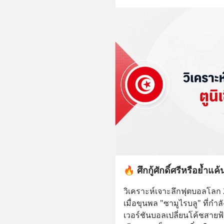
🔥 ศึกกู้ศักดิ์ศรีหรือย้ำแค้
วิเคราะห์เจาะลึกฟุตบอลโลก 2026
เมื่อขุนพล "ซามูไรบลู" ที่กำ
เวอร์ชันบอลเปลี่ยนโค้ชสายฟ