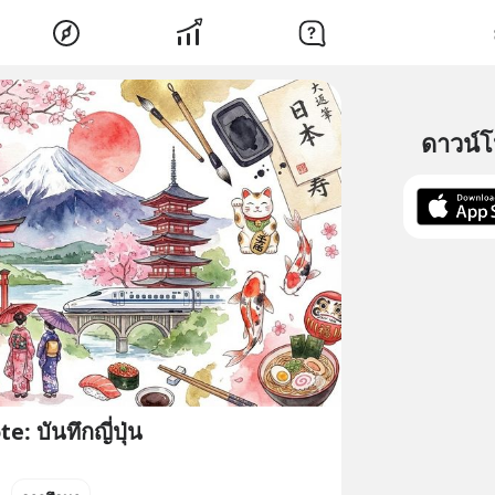
ดาวน์
: บันทึกญี่ปุ่น