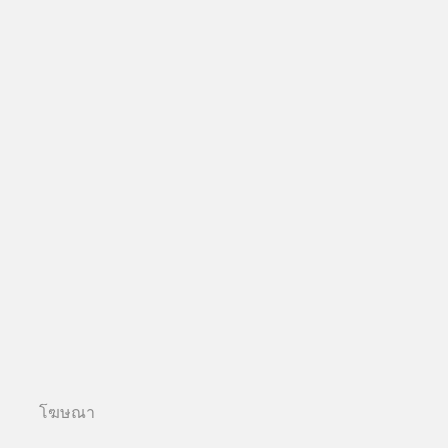
โฆษณา