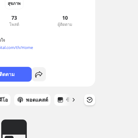
สุขภาพ
73
10
โพสต์
ผู้ติดตาม
วใจ
pital.com/th/Home
ติดตาม
ิดีโอ
พอดแคสต์
ซีรีส์