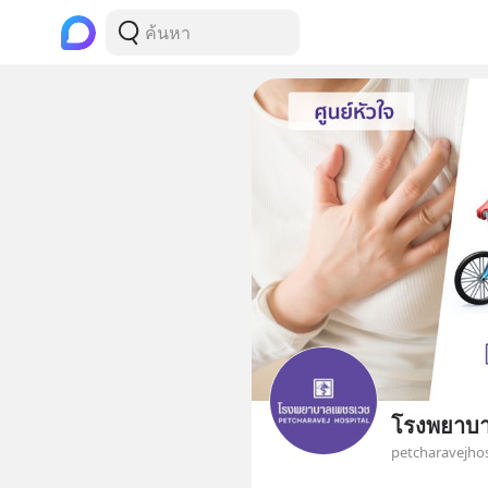
โรงพยาบ
petcharavejhos