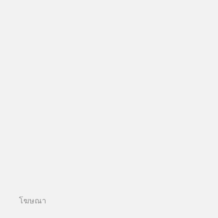
โฆษณา