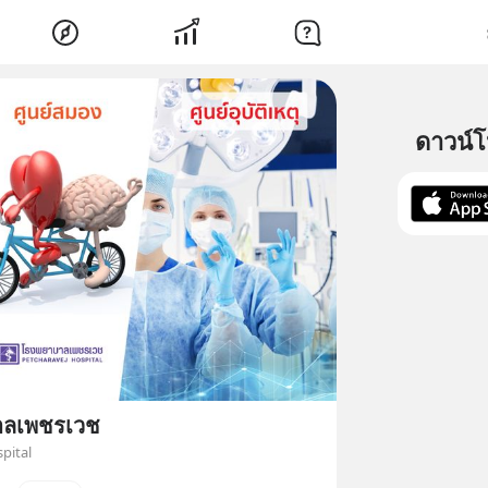
ดาวน์
าลเพชรเวช
pital