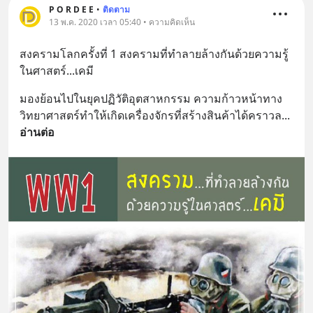
P O R D E E
•
ติดตาม
13 พ.ค. 2020 เวลา 05:40 • ความคิดเห็น
สงครามโลกครั้งที่ 1 สงครามที่ทำลายล้างกันด้วยความรู้
ในศาสตร์...เคมี
มองย้อนไปในยุคปฏิวัติอุตสาหกรรม ความก้าวหน้าทาง
วิทยาศาสตร์ทำให้เกิดเครื่องจักรที่สร้างสินค้าได้คราวล
... 
อ่านต่อ