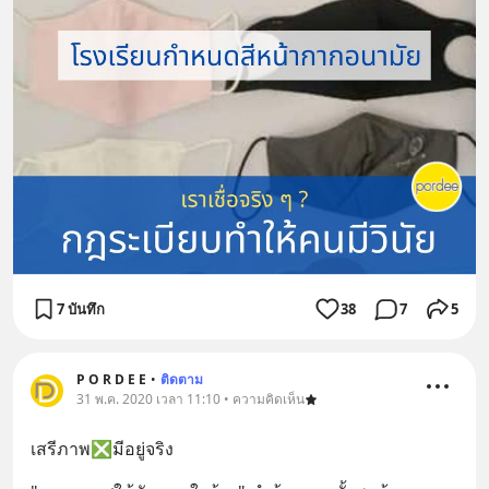
7 บันทึก
38
7
5
P O R D E E
•
ติดตาม
31 พ.ค. 2020 เวลา 11:10 • ความคิดเห็น
เสรีภาพ❎มีอยู่จริง