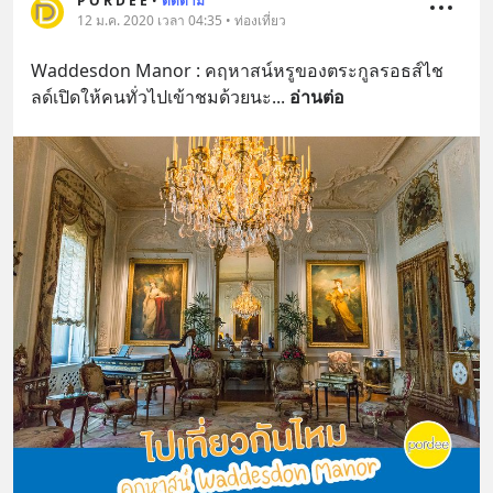
P O R D E E
•
ติดตาม
12 ม.ค. 2020 เวลา 04:35 • ท่องเที่ยว
Waddesdon Manor : คฤหาสน์หรูของตระกูลรอธส์ไช
ลด์เปิดให้คนทั่วไปเข้าชมด้วยนะ
... 
อ่านต่อ