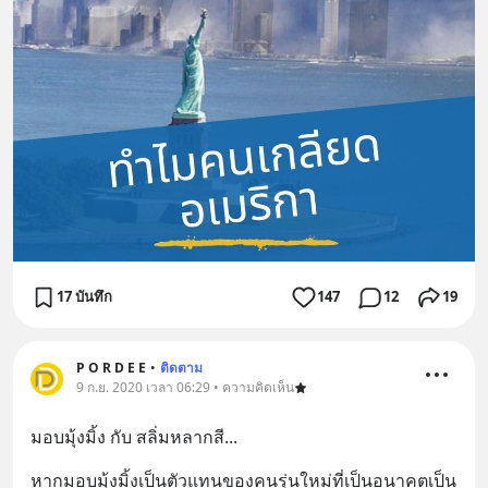
17 บันทึก
147
12
19
P O R D E E
•
ติดตาม
9 ก.ย. 2020 เวลา 06:29 • ความคิดเห็น
มอบมุ้งมิ้ง กับ สลิ่มหลากสี...
หากมอบมุ้งมิ้งเป็นตัวแทนของคนรุ่นใหม่ที่เป็นอนาคตเป็น