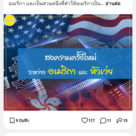
อเมริกา และเป็นส่วนหนึ่งที่ทำให้อเมริกาเป็น
... 
อ่านต่อ
9 บันทึก
117
11
15