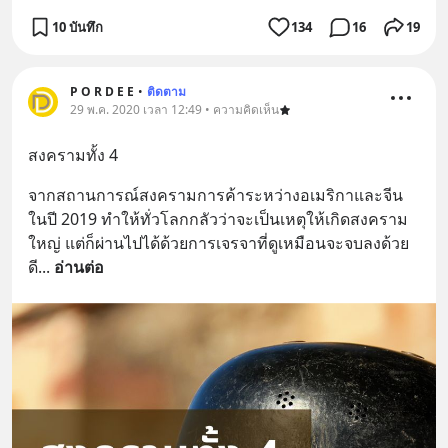
10 บันทึก
134
16
19
P O R D E E
•
ติดตาม
29 พ.ค. 2020 เวลา 12:49 • ความคิดเห็น
สงครามทั้ง 4
จากสถานการณ์สงครามการค้าระหว่างอเมริกาและจีน
ในปี 2019 ทำให้ทั่วโลกกลัวว่าจะเป็นเหตุให้เกิดสงคราม
ใหญ่ แต่ก็ผ่านไปได้ด้วยการเจรจาที่ดูเหมือนจะจบลงด้วย
ดี
... 
อ่านต่อ