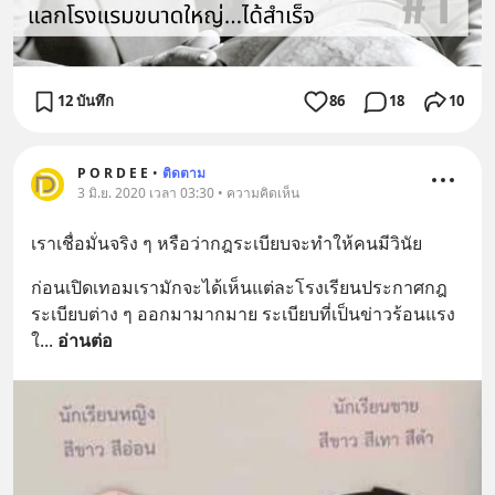
12 บันทึก
86
18
10
P O R D E E
•
ติดตาม
3 มิ.ย. 2020 เวลา 03:30 • ความคิดเห็น
เราเชื่อมั่นจริง ๆ หรือว่ากฎระเบียบจะทำให้คนมีวินัย
ก่อนเปิดเทอมเรามักจะได้เห็นแต่ละโรงเรียนประกาศกฎ
ระเบียบต่าง ๆ ออกมามากมาย ระเบียบที่เป็นข่าวร้อนแรง
ใ
... 
อ่านต่อ