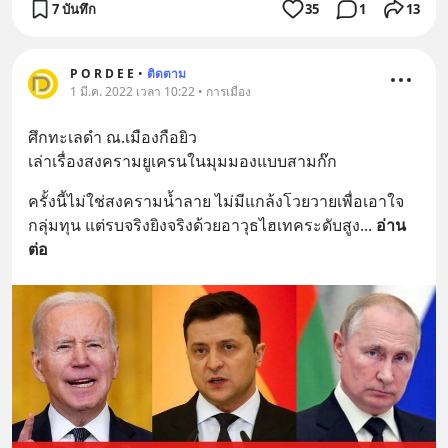
7 บันทึก
35
1
13
P O R D E E
•
ติดตาม
1 มี.ค. 2022 เวลา 10:22 • การเมือง
ศึกทะเลดำ ณ.เมืองกือยิว 
เล่าเรื่องสงครามยูเครนในมุมมองแบบสามก๊ก
ครั้งนี้ไม่ใช่สงครามน้ำลาย ไม่มีแกล้งโวยวายเพื่อเอาใจ
กลุ่มทุน แต่รบจริงยิงจริงด้วยอาวุธไฮเทคระดับสูง
... 
อ่าน
ต่อ