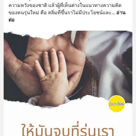
ความหวังของชาติ แล้วผู้ที่เห็นต่างในแนวทางความคิด
ของคนรุ่นใหม่ คือ สลิ่มที่ขึ้นราไม่มีประโยชน์และ
... 
อ่าน
ต่อ