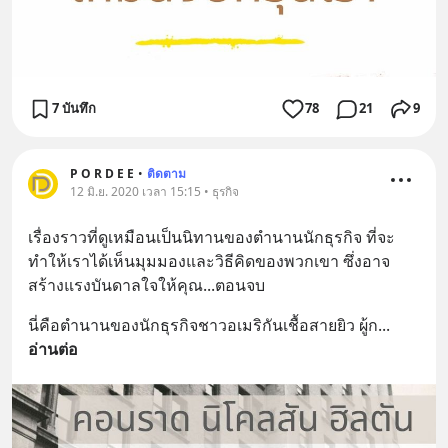
7 บันทึก
78
21
9
P O R D E E
•
ติดตาม
12 มิ.ย. 2020 เวลา 15:15 • ธุรกิจ
เรื่องราวที่ดูเหมือนเป็นนิทานของตำนานนักธุรกิจ ที่จะ
ทำให้เราได้เห็นมุมมองและวิธีคิดของพวกเขา ซึ่งอาจ
สร้างแรงบันดาลใจให้คุณ...ตอนจบ
นี่คือตำนานของนักธุรกิจชาวอเมริกันเชื้อสายยิว ผู้ก
... 
อ่านต่อ