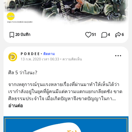
20 บันทึก
51
4
6
P O R D E E
•
ติดตาม
13 ก.พ. 2020 เวลา 06:33 • ความคิดเห็น
ศีล 5 ว่าไงนะ?
จากเหตุการณ์รุนแรงหลายเรื่องที่ผ่านมาทำให้เห็นได้ว่า 
เรากำลังอยู่ในยุคที่ผู้คนมีแต่ความแตกแยกเกลียดชัง ขาด
ศีลธรรมประจำใจ เมื่อเกิดปัญหาจึงขาดปัญญาในกา
... 
อ่านต่อ