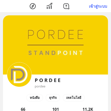
เข้าสู่ระบบ
P O R D E E
pordee
หนังสือ
ธุรกิจ
เทคโนโลยี
66
101
11.2K