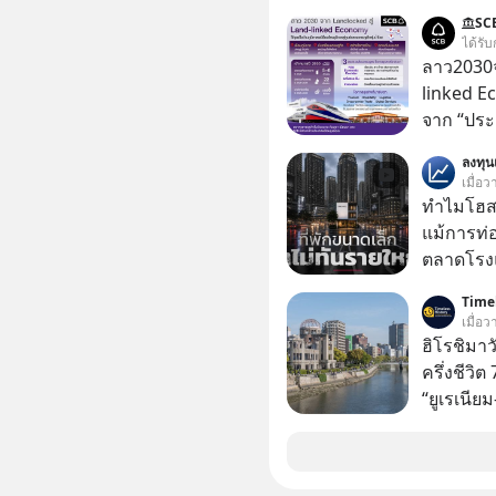
เคยสงสัย
SC
ความสุขนั้นกล
ได้รับ
ฐานของมน
ลาว2030จ
ปรัชญาชาว
linked E
ก่อน แล้
จาก “ประ
ความสุขที
โลจิสติกส
ลงทุ
สต์ 5M EP. นี้ #goodtime #5min
เมื่อว
#missio
ทำไมโฮสเ
แม้การท่อ
ตลาดโรงแ
แต่รู้หรือ
Timel
ประกอบกา
เมื่อ
16% ขณะที่ผู้ประกอบการโฮสเทลและที่พักขนาด
ฮิโรชิมาว
เล็ก ซึ่งม
ครึ่งชีวิ
กลับโตเพียง 1.3% เท
“ยูเรเนีย
เล็ก ? อะ
อันตรายไป
ปลดล็อกก
หลักที่ทำ
มากกว่าที่เป็นอยู่ ?
ทิ้งระเบิด