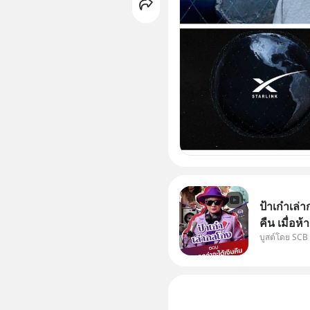
ป้าเก๋าเล
คืน เมื่อห
บูสต์โดย SCB
เคลมสินค้
ได้เงินจริง หรือเ
“ป้าเก๋าเ