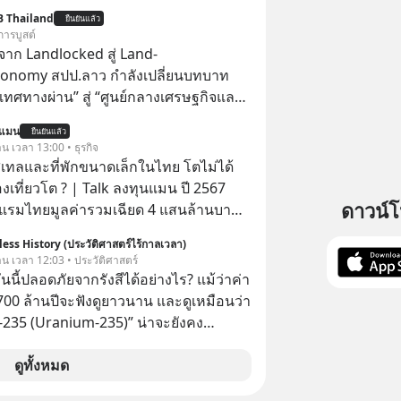
ไหมว่าทำไมพอได้ของที่อยากได้มาแล้ว
B Thailand
ยืนยันแล้ว
ับอยู่กับเราได้ไม่นาน? นี่คือกลไกพื้น
การบูสต์
ุษย์ที่ Arthur Schopenhauer นัก
าก Landlocked สู่ Land-
เยอรมันเคยอธิบายไว้เมื่อ 200 กว่าปี
conomy สปป.ลาว กำลังเปลี่ยนบทบาท
วเราจะหยุดวงจรความอยากในใจเพื่อ
เทศทางผ่าน” สู่ “ศูนย์กลางเศรษฐกิจและ
่ยั่งยืนได้อย่างไร? ติดตามได้ในพอดแค
์” ของอนุภูมิภาคลุ่มแม่น้ำโขง
นแมน
utespodcast
ยืนยันแล้ว
าน เวลา 13:00 • ธุรกิจ
ntothemoonpodcast
ทลและที่พักขนาดเล็กในไทย โตไม่ได้
งเที่ยวโต ? | Talk ลงทุนแมน ปี 2567
ดาวน์
รมไทยมูลค่ารวมเฉียด 4 แสนล้านบาท
ไม่ว่า รายได้กว่า 85% กระจุกอยู่กับผู้
ess History (ประวัติศาสตร์ไร้กาลเวลา)
รรายใหญ่ และมีอัตราการเติบโตได้ถึง
วาน เวลา 12:03 • ประวัติศาสตร์
ันนี้ปลอดภัยจากรังสีได้อย่างไร? แม้ว่าค่า
ีสัดส่วนถึง 91% ของธุรกิจที่พักทั้งหมด
ต 700 ล้านปีจะฟังดูยาวนาน และดูเหมือนว่า
่านั้น เกิดอะไรขึ้นกับที่พักราย
ม-235 (Uranium-235)” น่าจะยังคง
ไรคือข้อจำกัดที่ทำให้โตไม่สุด และต้อง
อีกยาวนานมาก แต่อันที่จริง นี่คือสาเหตุ
ฎเกณฑ์ไหน เพื่อให้รายเล็กเติบโตได้
ให้ยูเรเนียมไม่ใช่ภัยคุกคามหลักหลังการ
ดูทั้งหมด
 Talk ลงทุนแมนชวนมา
ที่ฮิโรชิมา