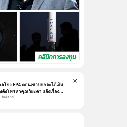
่ากลโกง EP4 ตอนเขาบอกจะได้เงิน
้างดังโทรหาคุณวิยะดา แจ้งเรื่อง
 Thailand
าแล้วบอกว่าจะคืนเงิน คุณวิยะดาจะ
ป็นเรื่องจ้อจี้ หาคำตอบได้ที่
ล่ากลโกง” EP4 ตอน “เขา