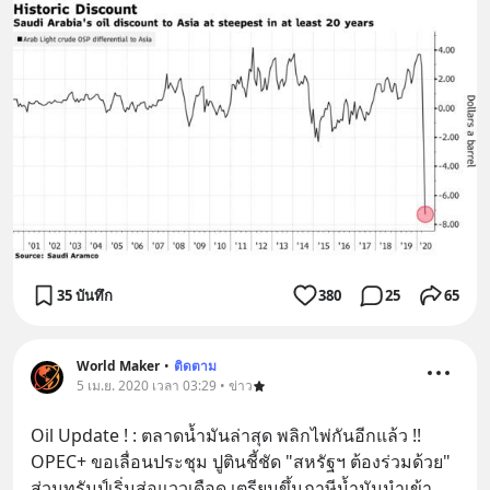
35 บันทึก
380
25
65
World Maker
•
ติดตาม
5 เม.ย. 2020 เวลา 03:29 • ข่าว
Oil Update ! : ตลาดน้ำมันล่าสุด พลิกไพ่กันอีกแล้ว !! 
OPEC+ ขอเลื่อนประชุม ปูตินชี้ชัด "สหรัฐฯ ต้องร่วมด้วย" 
ส่วนทรัมป์เริ่มส่อแววเดือด เตรียมขึ้นภาษีน้ำมันนำเข้า 