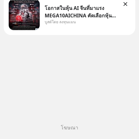
โอกาสในหุ้น AI จีนที่มาแรง
MEGA10AICHINA คัดเลือกหุ้น
บูสต์โดย ลงทุนแมน
ใหม่ 9 ตัว เข้ากองทุน.. ครอบคลุม
ทั้งซัปพลายเชน AI จีน พิเศษ ช่วง
3 - 19 ส.ค. 69 มีโปรโมชัน ลด
50% ค่าธรรมเนียมซื้อ | ยอด 2
ล้านบาทขึ้นไป ฟรีค่าธรร
โฆษณา