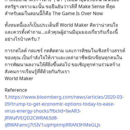
สหรัฐฯ เพราะฉะนั้น ขอยืนยันว่าวลีที่ Make Sense ที่สุด
สำหรับผมในตอนนี้ก็คือ The Game Is Over Now
ทั้งหมดนี้เองก็เป็นประเด็นที่ World Maker คิดว่าน่าสนใจ
และควรตั้งคำถาม...แล้วคุณผู้อ่านมีมุมมองเกี่ยวกับเรื่องนี้
อย่างไรบ้างครับ ?
การกดไลค์ กดแชร์ กดติดตาม และการติชมในเชิงสร้างสรรค์
ของคุณ เป็นกำลังใจให้เราและเหล่าอาชีพนักเขียนทุกคนใน
การพัฒนาผลงานให้ดียิ่งขึ้นต่อไป ขอเชิญทุกท่านร่วมสร้าง
สังคมการเรียนรู้ที่ดีด้วยกันกับเรา
World Maker
Reference
1.
https://www.bloomberg.com/news/articles/2020-03-
09/trump-to-get-economic-options-today-to-ease-
virus-energy-shocks?fbclid=IwAR3-
JRWafVEQD2CWRA63d8-
ijBWAFamcj7t5IV1uipHptmpRRAN3HMeGLJs