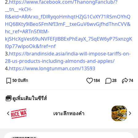
2.
https://www.facebook.com/ThanongFanclub/?
__tn__=kCH-
R&eid=ARArxo_fDlRyqoHmhqtHZjG1CvXY71RSmOYhQ
HQ68Kty9iBeoSFmNfI3mF__txeGuV6wvGjfhdThnCVV&
hc_ref=ARTn5fXtM-
kjSHcXgVes69uNVFEFjlBBExPhEayX_75qEW6yP75xnzgK
l0p77wlpoOk&fref=nf
3.
https://brandinside.asia/india-will-impose-tariffs-on-
28-us-products-including-almonds-and-apples/
4.
https://www.longtunman.com/13593
50 บันทึก
184
28
74
ดูเพิ่มเติมในซีรีส์
เจาะลึกทองคำ