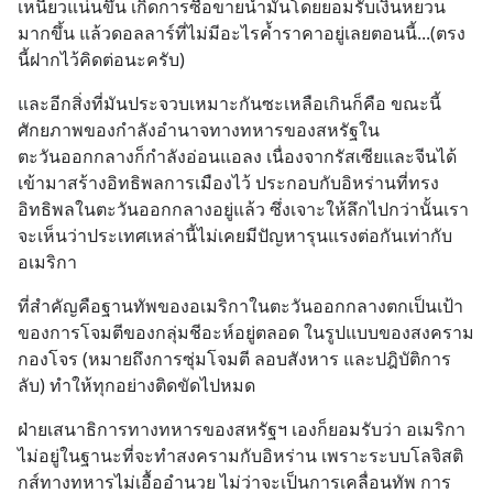
เหนียวแน่นขึ้น เกิดการซื้อขายน้ำมันโดยยอมรับเงินหยวน
มากขึ้น แล้วดอลลาร์ที่ไม่มีอะไรค้ำราคาอยู่เลยตอนนี้...(ตรง
นี้ฝากไว้คิดต่อนะครับ)
และอีกสิ่งที่มันประจวบเหมาะกันซะเหลือเกินก็คือ ขณะนี้
ศักยภาพของกำลังอำนาจทางทหารของสหรัฐใน
ตะวันออกกลางก็กำลังอ่อนแอลง เนื่องจากรัสเซียและจีนได้
เข้ามาสร้างอิทธิพลการเมืองไว้ ประกอบกับอิหร่านที่ทรง
อิทธิพลในตะวันออกกลางอยู่แล้ว ซึ่งเจาะให้ลึกไปกว่านั้นเรา
จะเห็นว่าประเทศเหล่านี้ไม่เคยมีปัญหารุนแรงต่อกันเท่ากับ
อเมริกา
ที่สำคัญคือฐานทัพของอเมริกาในตะวันออกกลางตกเป็นเป้า
ของการโจมตีของกลุ่มชีอะห์อยู่ตลอด ในรูปแบบของสงคราม
กองโจร (หมายถึงการซุ่มโจมตี ลอบสังหาร และปฎิบัติการ
ลับ) ทำให้ทุกอย่างติดขัดไปหมด
ฝ่ายเสนาธิการทางทหารของสหรัฐฯ เองก็ยอมรับว่า อเมริกา
ไม่อยู่ในฐานะที่จะทำสงครามกับอิหร่าน เพราะระบบโลจิสติ
กส์ทางทหารไม่เอื้ออำนวย ไม่ว่าจะเป็นการเคลื่อนทัพ การ