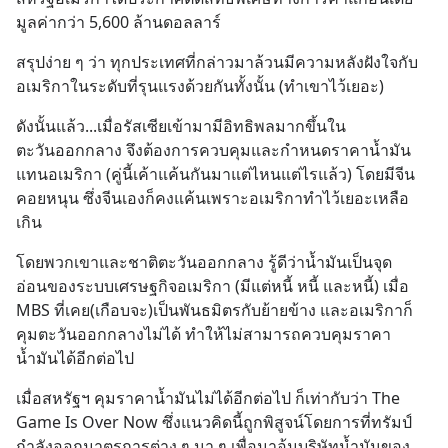
มูลค่ากว่า 5,600 ล้านดอลลาร์
สรุปง่าย ๆ ว่า ทุกประเทศที่กล่าวมาล้วนมีความหลังฝังใจกับ
อเมริกาในระดับที่รุนแรงด้วยกันทั้งนั้น (ทำเขาไว้เยอะ)
ดังนั้นแล้ว...เมื่อรัสเซียเข้ามามีอิทธิพลมากขึ้นใน
ตะวันออกกลาง จึงต้องการควบคุมและกำหนดราคาน้ำมัน
แทนอเมริกา (คู่นี้เค้าแค้นกันมาแต่ไหนแต่ไรแล้ว) โดยมีจีน
คอยหนุน ซึ่งจีนเองก็คงแค้นเพราะอเมริกาทำไว้เยอะเหลือ
เกิน
โดยพวกเขาและชาติตะวันออกกลาง รู้ดีว่าน้ำมันเป็นจุด
อ่อนของระบบเศรษฐกิจอเมริกา (มีแต่หนี้ หนี้ และหนี้) เมื่อ 
MBS ที่เคย(เกือบจะ)เป็นพันธมิตรกับย้ายข้าง และอเมริกาก็
คุมตะวันออกกลางไม่ได้ ทำให้ไม่สามารถควบคุมราคา
น้ำมันได้อีกต่อไป
เมื่อสหรัฐฯ คุมราคาน้ำมันไม่ได้อีกต่อไป ก็เท่ากับว่า The 
Game Is Over Now ซึ่งแนวคิดนี้ถูกพิสูจน์โดยการที่ทรัมป์
กำลังออกมาตรการต่าง ๆ นา ๆ เพื่อมาอุ้มบริษัทน้ำมันของ