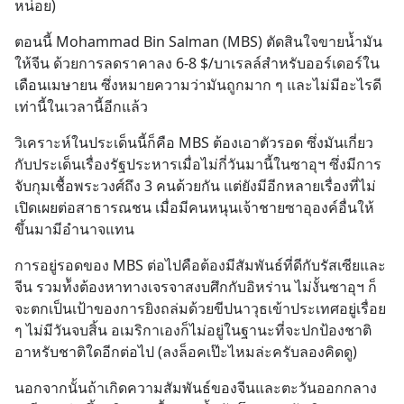
หน่อย)
ตอนนี้ Mohammad Bin Salman (MBS) ตัดสินใจขายน้ำมัน
ให้จีน ด้วยการลดราคาลง 6-8 $/บาเรลล์สำหรับออร์เดอร์ใน
เดือนเมษายน ซึ่งหมายความว่ามันถูกมาก ๆ และไม่มีอะไรดี
เท่านี้ในเวลานี้อีกแล้ว
วิเคราะห์ในประเด็นนี้ก็คือ MBS ต้องเอาตัวรอด ซึ่งมันเกี่ยว
กับประเด็นเรื่องรัฐประหารเมื่อไม่กี่วันมานี้ในซาอุฯ ซึ่งมีการ
จับกุมเชื้อพระวงศ์ถึง 3 คนด้วยกัน แต่ยังมีอีกหลายเรื่องที่ไม่
เปิดเผยต่อสาธารณชน เมื่อมีคนหนุนเจ้าชายซาอุองค์อื่นให้
ขึ้นมามีอำนาจแทน
การอยู่รอดของ MBS ต่อไปคือต้องมีสัมพันธ์ที่ดีกับรัสเซียและ
จีน รวมท้ังต้องหาทางเจรจาสงบศึกกับอิหร่าน ไม่งั้นซาอุฯ ก็
จะตกเป็นเป้าของการยิงถล่มด้วยขีปนาวุธเข้าประเทศอยู่เรื่อย 
ๆ ไม่มีวันจบสิ้น อเมริกาเองก็ไม่อยู่ในฐานะที่จะปกป้องชาติ
อาหรับชาติใดอีกต่อไป (ลงล็อคเป๊ะไหมล่ะครับลองคิดดู)
นอกจากนั้นถ้าเกิดความสัมพันธ์ของจีนและตะวันออกกลาง