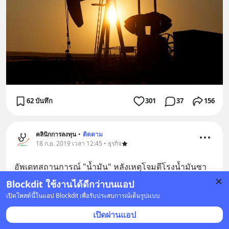
62 บันทึก
301
37
156
คลินิกการลงทุน
•
ติดตาม
18 ก.ย. 2019 เวลา 12:45 • ธุรกิจ
อัพเดทสถานการณ์ "น้ำมัน" หลังเหตุโจมตีโรงน้ำมันซา
อุฯ !!! / โดย คลินิกการลงทุน
... 
อ่านต่อ
Blockdit ใช้งานได้ดีกว่าบนแอป
เปิดโพสต์นี้ในแอป Blockdit เพื่อรับประสบการณ์เต็มรูปแบบ
เปิดผ่านแอป