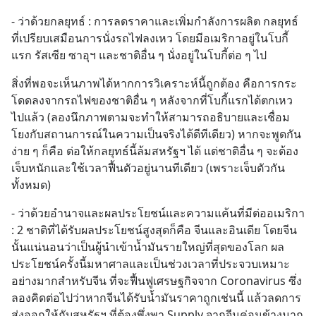
- ว่าด้วยกลยุทธ์ : การลดราคาและเพิ่มกำลังการผลิต กลยุทธ์
ที่เปรียบเสมือนการนั่งรถไฟลงเหว โดยมีอเมริกาอยู่ในโบกี้
แรก รัสเซีย ซาอุฯ และชาติอื่น ๆ นั่งอยู่ในโบกี้ต่อ ๆ ไป
สิ่งที่พอจะเห็นภาพได้หากการวิเคราะห์นี้ถูกต้อง คือการกระ
โดดลงจากรถไฟของชาติอื่น ๆ หลังจากที่โบกี้แรกได้ตกเหว
ไปแล้ว (ลองนึกภาพตามจะทำให้สามารถอธิบายและเชื่อม
โยงกับสถานการณ์ในความเป็นจริงได้ดีทีเดียว) หากจะพูดกัน
ง่าย ๆ ก็คือ ต่อให้กลยุทธ์นี้ล้มสหรัฐฯ ได้ แต่ชาติอื่น ๆ จะต้อง
เจ็บหนักและใช้เวลาฟื้นตัวอยู่นานทีเดียว (เพราะเจ็บตัวกัน
ทั้งหมด)
- ว่าด้วยอำนาจและผลประโยชน์และความแค้นที่มีต่ออเมริกา 
: 2 ชาติที่ได้รับผลประโยชน์สูงสุดก็คือ จีนและอินเดีย โดยจีน
นั้นแน่นอนว่าเป็นผู้นำเข้าน้ำมันรายใหญ่ที่สุดของโลก ผล
ประโยชน์ครั้งนี้มหาศาลและเป็นช่วงเวลาที่ประจวบเหมาะ
อย่างมากสำหรับจีน ที่จะฟื้นฟูเศรษฐกิจจาก Coronavirus ซึ่ง
ลองคิดต่อไปว่าหากจีนได้รับน้ำมันราคาถูกเช่นนี้ แล้วลดการ
ส่งออกให้กับสหรัฐฯ ที่ต้องพึ่งพา Supply จากจีนค่อนข้างมาก