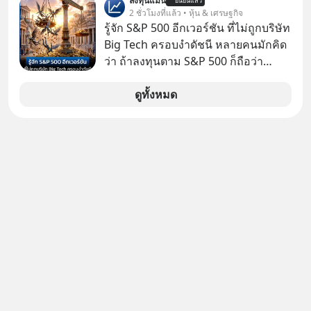
ลงทุนแมน
#FraudEducation #FinancialLiteracy
ยืนยันแล้ว
ต่างชาติที่พยายามทำ “Asian Squat”
2 ชั่วโมงที่แล้ว • หุ้น & เศรษฐกิจ
#DigitalBankWithHumanTouch
หรือการนั่งยองแบบคนเอเชีย แต่สุดท้าย
รู้จัก S&P 500 อีกเวอร์ชัน ที่ไม่ถูกบริษัท
ก็เสียการทรงตัว ล้มหงายหลัง หรือไม่ก็
Big Tech ครอบงำดัชนี หลายคนมักคิด
ต้องยกส้นเท้าขึ้น เพราะไม่สามารถนั่ง
ว่า ถ้าลงทุนตาม S&P 500 ก็ถือว่า
ค้างในท่านั้นได้
กระจายความเสี่ยงแล้ว เพราะเป็นการ
ลงทุนมากถึง 500 บริษัท
ดูทั้งหมด