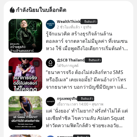
กำลังนิยมในบล็อกดิต
WealthThink
ยืนยันแล้ว
2 ชั่วโมงที่แล้ว • ธุรกิจ
รู้จักแนวคิด สร้างธุรกิจล้านล้าน
ดอลลาร์ จากตลาดไม่มีมูลค่า ที่เจนเซน
หวง ใช้ เมื่อพูดถึงไอเดียการเริ่มต้นทำ
ธุรกิจ หลายคนก็คงมองว่าควรเริ่มต้น
SCB Thailand
ยืนยันแล้ว
ทำธุรกิจที่อยู่ในตลาดใหญ่ ๆ ที่ต้องมี
ได้รับการบูสต์
ลูกค้า พร้อมขายได้ทันที
“ธนาคารจริง ต้องไม่ส่งลิงก์ทาง SMS
หรืออีเมล” เคยเจอมั้ย? มีคนอ้างว่าโทร
จากธนาคาร บอกว่าบัญชีมีปัญหา แล้ว
ให้กดลิงก์โน่นนี่ หรือสแกนคิวอาร์โค้ด
กรุงเทพธุรกิจ
ยืนยันแล้ว
ทันที มาฟัง “ป้าเก๋าเล่ากลโกง” เพื่อรู้ทัน
เมื่อวาน เวลา 14:00 • สุขภาพ
มุกหลอกลวงในคราบความน่าเชื่อถือ
แค่ 'นั่งยอง' ทำไมยาก? ฝรั่งทำไม่ได้ แต่
กันค่ะ #แก้เกมกลโกง #ป้าเก๋าเล่ากล
เอเชียทำชิล ไขความลับ Asian Squat
โกง #LivesSustainably #อยู่อย่าง
ท่าวัดความฟิตใกล้ตัว ช่วยชะลอวัย
ยั่งยืน #CyberSecurity #ป้าเก๋า
หลายคนอาจเคยเห็นคลิปไวรัลของชาว