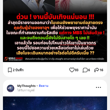
2 บันทึก
93
6
16
MyThoughts
•
ติดตาม
ได้รับการบูสต์