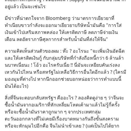
อยู่แล้ว เป็นจะเช่นไร
มีข่าวที่น่าตกใจจาก Bloomberg ว่ามาตรการเยียวยาที่
ทำเนียบขาวกำลังจะออกมาเยียวยาบริษัทน้ำมันคือ "การใส่
เงินเข้าไปเสริมสภาพคล่อง ให้เครดิตภาษี ลดภาษีจ่ายเงิน
เดือน ลดอัตราภาษีศุลกากรสำหรับน้ำมันที่ส่งให้จีน"
ความคิดเห็นส่วนตัวของผม : ห๊ะ ? อะไรนะ "จะเพิ่มเงินอัดฉีด 
และให้เครดิตเงินกู้ กับกลุ่มบริษัทที่กำลังถือหนี้กว่า 6 ล้านล้า
นบาทเนี่ยนะ ! โอ้ว อะไรครับเนี่ย !! นี่มันจะเหยียบคันเร่งลง
เหวกันไปไหน หรือสหรัฐไม่เหลือวิธีการอื่นใดอีกแล้ว ? (ใครมี
มองมุมที่ต่างไป หากนึกออกช่วยบอกหน่อยว่าการทำแบบนี้
มันได้อะไร)
สิ่งที่จีนจะตอบกลับสหรัฐฯ คืออะไร ? ลองคิดดูง่าย ๆ ว่าจีนจะ
ซื้อน้ำมันจากอเมริกาที่หักเหลี่ยมโหดเค้ามาแล้วไม่รู้กี่ครั้ง 
หรือจะซื้อน้ำมันราคาถูกมาก ๆ จากประเทศกลุ่ม
ตะวันออกกลางที่ไม่เคยมีเรื่องบาดหมางกันถึงขั้นสงคราม 
หรือจะหักมุมไปอีกคือ จีนไม่นำเข้าเลย ? (แต่เป็นไปได้ยาก