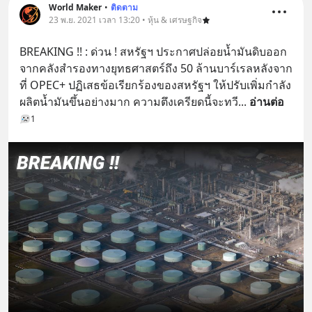
World Maker
•
ติดตาม
23 พ.ย. 2021 เวลา 13:20 • หุ้น & เศรษฐกิจ
BREAKING !! : ด่วน ! สหรัฐฯ ประกาศปล่อยน้ำมันดิบออก
จากคลังสำรองทางยุทธศาสตร์ถึง 50 ล้านบาร์เรลหลังจาก
ที่ OPEC+ ปฏิเสธข้อเรียกร้องของสหรัฐฯ ให้ปรับเพิ่มกำลัง
ผลิตน้ำมันขึ้นอย่างมาก ความตึงเครียดนี้จะทวี
... 
อ่านต่อ
1