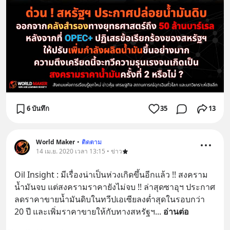
6 บันทึก
35
13
World Maker
•
ติดตาม
14 เม.ย. 2020 เวลา 13:15 • ข่าว
Oil Insight : มีเรื่องน่าเป็นห่วงเกิดขึ้นอีกแล้ว !! สงคราม
น้ำมันจบ แต่สงครามราคายังไม่จบ !! ล่าสุดซาอุฯ ประกาศ
ลดราคาขายน้ำมันดิบในทวีปเอเซียลงต่ำสุดในรอบกว่า 
20 ปี และเพิ่มราคาขายให้กับทางสหรัฐฯ
... 
อ่านต่อ