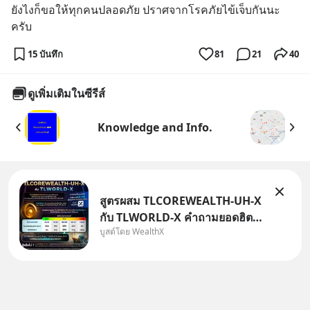
ยังไงก็ขอให้ทุกคนปลอดภัย ปราศจากโรคภัยไข้เจ็บกันนะ
ครับ
15 บันทึก
81
21
40
ดูเพิ่มเติมในซีรีส์
Knowledge and Info.
สูตรผสม TLCOREWEALTH-UH-X
กับ TLWORLD-X คำถามยอดฮิตที่
บูสต์โดย WealthX
คนใช้ WealthX ถามเข้ามา