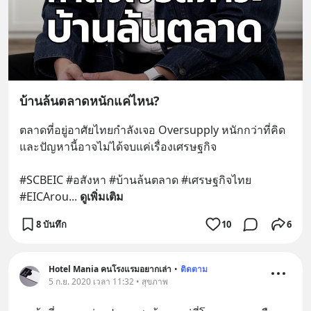
บ้านล้นตลาดหนักแค่ไหน?
ตลาดที่อยู่อาศัยไทยกำลังเจอ Oversupply หนักกว่าที่คิด 
และปัญหานี้อาจไม่ได้จบแค่เรื่องเศรษฐกิจ 
#SCBEIC #อสังหา #บ้านล้นตลาด #เศรษฐกิจไทย 
#EICArou
... 
ดูเพิ่มเติม
8 บันทึก
10
6
Hotel Mania คนโรงแรมอยากเล่า
•
ติดตาม
5 ก.ย. 2020 เวลา 11:32 • สุขภาพ