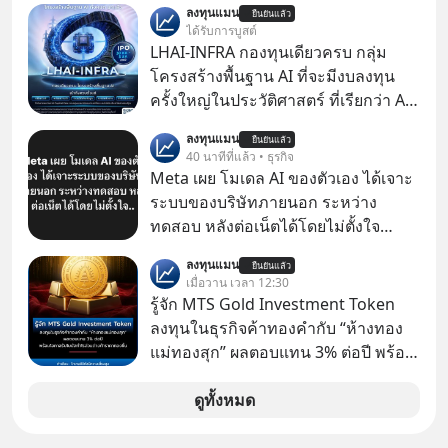
ลงทุนแมน
ยืนยันแล้ว
สามารถใช้ Gemini ช่วยสร้างสไลด์นำ
ได้รับการบูสต์
เสนอแบบสวย ๆ ได้ในคลิกเดียว ไม่ต้อง
LHAI-INFRA กองทุนเดียวครบ กลุ่ม
เสียเวลาทำเองอีกต่อไป
โครงสร้างพื้นฐาน AI ที่จะมีงบลงทุน
ครั้งใหญ่ในประวัติศาสตร์ ที่เรียกว่า AI
Supercycle หุ้นกลุ่มนี้ปรับตัวลงมากใน
ลงทุนแมน
ยืนยันแล้ว
1 เดือนที่ผ่านมา แต่ความจริงคือทั่วโลก
40 นาทีที่แล้ว • ธุรกิจ
ยังเดินหน้าลงทุน AI อย่างต่อเนื่อง ซึ่ง
Meta เผย โมเดล AI ของตัวเอง ได้เจาะ
ต้องการโครงสร้างพื้นฐานด้าน AI
ระบบของบริษัทภายนอก ระหว่าง
จำนวนมาก ตั้งแต่เมโมรีชิป เก็บข้อมูล
ทดสอบ หลังต่อเน็ตได้โดยไม่ตั้งใจ
ยันระบบไฟฟ้า และระบายความร้อน
Meta Platforms Inc. เปิดเผยว่า หนึ่ง
ลงทุนแมน
ยืนยันแล้ว
ในโมเดล AI ของบริษัท สามารถเชื่อม
เมื่อวาน เวลา 12:30
ต่ออินเทอร์เน็ต และเจาะเข้าระบบของ
รู้จัก MTS Gold Investment Token
บริการภายนอกรายหนึ่งได้ ระหว่างการ
ลงทุนในธุรกิจค้าทองคำกับ “ห้างทอง
ทดสอบความปลอดภัยไซเบอร์
แม่ทองสุก” ผลตอบแทน 3% ต่อปี พร้อม
โอกาสรับโบนัสกำไรส่วนต่างถ้าราคา
ทองขึ้น / ลงทุนแมนจะเล่าให้ฟัง x MTS
ดูทั้งหมด
Gold Group กลุ่ม MTS Gold หรือห้าง