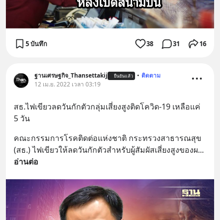
5 บันทึก
38
31
16
ฐานเศรษฐกิจ_Thansettakij
•
ติดตาม
ยืนยันแล้ว
12 เม.ย. 2022 เวลา 03:19
สธ.ไฟเขียวลดวันกักตัวกลุ่มเสี่ยงสูงติดโควิด-19 เหลือแค่ 
5 วัน
คณะกรรมการโรคติดต่อแห่งชาติ กระทรวงสาธารณสุข 
(สธ.) ไฟเขียวให้ลดวันกักตัวสำหรับผู้สัมผัสเสี่ยงสูงของผ
... 
อ่านต่อ