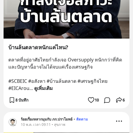
บ้านล้นตลาดหนักแค่ไหน?
ตลาดที่อยู่อาศัยไทยกำลังเจอ Oversupply หนักกว่าที่คิด 
และปัญหานี้อาจไม่ได้จบแค่เรื่องเศรษฐกิจ 
#SCBEIC #อสังหา #บ้านล้นตลาด #เศรษฐกิจไทย 
#EICArou
... 
ดูเพิ่มเติม
8 บันทึก
10
6
ร้อยเรื่องหลากมุมกับ ภก.ปราโมทย์
•
ติดตาม
10 พ.ค. เวลา 09:11 • สุขภาพ