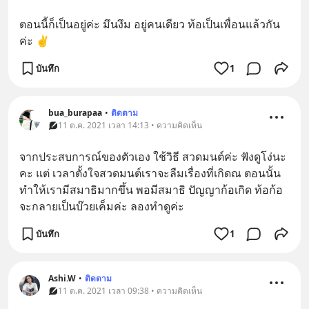
ตอนนี้ก็เป็นอยู่ค่ะ มึนงึม อยู่คนเดียว ท้อเป็นเพื่อนแล้วกัน
ค่ะ ✌️
บันทึก
1
bua_burapaa
•
ติดตาม
11 ต.ค. 2021 เวลา 14:13 • ความคิดเห็น
จากประสบการณ์ของตัวเอง ใช้วิธี สวดมนต์ค่ะ ฟังดูโง่นะ
คะ แต่ เวลาตั้งใจสวดมนต์เราจะลืมเรื่องที่เกิดณ ตอนนั้น 
ทำให้เรามีสมาธิมากขึ้น พอมีสมาธิ ปัญญาก้อเกิด ท้อก้อ
จะกลายเป็นบ๊วยเค็มค่ะ ลองทำดูค่ะ
บันทึก
1
Ashi.W
•
ติดตาม
11 ต.ค. 2021 เวลา 09:38 • ความคิดเห็น