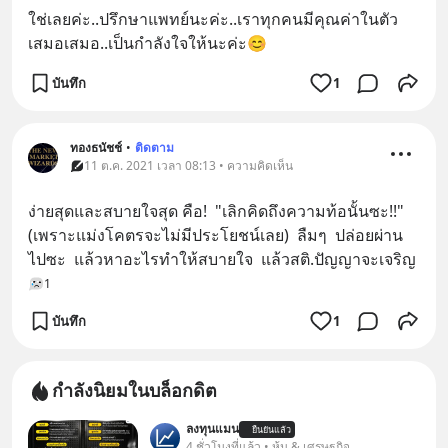
ใช่เลยค่ะ..ปรึกษาแพทย์นะค่ะ..เราทุกคนมีคุณค่าในตัว
เสมอเสมอ..เป็นกำลังใจให้นะค่ะ😊
บันทึก
1
ทองธนัชช์
•
ติดตาม
11 ต.ค. 2021 เวลา 08:13 • ความคิดเห็น
ง่ายสุดและสบายใจสุด คือ!  "เลิกคิดถึงความท้อนั้นซะ!!"  
(เพราะแม่งโคตรจะไม่มีประโยชน์เลย)  ลืมๆ  ปล่อยผ่าน
ไปซะ  แล้วหาอะไรทำให้สบายใจ  แล้วสติ.ปัญญาจะเจริญ
1
บันทึก
1
กำลังนิยมในบล็อกดิต
ลงทุนแมน
ยืนยันแล้ว
4 ชั่วโมงที่แล้ว • หุ้น & เศรษฐกิจ