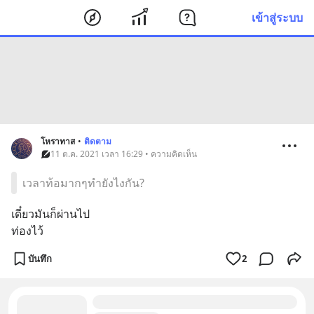
เข้าสู่ระบบ
โหราทาส
•
ติดตาม
11 ต.ค. 2021 เวลา 16:29 • ความคิดเห็น
เวลาท้อมากๆทำยังไงกัน?
เดี๋ยวมันก็ผ่านไป
ท่องไว้
บันทึก
2