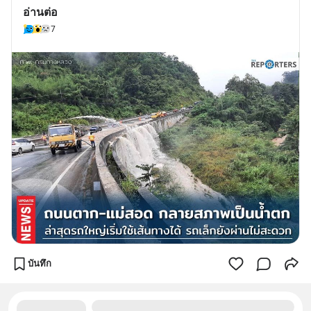
อ่านต่อ
7
บันทึก