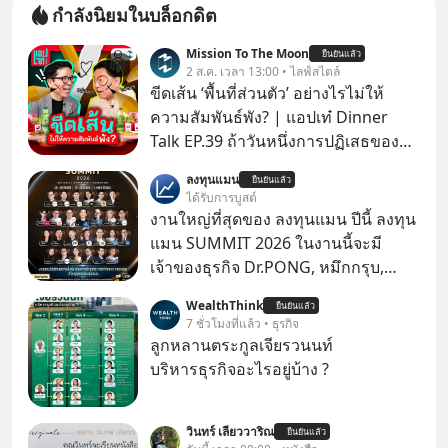
กำลังนิยมในบล็อกดิต
Mission To The Moon
ยืนยันแล้ว
2 ส.ค. เวลา 13:00 • ไลฟ์สไตล์
ขีดเส้น ‘พื้นที่ส่วนตัว’ อย่างไรไม่ให้
ความสัมพันธ์พัง? | แอปเท๋ Dinner
Talk EP.39 ถ้าวันหนึ่งการปฏิเสธของ
เราทำให้อีกฝ่ายรู้สึกเจ็บปวด คิดว่าเรา
ลงทุนแมน
ยืนยันแล้ว
ตั้งกำแพงใส่และมองว่าเราเห็นแก่ตัวทั้ง
ได้รับการบูสต์
ที่เราเองก็ไม่เคยปฏิเสธใครอย่างนี้มา
งานใหญ่ที่สุดของ ลงทุนแมน ปีนี้ ลงทุน
ก่อน แต่พอตั้งใจจะ ‘สร้างขอบเขต’ เพื่อ
แมน SUMMIT 2026 ในงานนี้จะมี
ตัวเองดูสักครั้ง กลับทำให้เกิดรอยร้าว
เจ้าของธุรกิจ Dr.PONG, หมึกกรุบ,
ในความสัมพันธ์เสียอย่างนั้น โดยราย
Srichand, Jones’ Salad, LA GLACE,
WealthThink
การแอปเท๋ Dinner Talk ในวันนี้โฮสต์
ยืนยันแล้ว
Fastwork, MizuMi, KARMART, อิชิตัน
7 ชั่วโมงที่แล้ว • ธุรกิจ
ทั้ง 2 ท่าน แทป-รวิศ หาญอุตสาหะ และ
มาแชร์ความรู้การสร้างธุรกิจ
ลูกหลานตระกูลเจียรวนนท์
เอ๋ นิ้วกลม-สราวุธ เฮ้งสวัสดิ์ จะพาทุก
บริหารธุรกิจอะไรอยู่บ้าง ?
คนไปสำรวจวิธีสร้างขอบเขตเพื่อรักษา
ใจของตัวเองและรักษาความสัมพันธ์
ของคนรอบข้างไปพร้อมกัน
วินทร์ เลียววาริณ
ยืนยันแล้ว