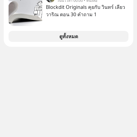
วันนี้ เวลา 00:00 • หนังสือ
#boundary #selfdevelopment #แอป
Blockdit Originals คุยกับ วินทร์ เลียว
เท๋dinnertalk
วาริณ ตอน 30 คำถาม 1
#missiontothemoonpodcast
ดูทั้งหมด