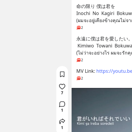
命の限り 僕は君を
Inochi  No  Kagiri  Boku
(ผมจะอยู่เคียงข้างคุณไม่จ
2
永遠に僕は君を愛したい
 Kimiwo  Towani  Bokuwa 
(ไม่ว่าจะอย่างไร ผมจะรัก
2
MV Link: 
https://youtu.b
2
7
1
1