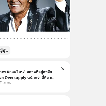
่ปุ่น
าดหนักแค่ไหน? ตลาดที่อยู่อาศัย
จอ Oversupply หนักกว่าที่คิด และ
 Thailand
จไม่ได้จบแค่เรื่องเศรษฐกิจ
อสังหา #บ้านล้นตลาด #เศรษฐกิจ
ound #SCBThailand สามารถดู