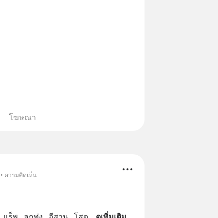
โฆษณา
 • ความคิดเห็น
แร็พ   ลูกทุ่ง   อีสาน   โสด
... 
ดูเพิ่มเติม