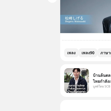
เพลง
เพลง90
ภาษาญี
บ้านล้นตล
ไทยกำลังเ
บูสต์โดย SCB
ปัญหานี้อา
#SCBEIC #
ไทย #EICAr
คลิปท