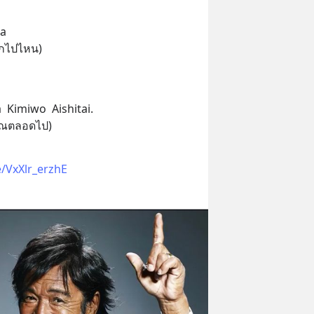
wa
ากไปไหน)
。
 Kimiwo  Aishitai.
คุณตลอดไป)
e/VxXlr_erzhE