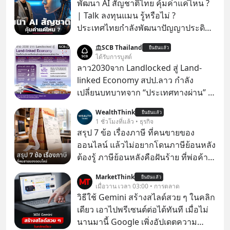
พัฒนา AI สัญชาติไทย คุ้มค่าแค่ไหน ?
| Talk ลงทุนแมน รู้หรือไม่ ?
ประเทศไทยกำลังพัฒนาปัญญาประดิษฐ์
หรือ AI เป็นของตัวเอง ภายใต้ชื่อ
SCB Thailand
ยืนยันแล้ว
“ThaiLLM” เพื่อให้คนไทยมีโครงสร้าง
ได้รับการบูสต์
พื้นฐานด้าน AI ที่เข้าใจภาษาไทย และ
ลาว2030จาก Landlocked สู่ Land-
บริบททางสังคมไทยได้เป็นอย่างดี
linked Economy สปป.ลาว กำลัง
คำถามคือ การลงมือพัฒนา AI ของ
เปลี่ยนบทบาทจาก “ประเทศทางผ่าน” สู่
ประเทศจะคุ้มค่าแค่ไหน ? และหลังจาก
“ศูนย์กลางเศรษฐกิจและโลจิสติกส์”
WealthThink
นำ ThaiLLM มาใช้จริง จะเกิดอะไรขึ้น
ยืนยันแล้ว
ของอนุภูมิภาคลุ่มแม่น้ำโขง
1 ชั่วโมงที่แล้ว • ธุรกิจ
กับสังคมไทย ธุรกิจไทย และเศรษฐกิจ
สรุป 7 ข้อ เรื่องภาษี ที่คนขายของ
ไทยบ้าง ? ร่วมวิเคราะห์เรื่องนี้ผ่านมุม
ออนไลน์ แล้วไม่อยากโดนภาษีย้อนหลัง
มองของ ดร.อภิวดี ปิยธรรมรงค์ ผู้
ต้องรู้ ภาษีย้อนหลังคือฝันร้าย ที่พ่อค้า
เชี่ยวชาญอาวุโสด้านบูรณาการข้อมูล
แม่ค้าคนไหนก็คงไม่อยากพบเจอ
และปัญญาประดิษฐ์ และคุณปฏิภาณ
MarketThink
ยืนยันแล้ว
เมื่อวาน เวลา 03:00 • การตลาด
ประเสริฐสม ผู้จัดการโครงการ
วิธีใช้ Gemini สร้างสไลด์สวย ๆ ในคลิก
ThaiLLM
เดียว เอาไปพรีเซนต์ต่อได้ทันที เมื่อไม่
นานมานี้ Google เพิ่งอัปเดตความ