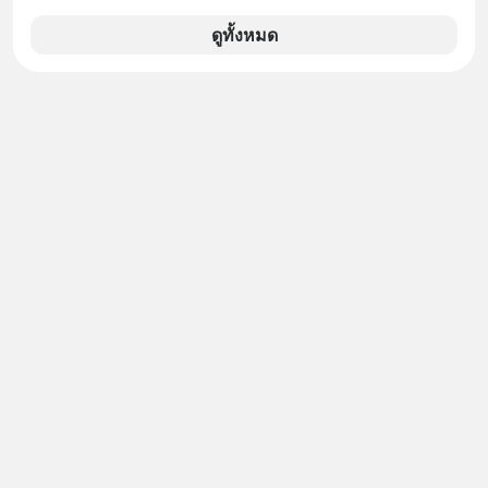
สามารถใหม่ให้กับ Google Slides ให้
สามารถใช้ Gemini ช่วยสร้างสไลด์นำ
ดูทั้งหมด
เสนอแบบสวย ๆ ได้ในคลิกเดียว ไม่ต้อง
เสียเวลาทำเองอีกต่อไป