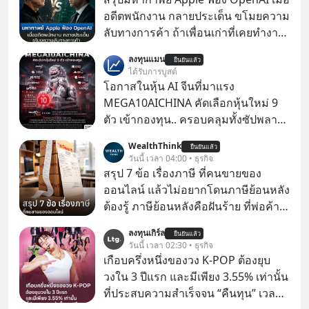
อดีตพนักงาน กลายประเด็น ขโมยความ
ลับทางการค้า ถ้าเพื่อนเก่าที่เคยทำงาน
ด้วยกัน ทักมาขอให้เราช่วยหาไฟล์งาน
ลงทุนแมน
ยืนยันแล้ว
เก่าที่เขาเคยทำไว้ ตอนยังอยู่บริษัท
ได้รับการบูสต์
เดียวกัน
โอกาสในหุ้น AI จีนที่มาแรง
MEGA10AICHINA คัดเลือกหุ้นใหม่ 9
ตัว เข้ากองทุน.. ครอบคลุมทั้งซัปพลาย
เชน AI จีน พิเศษ ช่วง 3 - 19 ส.ค. 69 มี
WealthThink
ยืนยันแล้ว
โปรโมชัน ลด 50% ค่าธรรมเนียมซื้อ |
วันนี้ เวลา 04:00 • ธุรกิจ
ยอด 2 ล้านบาทขึ้นไป ฟรีค่าธรรมเนียม
สรุป 7 ข้อ เรื่องภาษี ที่คนขายของ
ซื้อ
ออนไลน์ แล้วไม่อยากโดนภาษีย้อนหลัง
ต้องรู้ ภาษีย้อนหลังคือฝันร้าย ที่พ่อค้า
แม่ค้าคนไหนก็คงไม่อยากพบเจอ
ลงทุนเกิร์ล
ยืนยันแล้ว
วันนี้ เวลา 02:30 • ธุรกิจ
เกือบครึ่งหนึ่งของวง K-POP ต้องยุบ
วงใน 3 ปีแรก และมีเพียง 3.55% เท่านั้น
ที่ประสบความสำเร็จจน “คืนทุน” เวลา