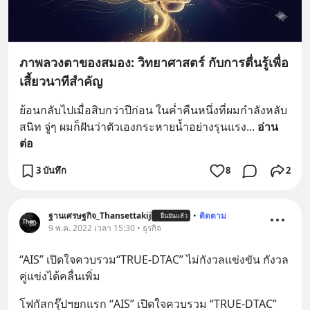
ภาพลวงตาของสมอง: วิทยาศาสตร์ กับการตื่นรู้เพื่อ
เสี้ยวนาทีสำคัญ
ย้อนกลับไปเมื่อสิบกว่าปีก่อน ในค่ำคืนหนึ่งที่ผมกำลังหลับ
สนิท จู่ๆ ผมก็ฝันว่าตัวเองกระหายน้ำอย่างรุนแรง
... 
อ่าน
ต่อ
3 บันทึก
8
2
ฐานเศรษฐกิจ_Thansettakij
•
ติดตาม
ยืนยันแล้ว
9 พ.ค. 2022 เวลา 15:30 • ธุรกิจ
“AIS” เปิดใจควบรวม“TRUE-DTAC” ไม่กังวลแข่งขัน กังวล
คู่แข่งได้คลื่นเพิ่ม
โฟกัสกรุ๊ปฯยกแรก “AIS” เปิดใจควบรวม “TRUE-DTAC” 