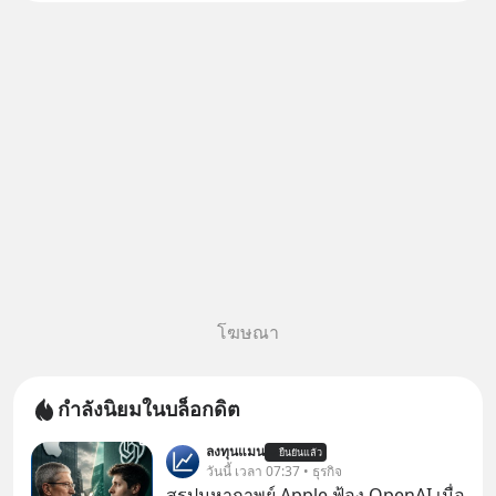
เงินจริง หรือเป็นเรื่องจ้อจี้ หาคำ
ตอบได้ที่ “ป้าเก๋าเล่ากลโกง” EP4
ตอน “เขา
โฆษณา
กำลังนิยมในบล็อกดิต
ลงทุนแมน
ยืนยันแล้ว
วันนี้ เวลา 07:37 • ธุรกิจ
สรุปมหากาพย์ Apple ฟ้อง OpenAI เมื่อ