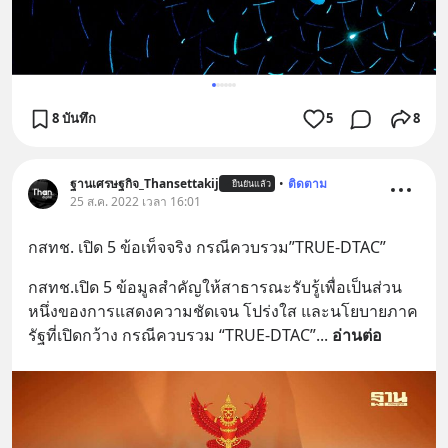
8 บันทึก
5
8
ฐานเศรษฐกิจ_Thansettakij
•
ติดตาม
ยืนยันแล้ว
25 ส.ค. 2022 เวลา 16:01
กสทช. เปิด 5 ข้อเท็จจริง กรณีควบรวม”TRUE-DTAC”
กสทช.เปิด 5 ข้อมูลสำคัญให้สาธารณะรับรู้เพื่อเป็นส่วน
หนึ่งของการแสดงความชัดเจน โปร่งใส และนโยบายภาค
รัฐที่เปิดกว้าง กรณีควบรวม “TRUE-DTAC”
... 
อ่านต่อ