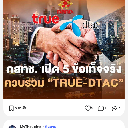
5 บันทึก
9
1
7
MyThoughts
•
ติดตาม