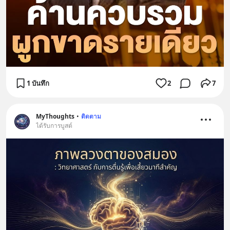
1 บันทึก
2
7
MyThoughts
•
ติดตาม
ได้รับการบูสต์