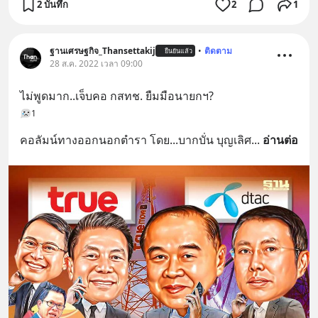
2 บันทึก
2
1
ฐานเศรษฐกิจ_Thansettakij
•
ติดตาม
ยืนยันแล้ว
28 ส.ค. 2022 เวลา 09:00
ไม่พูดมาก..เจ็บคอ กสทช. ยืมมือนายกฯ?
1
คอลัมน์ทางออกนอกตำรา โดย...บากบั่น บุญเลิศ
... 
อ่านต่อ