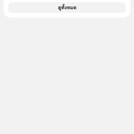
มองเข้าไปในวงการ K-POP เรามักจะ
เห็นภาพความสำเร็จที่หรูหรา คอนเสิร์ต
ดูทั้งหมด
สเกลใหญ่ระดับสเตเดียม และยอดขา
ยอัลบัมถล่มทลายจากวงตัวท็อปอย่าง
BTS, BLACKPINK หรือ SEVENTEEN