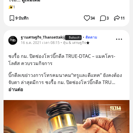
1
9 บันทึก
34
3
11
ฐานเศรษฐกิจ_Thansettakij
•
ติดตาม
ยืนยันแล้ว
16 ธ.ค. 2021 เวลา 08:15 • หุ้น & เศรษฐกิจ
ชงรื้อ กม. ปิดช่องโหว่บิ๊กดีล TRUE-DTAC – แมคโคร-
โลตัส ควบรวมกิจการ
บิ๊กดีลเขย่าวงการโทรคมนาคม“ทรูและดีแทค” ยังคงต้อง
จับตา ล่าสุดมีการ ชงรื้อ กม. ปิดช่องโหว่บิ๊กดีล TRU
... 
อ่านต่อ