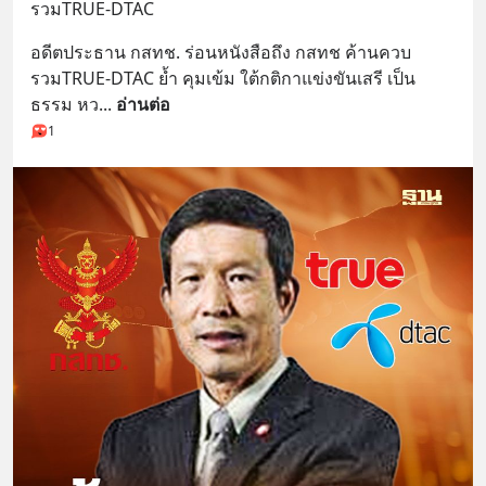
รวมTRUE-DTAC
อดีตประธาน กสทช. ร่อนหนังสือถึง กสทช ค้านควบ
รวมTRUE-DTAC ย้ำ คุมเข้ม ใต้กติกาแข่งขันเสรี เป็น
ธรรม หว
... 
อ่านต่อ
1