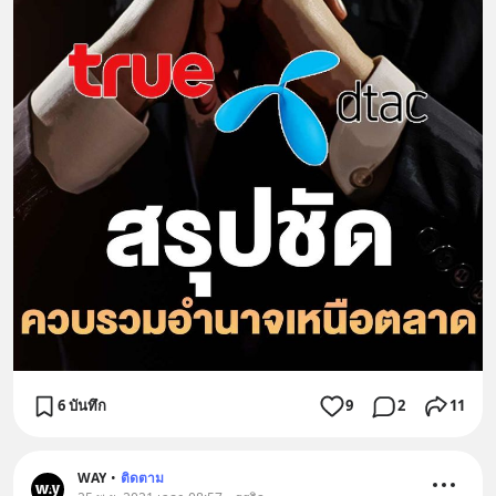
6 บันทึก
9
2
11
WAY
•
ติดตาม