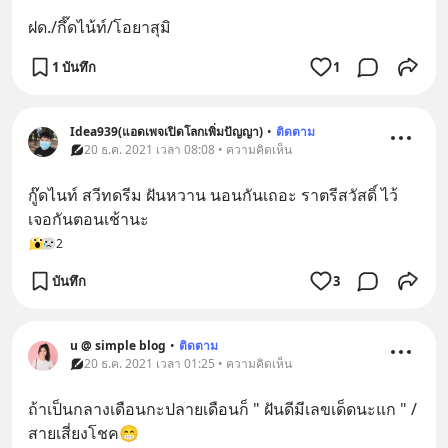
ฝด./กึ๊ดไน้ท์/โอยาสุมิ
1 บันทึก
1
Idea939(แอดเพจเปิดโลกเพิ่มปัญญา)
•
ติดตาม
20 ธ.ค. 2021 เวลา 08:08 • ความคิดเห็น
กู๊ดไนท์ สวีทดรีม ฝันหวาน นอนกันเถอะ ราตรีสวัสดิ์ ไว้
เจอกันตอนเช้านะ
2
บันทึก
3
u @ simple blog
•
ติดตาม
20 ธ.ค. 2021 เวลา 01:25 • ความคิดเห็น
ถ้าเป็นกลางเดือนกะปลายเดือนก็ " ฝันดีมีเลขเด็ดนะแก " /
สายเสี่ยงโชค😁