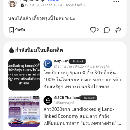
19 ธ.ค. 2021 เวลา 18:04 • ความคิดเห็น
นอนได้แล้ว เดี๋ยวพรุ่งนี้ไม่สบายนะ
บันทึก
2
กำลังนิยมในบล็อกดิต
ลงทุนแมน
ยืนยันแล้ว
เมื่อวาน เวลา 04:25 • หุ้น & เศรษฐกิจ
ไทยปิดประตู SpaceX ตั้งบริษัทถือหุ้น
100% ในไทย ระหว่างการเจรจาการค้า
กับสหรัฐฯ เพราะเป็นอธิปไตยของ
ประเทศ Bloomberg รายงาน ไทย
SCB Thailand
ยืนยันแล้ว
ประกาศจุดยืนชัดเจนว่า จะไม่อนุญาต
ได้รับการบูสต์
ให้บริษัทสหรัฐฯ ตั้งบริษัทโทรคมนาคม
ลาว2030จาก Landlocked สู่ Land-
ดาวเทียมที่ถือหุ้น 100% โดยชาวต่าง
linked Economy สปป.ลาว กำลัง
ชาติ ในระหว่างการเจรจาการค้ากับ
เปลี่ยนบทบาทจาก “ประเทศทางผ่าน” สู่
รัฐบาลสหรัฐ โดยให้เหตุผลว่าเป็น