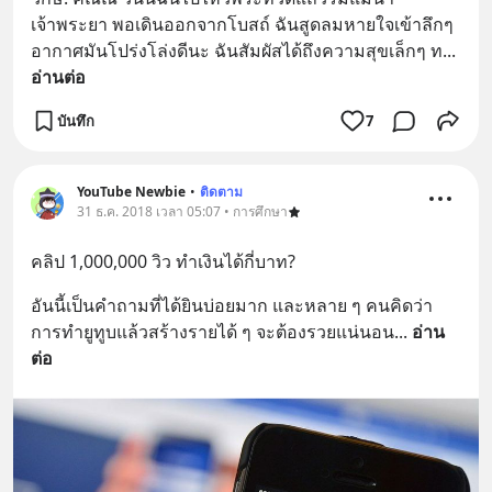
เจ้าพระยา พอเดินออกจากโบสถ์ ฉันสูดลมหายใจเข้าลึกๆ 
อากาศมันโปร่งโล่งดีนะ ฉันสัมผัสได้ถึงความสุขเล็กๆ ท
... 
อ่านต่อ
บันทึก
7
YouTube Newbie
•
ติดตาม
31 ธ.ค. 2018 เวลา 05:07 • การศึกษา
คลิป 1,000,000 วิว ทำเงินได้กี่บาท?
อันนี้เป็นคำถามที่ได้ยินบ่อยมาก และหลาย ๆ คนคิดว่า 
การทำยูทูบแล้วสร้างรายได้ ๆ จะต้องรวยแน่นอน
... 
อ่าน
ต่อ