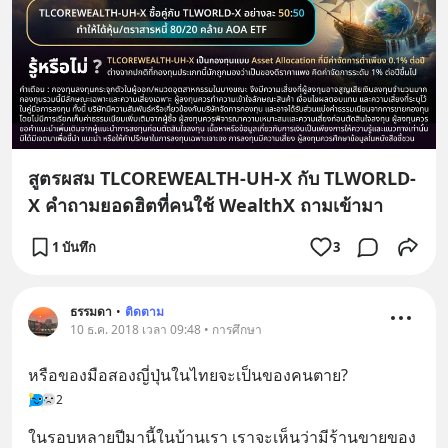
สูตรผสม TLCOREWEALTH-UH-X กับ TLWORLD-
X คำถามยอดฮิตที่คนใช้ WealthX ถามเข้ามา
1 บันทึก
3
ธรรมดา
•
ติดตาม
10 ธ.ค. 2018 เวลา 09:48 • การศึกษา
หรือของมือสองญี่ปุ่นในไทยจะเป็นของคนตาย?
2
ในรอบหลายปีมานี้ในบ้านเรา เราจะเห็นว่ามีร้านขายของ