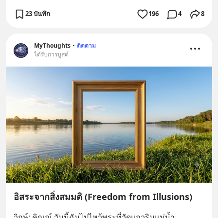
23 บันทึก
196
4
8
MyThoughts
•
ติดตาม
ได้รับการบูสต์
อิสระจากสิ่งสมมติ (Freedom from Illusions)
วิกษ์: คิณณ์ วันนี้ฉันไปไหว้พระที่วัดแถวริมแม่น้ำ