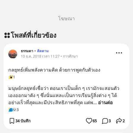
ทุกวันผ่าน Line OA ด.ดล Blog คลิกเลย
--> https://lin.ee/aMEkyNA
โฆษณา
========================= 📣
สนับสนุนโดย 📣
โพสต์ที่เกี่ยวข้อง
=========================
เครียด หลับยาก ผมอยากแนะนำ
ผลิตภัณฑ์เสริมอาหาร Diip CBD ช่วย
ธรรมดา
•
ติดตาม
บรรเทาความเครียด ลดความวิตกกังวล
10 ธ.ค. 2018 เวลา 11:27 • การศึกษา
เพิ่มการผ่อนคลาย ซึ่งช่วยให้การนอน
กลยุทธ์เพิ่มพลังความคิด ด้วยการพูดกับตัวเอง
หลับมีประสิทธิภาพมากยิ่งขึ้น 📍 สนใจ
1
สั่งซื้อสินค้า Diip CBD 💬 LINE :
@diipgeek 🔗 หรือกดลิงก์
มนุษย์กลยุทธ์เชื่อว่า ตอนเราเป็นเด็ก ๆ เรามักจะสอนตัว
https://lin.ee/U91Fzyz
เองออกมาดัง ๆ ซึ่งนั่นแหละเป็นการเรียนรู้สิ่งต่าง ๆ ได้
อย่างเร็วที่สุดและมีประสิทธิภาพที่สุด แต่พ
... 
อ่านต่อ
3
34 บันทึก
65
3
2