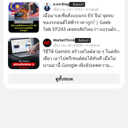
“ศูนย์กลางเศรษฐกิจและโลจิสติกส์”
ด.ดล Blog
ประเด็นด้านอธิปไตยของประเทศ
ยืนยันแล้ว
ของอนุภูมิภาคลุ่มแม่น้ำโขง
เมื่อวาน เวลา 12:52 • ยานยนต์
เมื่อมาเลเซียสั่งแบนรถ EV จีน! จุดจบ
ของรถยนต์ไฟฟ้าราคาถูก? | Geek
Talk EP243 เคยสงสัยไหมว่า แบรนด์รถ
EV จากจีนที่กำลังบุกตีตลาดทั่วโลกจน
MarketThink
ยืนยันแล้ว
ราบคาบ จะถูกสกัดดาวรุ่งจนต้องเบรก
เมื่อวาน เวลา 03:00 • การตลาด
หัวทิ่มได้อย่างไร? นี่คือเรื่องจริงที่เพิ่ง
วิธีใช้ Gemini สร้างสไลด์สวย ๆ ในคลิก
เกิดขึ้นในมาเลเซีย เมื่อรัฐบาลประกาศ
เดียว เอาไปพรีเซนต์ต่อได้ทันที เมื่อไม่
งัด “กฎเหล็ก” สั่งบล็อกการนำเข้ารถ EV
นานมานี้ Google เพิ่งอัปเดตความ
ราคาถูกจากจีนแบบสายฟ้าแลบ ตั้ง
สามารถใหม่ให้กับ Google Slides ให้
กำแพงราคานำเข้าขั้นต่ำสูงถึง 1.7 ล้าน
สามารถใช้ Gemini ช่วยสร้างสไลด์นำ
ดูทั้งหมด
บาท! งานนี้ทำเอาค่ายยักษ์ใหญ่อย่าง
เสนอแบบสวย ๆ ได้ในคลิกเดียว ไม่ต้อง
BYD ที่เคยกวาดเรียบยอดขายถึงกับ
เสียเวลาทำเองอีกต่อไป
สะดุดไปไม่เป็น แต่เบื้องหลังมาตรการ
สุดโต่งนี้ ไม่ใช่แค่การกีดกันทางการค้า
ธรรมดา แต่มันคือแผนอุ้มชูแบรนด์แห่ง
ชาติอย่าง Proton เพื่อรักษาตำแหน่ง
งานนับแสนชีวิตในประเทศ ค่ายรถจีน