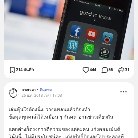
214 บันทึก
444
56
31
กาลเวลา
•
ติดตาม
26 ธ.ค. 2018 เวลา 17:03
เล่นหุ้นใจต้องนิ่ง..วางแพลนแล้วต้องทำ
ข้อมูลทุกคนก็ได้เหมือน ๆ กันคะ  อ่านข่าวเดียวกัน
แตกต่างก็ตรงการตีความของแต่ละคน..เก่งคอมเม้นต์
โน้นนี่.. ไม่มีประโยชน์คะ.. เก่งจริงก็ต้องลงไปประลองที
... 