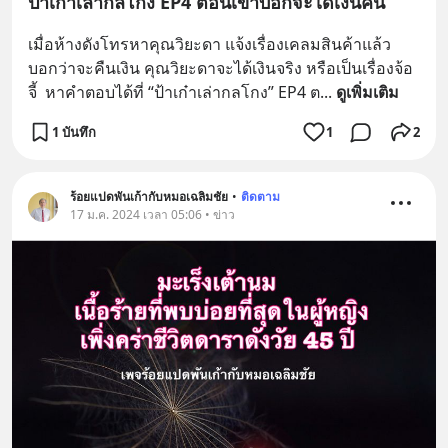
ป้าเก๋าเล่ากลโกง EP4 ตอนเขาบอกจะได้เงินคืน
เมื่อห้างดังโทรหาคุณวิยะดา แจ้งเรื่องเคลมสินค้าแล้ว
บอกว่าจะคืนเงิน คุณวิยะดาจะได้เงินจริง หรือเป็นเรื่องจ้อ
จี้  หาคำตอบได้ที่ “ป้าเก๋าเล่ากลโกง” EP4 ต
... 
ดูเพิ่มเติม
1 บันทึก
1
2
ร้อยแปดพันเก้ากับหมอเฉลิมชัย
•
ติดตาม
17 ม.ค. 2024 เวลา 05:06 • ข่าว