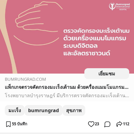
เยี่ยมชม
BUMRUNGRAD.COM
แพ็กเกจตรวจคัดกรองมะเร็งเต้านม ด้วยครื่องแมมโมแกรมระบบดิจิตอล และอัลตราซาวนด์
โรงพยาบาลบำรุงราษฎร์ มีบริการตรวจคัดกรองมะเร็งเต้านม ด้วยครื่องแมมโมแกรมระบบดิจิตอล และอัลตราซาวนด์ เพื่อตรวจหามะเร็งเต้านม ตั้งแต่ระยะเริ่มต้น ที่ยังไม่แสดงอาการ
มะเร็ง
bumrungrad
สุขภาพ
55 บันทึก
23
112