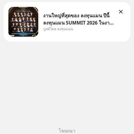
งานใหญ่ที่สุดของ ลงทุนแมน ปีนี้
ลงทุนแมน SUMMIT 2026 ในงาน
บูสต์โดย ลงทุนแมน
นี้จะมีเจ้าของธุรกิจ Dr.PONG,
หมึกกรุบ, Srichand, Jones’
Salad, LA GLACE, Fastwork,
MizuMi, KARMART, อิชิตัน มา
แชร์ความรู้การสร้างธุรกิจ
โฆษณา