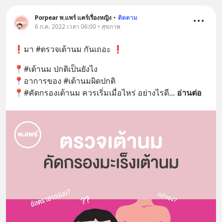
Porpear พ.แพร์ แคร์เรื่องหญิง
•
ติดตาม
6 ก.ค. 2022 เวลา 06:00 • สุขภาพ
❗️มา #ตรวจเต้านม กันเถอะ ❗️
📍#เต้านม ปกติเป็นยังไง
📍อาการของ #เต้านมผิดปกติ
📍#คัดกรองเต้านม ควรเริ่มเมื่อไหร่ อย่างไรดี
... 
อ่านต่อ