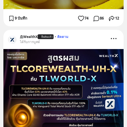
9 บันทึก
74
86
12
WealthX
•
ติดตาม
ยืนยันแล้ว
ได้รับการบูสต์