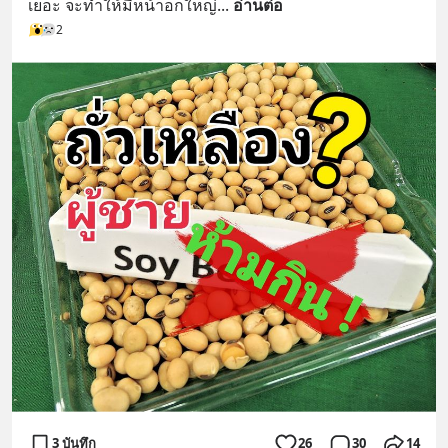
เยอะ จะทำให้มีหน้าอกใหญ่
... 
อ่านต่อ
2
3 บันทึก
26
30
14