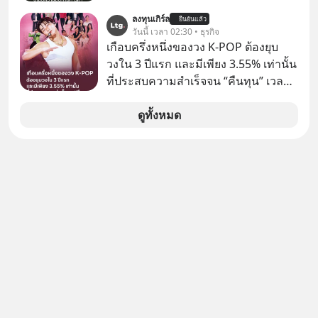
ด้วยกัน ทักมาขอให้เราช่วยหาไฟล์งาน
ลงทุนเกิร์ล
ยืนยันแล้ว
เก่าที่เขาเคยทำไว้ ตอนยังอยู่บริษัท
วันนี้ เวลา 02:30 • ธุรกิจ
เดียวกัน
เกือบครึ่งหนึ่งของวง K-POP ต้องยุบ
วงใน 3 ปีแรก และมีเพียง 3.55% เท่านั้น
ที่ประสบความสำเร็จจน “คืนทุน” เวลา
มองเข้าไปในวงการ K-POP เรามักจะ
เห็นภาพความสำเร็จที่หรูหรา คอนเสิร์ต
ดูทั้งหมด
สเกลใหญ่ระดับสเตเดียม และยอดขา
ยอัลบัมถล่มทลายจากวงตัวท็อปอย่าง
BTS, BLACKPINK หรือ SEVENTEEN