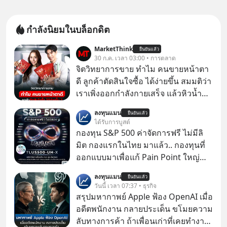
กำลังนิยมในบล็อกดิต
MarketThink
ยืนยันแล้ว
30 ก.ค. เวลา 03:00 • การตลาด
จิตวิทยาการขาย ทำไม คนขายหน้าตา
ดี ลูกค้าตัดสินใจซื้อ ได้ง่ายขึ้น สมมติว่า
เราเพิ่งออกกำลังกายเสร็จ แล้วหิวน้ำ
มาก ๆ แล้วเจอร้านขายน้ำอยู่สองร้านที่
ลงทุนแมน
ยืนยันแล้ว
ขายของเหมือนกันทุกอย่าง
ได้รับการบูสต์
กองทุน S&P 500 ค่าจัดการฟรี ไม่มีลิ
มิต กองแรกในไทย มาแล้ว.. กองทุนที่
ออกแบบมาเพื่อแก้ Pain Point ใหญ่
ของนักลงทุนไทยพร้อมกัน 3 เรื่อง
ลงทุนแมน
ยืนยันแล้ว
วันนี้ เวลา 07:37 • ธุรกิจ
สรุปมหากาพย์ Apple ฟ้อง OpenAI เมื่อ
อดีตพนักงาน กลายประเด็น ขโมยความ
ลับทางการค้า ถ้าเพื่อนเก่าที่เคยทำงาน