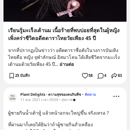
เรียนรู้มะเร็งเต้านม เนื้อร้ายที่พบบ่อยที่สุดในผู้หญิง
เพิ่งคร่าชีวิตอดีตดาราไทยวัยเพียง 45 ปี
จากที่ปรากฏเป็นข่าวว่า อดีตดาราชื่อดังในวงการบันเทิง
ไทยคือ หญิง จุฬาลักษณ์ อิสมาโลน ได้เสียชีวิตจากมะเร็ง
เต้านมด้วยวัยเพียง 45 ปี
... 
อ่านต่อ
25 บันทึก
58
4
83
Plant Delights - ความสุขของคนกินพืช
•
ติดตาม
11 ส.ค. 2021 เวลา 09:00 • สุขภาพ
ผู้ชายกินน้ำเต้าหู้ แล้วหน้าอกจะใหญ่ขึ้น จริงเหรอ ?
ที่ผ่านมาก็เคยได้ยินว่าถ้าผู้ชายกินถั่วเหลือง