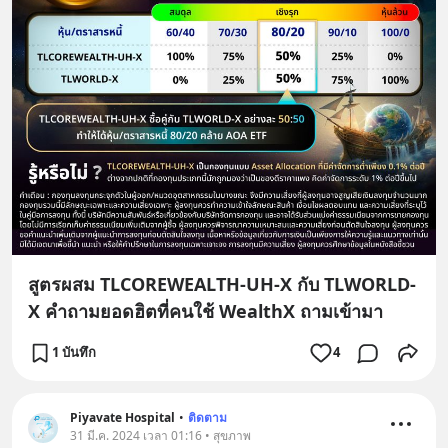
สูตรผสม TLCOREWEALTH-UH-X กับ TLWORLD-
X คำถามยอดฮิตที่คนใช้ WealthX ถามเข้ามา
1 บันทึก
4
Piyavate Hospital
•
ติดตาม
31 มี.ค. 2024 เวลา 01:16 • สุขภาพ