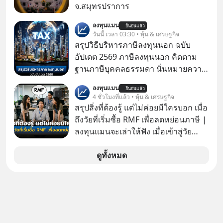
มีเรื่องราวมีความผูกพันที่ได้ยินตั้งแต่
จ.สมุทรปราการ
เด็ก
ลงทุนแมน
ยืนยันแล้ว
วันนี้ เวลา 03:30 • หุ้น & เศรษฐกิจ
สรุปวิธีบริหารภาษีลงทุนนอก ฉบับ
อัปเดต 2569 ภาษีลงทุนนอก คิดตาม
ฐานภาษีบุคคลธรรมดา นั่นหมายความ
ว่าถ้าเรามีกำไร 100,000 บาท
ลงทุนแมน
ยืนยันแล้ว
4 ชั่วโมงที่แล้ว • หุ้น & เศรษฐกิจ
สรุปสิ่งที่ต้องรู้ แต่ไม่ค่อยมีใครบอก เมื่อ
ถึงวัยที่เริ่มซื้อ RMF เพื่อลดหย่อนภาษี |
ลงทุนแมนจะเล่าให้ฟัง เมื่อเข้าสู่วัย
ทำงานและเริ่มมีรายได้ถึงเกณฑ์เสีย
ภาษี หลายคนมักได้รับคำแนะนำให้
ดูทั้งหมด
ลงทุนใน RMF เพราะนอกจากจะช่วยลด
หย่อนภาษีได้แล้ว ยังเป็นโอกาสในการ
สร้างความมั่งคั่งระยะยาว แต่น้อยคน
นักที่จะลงลึกว่า ถ้าลงทุนใน RMF ควรรู้
อะไรบ้าง ควรดู ตรงไหน ทำอย่างไร ถึง