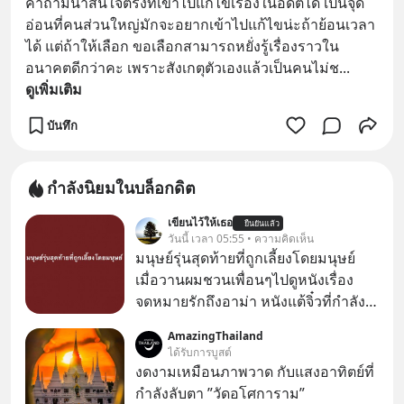
คำถามน่าสนใจตรงที่เข้าไปแก้ไขเรื่องในอดีตได้ เป็นจุด
อ่อนที่คนส่วนใหญ่มักจะอยากเข้าไปแก้ไขน่ะถ้าย้อนเวลา
ได้ แต่ถ้าให้เลือก ขอเลือกสามารถหยั่งรู้เรื่องราวใน
อนาคตดีกว่าคะ เพราะสังเกตุตัวเองแล้วเป็นคนไม่ช
... 
ดูเพิ่มเติม
บันทึก
กำลังนิยมในบล็อกดิต
เขียนไว้ให้เธอ
ยืนยันแล้ว
วันนี้ เวลา 05:55 • ความคิดเห็น
มนุษย์รุ่นสุดท้ายที่ถูกเลี้ยงโดยมนุษย์
เมื่อวานผมชวนเพื่อนๆไปดูหนังเรื่อง
จดหมายรักถึงอาม่า หนังแต้จิ๋วที่กำลัง
โด่งดังทั่วโลกอยู่ในตอนนี้ เหตุเกิดจาก
AmazingThailand
ป๊าผมเห็นโปสเตอร์หนังเรื่องนี้หลาย
ได้รับการบูสต์
เดือนก่อนและอยากดูมาก ด้วยเพราะว่า
งดงามเหมือนภาพวาด กับแสงอาทิตย์ที่
อากงก็มาจากเมืองจีน ป๊าก็พูดแต้จิ๋วได้
กำลังลับตา ”วัดอโศการาม”