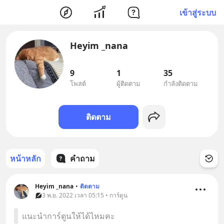
เข้าสู่ระบบ
Heyim _nana
9
1
35
โพสต์
ผู้ติดตาม
กำลังติดตาม
ติดตาม
หน้าหลัก
คำถาม
Heyim _nana
•
ติดตาม
3 พ.ย. 2022 เวลา 05:15 • การ์ตูน
แนะนำการ์ตูนให้ได้ไหมคะ