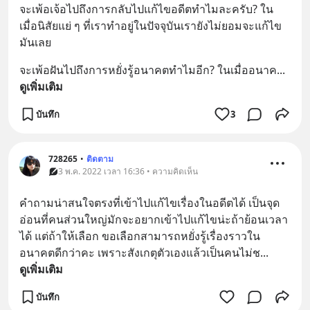
จะเพ้อเจ้อไปถึงการกลับไปแก้ไขอดีตทำไมละครับ? ใน
เมื่อนิสัยแย่ ๆ ที่เราทำอยู่ในปัจจุบันเรายังไม่ยอมจะแก้ไข
มันเลย
จะเพ้อฝันไปถึงการหยั่งรู้อนาคตทำไมอีก? ในเมื่ออนาค
... 
ดูเพิ่มเติม
บันทึก
3
728265
•
ติดตาม
3 พ.ค. 2022 เวลา 16:36 • ความคิดเห็น
คำถามน่าสนใจตรงที่เข้าไปแก้ไขเรื่องในอดีตได้ เป็นจุด
อ่อนที่คนส่วนใหญ่มักจะอยากเข้าไปแก้ไขน่ะถ้าย้อนเวลา
ได้ แต่ถ้าให้เลือก ขอเลือกสามารถหยั่งรู้เรื่องราวใน
อนาคตดีกว่าคะ เพราะสังเกตุตัวเองแล้วเป็นคนไม่ช
... 
ดูเพิ่มเติม
บันทึก