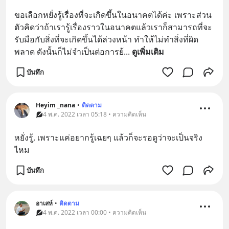
ขอเลือกหยั่งรู้เรื่องที่จะเกิดขึ้นในอนาคตได้ค่ะ เพราะส่วน
ตัวคิดว่าถ้าเรารู้เรื่องราวในอนาคตแล้วเราก็สามารถที่จะ
รับมือกับสิ่งที่จะเกิดขึ้นได้ล่วงหน้า ทำให้ไม่ทำสิ่งที่ผิด
พลาด ดังนั้นก็ไม่จำเป็นต่อการย้
... 
ดูเพิ่มเติม
บันทึก
Heyim _nana
•
ติดตาม
4 พ.ค. 2022 เวลา 05:18 • ความคิดเห็น
หยั่งรู้, เพราะแค่อยากรู้เฉยๆ แล้วก็จะรอดูว่าจะเป็นจริง
ไหม
บันทึก
อาเสห์
•
ติดตาม
4 พ.ค. 2022 เวลา 00:00 • ความคิดเห็น