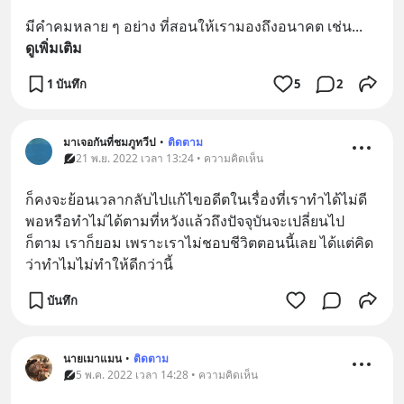
มีคำคมหลาย ๆ อย่าง ที่สอนให้เรามองถึงอนาคต เช่น
... 
ดูเพิ่มเติม
1 บันทึก
5
2
มาเจอกันที่ชมภูทวีป
•
ติดตาม
21 พ.ย. 2022 เวลา 13:24 • ความคิดเห็น
ก็คงจะย้อนเวลากลับไปแก้ไขอดีตในเรื่องที่เราทำได้ไม่ดี
พอหรือทำไม่ได้ตามที่หวังแล้วถึงปัจจุบันจะเปลี่ยนไป
ก็ตาม เราก็ยอม เพราะเราไม่ชอบชีวิตตอนนี้เลย ได้แต่คิด
ว่าทำไมไม่ทำให้ดีกว่านี้
บันทึก
นายเมาแมน
•
ติดตาม
5 พ.ค. 2022 เวลา 14:28 • ความคิดเห็น