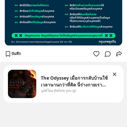
บันทึก
The Odyssey เมื่อการกลับบ้านใช้
เวลานานกว่าที่คิด นี่ร่างกายเรา
บูสต์โดย Before you go
ต้องการกลับบ้านจริงหรือ
(SPOILED ALERT!!!) 🔥 264.1