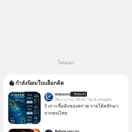
โฆษณา
กำลังนิยมในบล็อกดิต
ลงทุนแมน
ยืนยันแล้ว
เมื่อวาน เวลา 08:00 • หุ้น & เศรษฐกิจ
3 เกาะชื่อดังของตราด รายได้หลักมา
จากคนไทย
Before you go