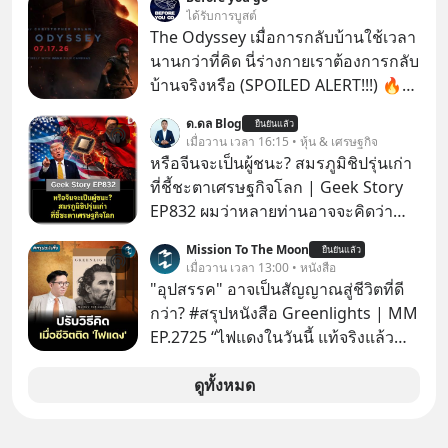
ได้รับการบูสต์
The Odyssey เมื่อการกลับบ้านใช้เวลา
นานกว่าที่คิด นี่ร่างกายเราต้องการกลับ
บ้านจริงหรือ (SPOILED ALERT!!!) 🔥
264.1
ด.ดล Blog
ยืนยันแล้ว
เมื่อวาน เวลา 16:15 • หุ้น & เศรษฐกิจ
หรือจีนจะเป็นผู้ชนะ? สมรภูมิชิปรุ่นเก่า
ที่ชี้ชะตาเศรษฐกิจโลก | Geek Story
EP832 ผมว่าหลายท่านอาจจะคิดว่า
สงครามชิปมีแค่เรื่อง AI ล้ำๆ ใช่ไหม?
Mission To The Moon
ยืนยันแล้ว
คิดใหม่ได้เลยครับ! ในขณะที่โลกโฟกัส
เมื่อวาน เวลา 13:00 • หนังสือ
ชิป 3 นาโนเมตร แต่จีนกำลังเดินเกมที่
"อุปสรรค" อาจเป็นสัญญาณสู่ชีวิตที่ดี
น่ากลัวกว่า โดยการเข้ายึดครองตลาด
กว่า? #สรุปหนังสือ Greenlights | MM
‘Legacy Chips’ หรือชิปรุ่นเก่า ฟังดูไร้
EP.2725 “ไฟแดงในวันนี้ แท้จริงแล้ว
ค่า แต่มันคือหัวใจที่ซ่อนอยู่ในรถยนต์
อาจเป็นสัญญาณไฟเขียวที่ยังไม่ถึงเวลา
EV, อุปกรณ์การแพทย์ ไปจนถึง
เปลี่ยนสี” McConaughey ดาราดาวรุ่ง
ดูทั้งหมด
ขีปนาวุธ! จีนกำลังใช้ ‘Playbook’ เดิมที่
ในยุคหนึ่ง เคยปฏิเสธเงินค่าตัวหนังรอม
เคยใช้ถล่มตลาดโซล่าเซลล์มาแล้ว คือ
คอมที่สูงถึง 14.5 ล้านดอลลาร์ (หรือ