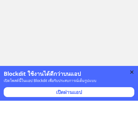
Blockdit ใช้งานได้ดีกว่าบนแอป
เปิดโพสต์นี้ในแอป Blockdit เพื่อรับประสบการณ์เต็มรูปแบบ
โฆษณา
เปิดผ่านแอป
คำตอบอื่น
(
6
)
วาสนา was
•
ติดตาม
11 ก.ย. 2022 เวลา 00:28 • ความคิดเห็น