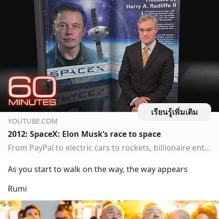
เรียนรู้เพิ่มเติม
YOUTUBE.COM
2012: SpaceX: Elon Musk’s race to space
From PayPal to electric cars to rockets, billionaire entrepreneur Elon Musk wants his company, SpaceX, to build America’s next manned spacecraftSubscribe to ...
As you start to walk on the way, the way appears
Rumi