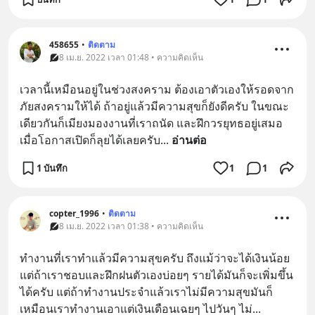
458655
•
ติดตาม
8 เม.ย. 2022 เวลา 01:48 • ความคิดเห็น
เวลานี้เหมือนอยู่ในช่วงสงคราม ต้องเอาตัวเองให้รอดจาก
ภัยสงครามให้ได้ ถ้าอยู่แล้วมีความสุขก็ยังดีครับ ในขณะ
เดียวกันก็เมียงมองงานที่เราถนัด และฝึกวรยุทธอยู่เสมอ 
เมื่อโอกาสเปิดก็ลุยได้เลยครับ
... 
อ่านต่อ
1 บันทึก
1
1
copter_1996
•
ติดตาม
8 เม.ย. 2022 เวลา 01:38 • ความคิดเห็น
ทำงานที่เราทำแล้วมีความสุขครับ ถึงแม้ว่าจะได้เงินน้อย 
แต่ถ้าเราชอบและฝึกฝนตัวเองบ่อยๆ รายได้มันก็จะเพิ่มขึ้น
ได้ครับ แต่ถ้าทำงานประจำแล้วเราไม่มีความสุขมันก็
เหมือนเราทำงานเอาแต่เงินเดือนเฉยๆ ไปวันๆ ไม่
... 