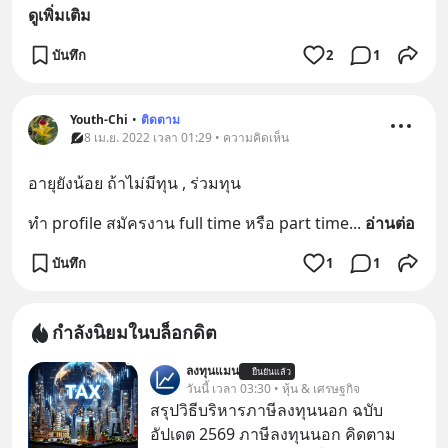
ดูเพิ่มเติม
บันทึก
2
1
Youth-Chi
•
ติดตาม
8 เม.ย. 2022 เวลา 01:29 • ความคิดเห็น
อายุยังน้อย ถ้าไม่มีทุน , ร่วมทุน
ทำ profile สมัครงาน full time หรือ part time
... 
อ่านต่อ
บันทึก
1
1
กำลังนิยมในบล็อกดิต
ลงทุนแมน
ยืนยันแล้ว
วันนี้ เวลา 03:30 • หุ้น & เศรษฐกิจ
สรุปวิธีบริหารภาษีลงทุนนอก ฉบับ
อัปเดต 2569 ภาษีลงทุนนอก คิดตาม