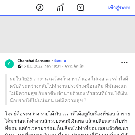
เข้าสู่ระบบ
Chanchai Sansano
•
ติดตาม
C
15 มิ.ย. 2022 เวลา 19:31 • ความคิดเห็น
ผมในวัย25 ตกงาน เคว้งคว้าง หาตัวเอง ไม่เจอ ควรทำไงดี
ครับ? ระหว่างกลับไปทำงานประจำเหมือนเดิม ที่มั่นคงแต่
ไม่มีความสุข กับอาชีพเจ้านายตัวเอง ทำสวนที่บ้าน ได้เงิน
น้อยรายได้ไม่แน่นอน แต่มีความสุข ?
โจทย์คือระหว่าง รายได้ กับ เวลาที่ได้อยู่กับเรื่องที่ชอบ ถ้าราย
ได้มาก่อน ก็ทำงานสักระยะจนมีเงินพอ แล้วเปลี่ยนงานไปทำ
ที่ชอบ แต่ถ้าเวลามาก่อน ก็เปลี่ยนไปทำที่ชอบเลย แล้วพัฒนา