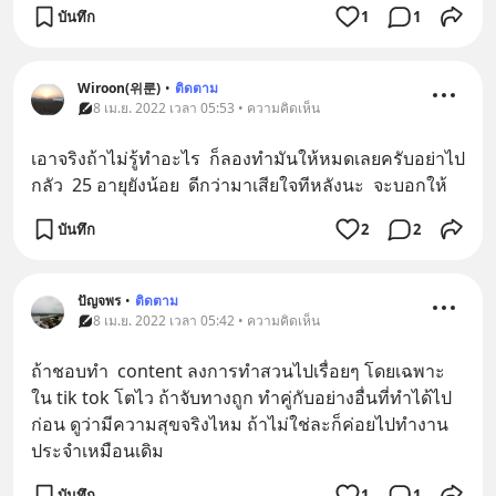
บันทึก
1
1
Wiroon(위룬)
•
ติดตาม
8 เม.ย. 2022 เวลา 05:53 • ความคิดเห็น
เอาจริงถ้าไม่รู้ทำอะไร  ก็ลองทำมันให้หมดเลยครับอย่าไป
กลัว  25 อายุยังน้อย  ดีกว่ามาเสียใจทีหลังนะ  จะบอกให้
บันทึก
2
2
ปัญจพร
•
ติดตาม
8 เม.ย. 2022 เวลา 05:42 • ความคิดเห็น
ถ้าชอบทำ  content ลงการทำสวนไปเรื่อยๆ โดยเฉพาะ
ใน tik tok โตไว ถ้าจับทางถูก ทำคู่กับอย่างอื่นที่ทำได้ไป
ก่อน ดูว่ามีความสุขจริงไหม ถ้าไม่ใช่ละก็ค่อยไปทำงาน
ประจำเหมือนเดิม
บันทึก
1
1