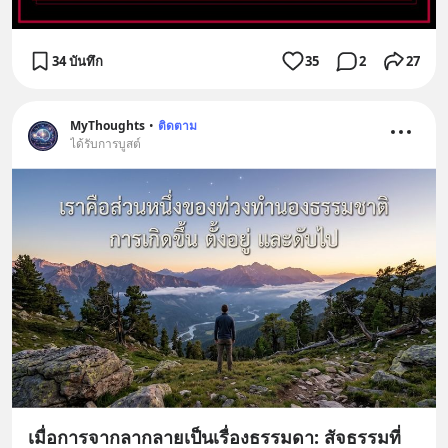
34 บันทึก
35
2
27
MyThoughts
•
ติดตาม
ได้รับการบูสต์
เมื่อการจากลากลายเป็นเรื่องธรรมดา: สัจธรรมที่