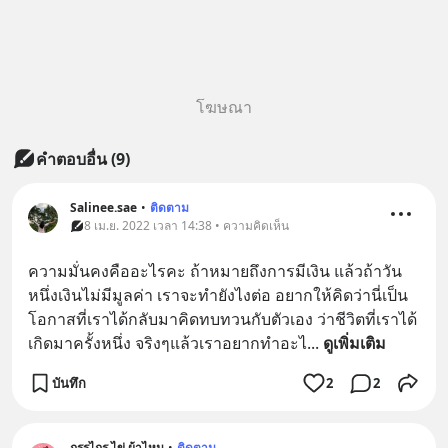
โฆษณา
คำตอบอื่น
(
9
)
Salinee.sae
•
ติดตาม
8 เม.ย. 2022 เวลา 14:38 • ความคิดเห็น
ความมั่นคงคืออะไรคะ ถ้าหมายถึงการมีเงิน แล้วถ้าวัน
หนึ่งเงินไม่มีมูลค่า เราจะทำยังไงต่อ อยากให้คิดว่านี่เป็น
โอกาสที่เราได้กลับมาคิดทบทวนกับตัวเอง ว่าชีวิตที่เราได้
เกิดมาครั้งหนึ่ง จริงๆแล้วเราอยากทำอะไ
... 
ดูเพิ่มเติม
บันทึก
2
2
กรรไกร ไข่ ผ้าไหม
•
ติดตาม