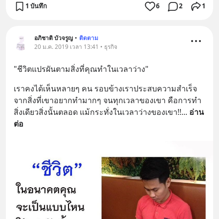
1 บันทึก
6
2
1
อภิชาติ บัวจรูญ
•
ติดตาม
20 ม.ค. 2019 เวลา 13:41 • ธุรกิจ
"ชีวิตแปรผันตามสิ่งที่คุณทำในเวลาว่าง"
เราคงได้เห็นหลายๆ คน รอบข้างเราประสบความสำเร็จ
จากสิ่งที่เขาอยากทำมากๆ จนทุกเวลาของเขา คือการทำ
สิ่งเดียวสิ่งนั้นตลอด แม้กระทั่งในเวลาว่างของเขา!!
... 
อ่าน
ต่อ