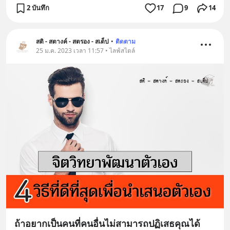
2 บันทึก
17
9
14
สติ - สตางค์ - สตรอง - สเต็ป
•
ติดตาม
25 ม.ค. 2023 เวลา 11:57 • ไลฟ์สไตล์
ถ้าอยากเป็นคนที่คนอื่นไม่สามารถปฏิเสธคุณได้