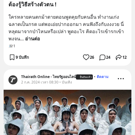
ต้องรู้วิธีสร้างตัวตน !
ใครหลายคนตกม้าตายตอนพูดคุยกับคนอื่น ทำงานเก่ง 
ฉลาดเป็นกรด แต่พอเอ่ยปากออกมา คนฟังถึงกับงงงวย นี่
หลุดมาจากป่าไหนหรือเปล่า พูดอะไร คิดอะไรเข้ารกเข้า
พงจน
... 
อ่านต่อ
1
9 บันทึก
26
24
12
Thairath Online - ไทยรัฐออนไลน์
•
ติดตาม
ยืนยันแล้ว
2 ก.ค. 2024 เวลา 08:30 • บันเทิง