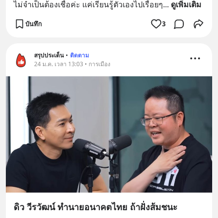
ไม่จำเป็นต้องเชื่อค่ะ แค่เรียนรู้ตัวเองไปเรื่อยๆ
... 
ดูเพิ่มเติม
บันทึก
3
สรุปประเด็น
•
ติดตาม
24 ม.ค. เวลา 13:03 • การเมือง
ดิว วีรวัฒน์ ทำนายอนาคตไทย ถ้าฝั่งส้มชนะ