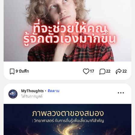
9 บันทึก
17
22
22
MyThoughts
•
ติดตาม
ได้รับการบูสต์