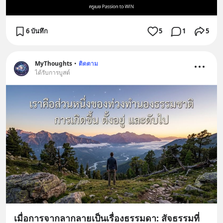
6 บันทึก
5
1
5
MyThoughts
•
ติดตาม
ได้รับการบูสต์
เมื่อการจากลากลายเป็นเรื่องธรรมดา: สัจธรรมที่