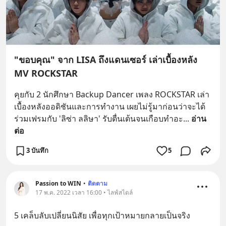
"ขอบคุณ" จาก LISA ถึงแดนเซอร์ เล่าเบื้องหลัง
MV ROCKSTAR
คุยกับ 2 นักศึกษา Backup Dancer เพลง ROCKSTAR เล่า
เบื้องหลังออดิชันและการทำงาน เผยไม่รู้มาก่อนว่าจะได้
ร่วมเฟรมกับ 'ลิซ่า ลลิษา' รับตื่นเต้นจนเกือบทำอะ
... 
อ่าน
ต่อ
3 บันทึก
5
Passion to WIN
•
ติดตาม
17 พ.ค. 2022 เวลา 16:00 • ไลฟ์สไตล์
5 เคล็บลับเปลี่ยนนิสัย เพื่อทุกเป้าหมายกลายเป็นจริง