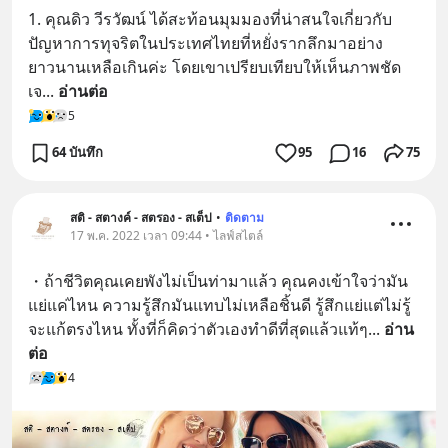
1. คุณดิว วีรวัฒน์ ได้สะท้อนมุมมองที่น่าสนใจเกี่ยวกับ
ปัญหาการทุจริตในประเทศไทยที่หยั่งรากลึกมาอย่าง
ยาวนานเหลือเกินค่ะ โดยเขาเปรียบเทียบให้เห็นภาพชัด
เจ
... 
อ่านต่อ
5
64 บันทึก
95
16
75
สติ - สตางค์ - สตรอง - สเต็ป
•
ติดตาม
17 พ.ค. 2022 เวลา 09:44 • ไลฟ์สไตล์
・ถ้าชีวิตคุณเคยพังไม่เป็นท่ามาแล้ว คุณคงเข้าใจว่ามัน
แย่แค่ไหน ความรู้สึกมันแทบไม่เหลือชิ้นดี รู้สึกแย่แต่ไม่รู้
จะแก้ตรงไหน ทั้งที่ก็คิดว่าตัวเองทำดีที่สุดแล้วแท้ๆ
... 
อ่าน
ต่อ
4