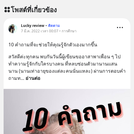
รับสิทธิ์ทดลองเรียนฟรี! กับ Inspire
โพสต์ที่เกี่ยวข้อง
English ที่นี่ : inspire-
english.in.th/event/inspire-english-
x-ด-ดล-blog-mrtharadhol-แคมเปญ
Lucky review
•
ติดตาม
พิเศษ/ ติดต่อสอบถามคอร์สเรียนเพิ่ม
7 มี.ค. 2022 เวลา 00:07 • การศึกษา
เติม Line : https://lin.ee/uaQvU5C
10 คำถามที่จะช่วยให้คุณรู้จักตัวเองมากขึ้น
#เรียนรู้ผ่านการใช้จริง #มากกว่าการ
เรียนภาษา #InspireEnglish
สวัสดีค่ะทุกคน พบกันวันนี้ผู้เขียนขออาสาพาเพื่อน ๆ ไป
ทำความรู้จักกับใครบางคน ที่หลบซ่อนตัวมานานแสน
นาน (นานเท่าอายุของแต่ละคนนั่นแหละ) ผ่านการตอบคำ
ถามท
... 
อ่านต่อ