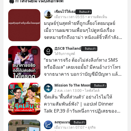
กำลังนิยมในบล็อกดิต
เขียนไว้ให้เธอ
ยืนยันแล้ว
เมื่อวาน เวลา 05:55 • ความคิดเห็น
มนุษย์รุ่นสุดท้ายที่ถูกเลี้ยงโดยมนุษย์
เมื่อวานผมชวนเพื่อนๆไปดูหนังเรื่อง
จดหมายรักถึงอาม่า หนังแต้จิ๋วที่กำลัง
โด่งดังทั่วโลกอยู่ในตอนนี้ เหตุเกิดจาก
SCB Thailand
ยืนยันแล้ว
ป๊าผมเห็นโปสเตอร์หนังเรื่องนี้หลาย
ได้รับการบูสต์
เดือนก่อนและอยากดูมาก ด้วยเพราะว่า
“ธนาคารจริง ต้องไม่ส่งลิงก์ทาง SMS
อากงก็มาจากเมืองจีน ป๊าก็พูดแต้จิ๋วได้
หรืออีเมล” เคยเจอมั้ย? มีคนอ้างว่าโทร
มีเรื่องราวมีความผูกพันที่ได้ยินตั้งแต่
จากธนาคาร บอกว่าบัญชีมีปัญหา แล้ว
เด็ก
ให้กดลิงก์โน่นนี่ หรือสแกนคิวอาร์โค้ด
Mission To The Moon
ยืนยันแล้ว
ทันที มาฟัง “ป้าเก๋าเล่ากลโกง” เพื่อรู้ทัน
2 ส.ค. เวลา 13:00 • ไลฟ์สไตล์
มุกหลอกลวงในคราบความน่าเชื่อถือ
ขีดเส้น ‘พื้นที่ส่วนตัว’ อย่างไรไม่ให้
กันค่ะ #แก้เกมกลโกง #ป้าเก๋าเล่ากล
ความสัมพันธ์พัง? | แอปเท๋ Dinner
โกง #LivesSustainably #อยู่อย่าง
Talk EP.39 ถ้าวันหนึ่งการปฏิเสธของ
ยั่งยืน #CyberSecurity #ป้าเก๋า
เราทำให้อีกฝ่ายรู้สึกเจ็บปวด คิดว่าเรา
ลงทุนแมน
#FraudEducation #FinancialLiteracy
ยืนยันแล้ว
ตั้งกำแพงใส่และมองว่าเราเห็นแก่ตัวทั้ง
เมื่อวาน เวลา 07:07 • ธุรกิจ
#DigitalBankWithHumanTouch