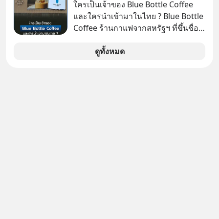
ที่เราเองก็ไม่เคยปฏิเสธใครอย่างนี้มา
ใครเป็นเจ้าของ Blue Bottle Coffee
ก่อน แต่พอตั้งใจจะ ‘สร้างขอบเขต’ เพื่อ
และใครนำเข้ามาในไทย ? Blue Bottle
ตัวเองดูสักครั้ง กลับทำให้เกิดรอยร้าว
Coffee ร้านกาแฟจากสหรัฐฯ ที่ขึ้นชื่อ
ในความสัมพันธ์เสียอย่างนั้น โดยราย
เรื่องความพิถีพิถัน กำลังจะเปิดสาขา
การแอปเท๋ Dinner Talk ในวันนี้โฮสต์
แรกในประเทศไทย ที่ Central Park
ดูทั้งหมด
ทั้ง 2 ท่าน แทป-รวิศ หาญอุตสาหะ และ
เอ๋ นิ้วกลม-สราวุธ เฮ้งสวัสดิ์ จะพาทุก
คนไปสำรวจวิธีสร้างขอบเขตเพื่อรักษา
ใจของตัวเองและรักษาความสัมพันธ์
ของคนรอบข้างไปพร้อมกัน
#boundary #selfdevelopment #แอป
เท๋dinnertalk
#missiontothemoonpodcast