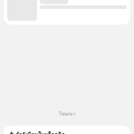
โฆษณา