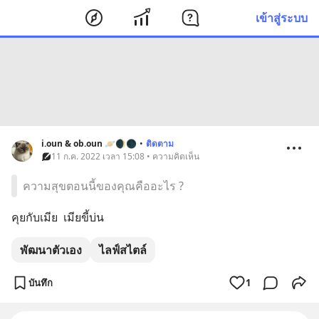
เข้าสู่ระบบ
i.oun & ob.oun 🪐🌒🌑
•
ติดตาม
11 ก.ค. 2022 เวลา 15:08 • ความคิดเห็น
ความสุขตอนนี้ของคุณคืออะไร ?
คุยกับเมีย  เมียขี้บ่น
พัฒนาตัวเอง
ไลฟ์สไตล์
บันทึก
1