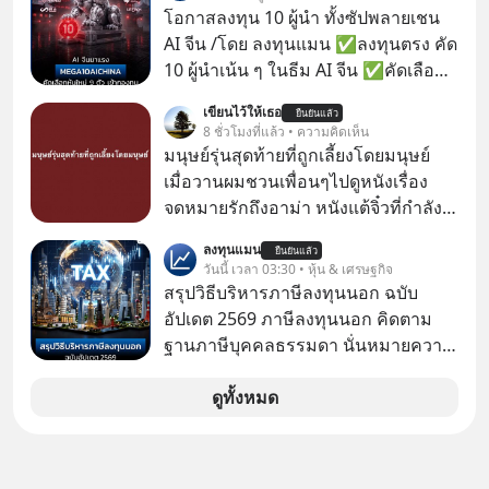
ลงทุนใน RMF เพราะนอกจากจะช่วยลด
โอกาสลงทุน 10 ผู้นำ ทั้งซัปพลายเชน
หย่อนภาษีได้แล้ว ยังเป็นโอกาสในการ
AI จีน /โดย ลงทุนแมน ✅ลงทุนตรง คัด
สร้างความมั่งคั่งระยะยาว แต่น้อยคน
10 ผู้นำเน้น ๆ ในธีม AI จีน ✅คัดเลือก
นักที่จะลงลึกว่า ถ้าลงทุนใน RMF ควรรู้
หุ้นใหม่ 9 ตัว เข้ากองทุน ✅ร่วมเป็น
เขียนไว้ให้เธอ
อะไรบ้าง ควรดู ตรงไหน ทำอย่างไร ถึง
ยืนยันแล้ว
เจ้าของผู้นำ AI จีน ตั้งแต่โรงงานผลิตชิป
8 ชั่วโมงที่แล้ว • ความคิดเห็น
จะดีกับเรา แล้วเราควรรู้ข้อมูลอะไร
หน่วยความจำ โมเดล AI ยันหุ่นยนต์
มนุษย์รุ่นสุดท้ายที่ถูกเลี้ยงโดยมนุษย์
เกี่ยวกับ RMF บ้าง เพื่อให้นำไปใช้ต่อได้
✅ได้การรับยกเว้นภาษี Capital Gain
เมื่อวานผมชวนเพื่อนๆไปดูหนังเรื่อง
จริง ๆ ลงทุนแมนจะเล่าให้ฟัง
ตามกฎหมายภาษีของประเทศไทย
จดหมายรักถึงอาม่า หนังแต้จิ๋วที่กำลัง
โด่งดังทั่วโลกอยู่ในตอนนี้ เหตุเกิดจาก
ลงทุนแมน
ยืนยันแล้ว
ป๊าผมเห็นโปสเตอร์หนังเรื่องนี้หลาย
วันนี้ เวลา 03:30 • หุ้น & เศรษฐกิจ
เดือนก่อนและอยากดูมาก ด้วยเพราะว่า
สรุปวิธีบริหารภาษีลงทุนนอก ฉบับ
อากงก็มาจากเมืองจีน ป๊าก็พูดแต้จิ๋วได้
อัปเดต 2569 ภาษีลงทุนนอก คิดตาม
มีเรื่องราวมีความผูกพันที่ได้ยินตั้งแต่
ฐานภาษีบุคคลธรรมดา นั่นหมายความ
เด็ก
ว่าถ้าเรามีกำไร 100,000 บาท
ดูทั้งหมด