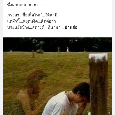
ซึ้งมากกกกกกกก......
ภรรยา...ซื้อเสื้อใหม่...ให้สามี
แต่ผัวนี้...หงุดหงิด...คิดต่อว่า
ประหยัดบ้าง...สตางค์...ที่หามา
... 
อ่านต่อ