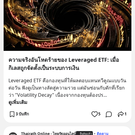
ความจริงอันโหดร้ายของ Leveraged ETF: เมื่อ
กิเลสถูกจัดตั้งเป็นระบบการเงิน
Leveraged ETF คือกองทุนที่ให้ผลตอบแทนทวีคูณแบบวัน
ต่อวัน ฟังดูเป็นทางลัดสู่ความรวย แต่มันซ่อนกับดักที่เรียก
ว่า "Volatility Decay" เนื่องจากกองทุนต้องปร
... 
ดูเพิ่มเติม
3 บันทึก
5
1
Thairath Online - ไทยรัฐออนไลน์
•
ติดตาม
ยืนยันแล้ว