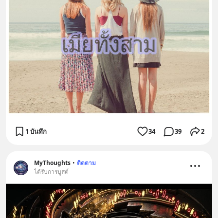
1 บันทึก
34
39
2
MyThoughts
•
ติดตาม
ได้รับการบูสต์