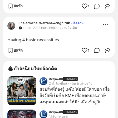
บันทึก
1
Chalermchai Wattanawongpituk
•
ติดตาม
11 ก.ค. 2022 เวลา 15:00 • ความคิดเห็น
Having 4 basic necessities.
บันทึก
1
กำลังนิยมในบล็อกดิต
ลงทุนแมน
ยืนยันแล้ว
2 ชั่วโมงที่แล้ว • หุ้น & เศรษฐกิจ
สรุปสิ่งที่ต้องรู้ แต่ไม่ค่อยมีใครบอก เมื่อ
ถึงวัยที่เริ่มซื้อ RMF เพื่อลดหย่อนภาษี |
ลงทุนแมนจะเล่าให้ฟัง เมื่อเข้าสู่วัย
ทำงานและเริ่มมีรายได้ถึงเกณฑ์เสีย
ลงทุนแมน
ยืนยันแล้ว
ภาษี หลายคนมักได้รับคำแนะนำให้
ได้รับการบูสต์