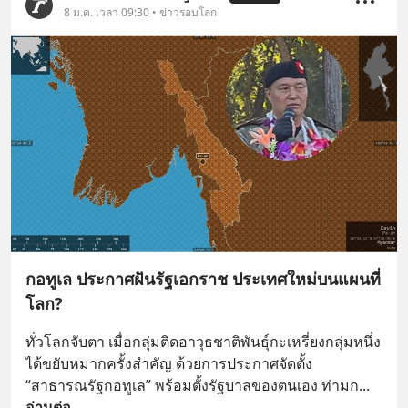
8 ม.ค. เวลา 09:30 • ข่าวรอบโลก
กอทูเล ประกาศฝันรัฐเอกราช ประเทศใหม่บนแผนที่
โลก?
ทั่วโลกจับตา เมื่อกลุ่มติดอาวุธชาติพันธุ์กะเหรี่ยงกลุ่มหนึ่ง
ได้ขยับหมากครั้งสำคัญ ด้วยการประกาศจัดตั้ง 
“สาธารณรัฐกอทูเล” พร้อมตั้งรัฐบาลของตนเอง ท่ามก
... 
อ่านต่อ