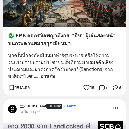
​🐉 EP.6 ถอดรหัสพญามังกร: "จีน" ผู้เล่นสองหน้า
บนกระดานหมากรุกเมียนมา
​ทุกครั้งที่กองทัพเมียนมาทำรัฐประหาร หรือใช้ความ
รุนแรงปราบปรามประชาชน สิ่งที่ตามมาเสมอคือเสียง
ประณามและมาตรการ "คว่ำบาตร" (Sanctions) จาก
ชาติตะวันตก..
... 
อ่านต่อ
10 บันทึก
18
7
3
SCB Thailand
•
ติดตาม
ยืนยันแล้ว
ได้รับการบูสต์