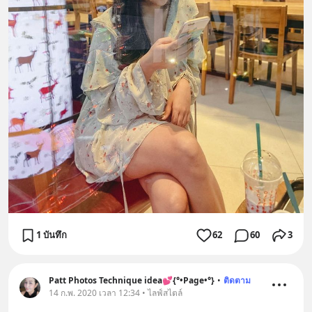
1 บันทึก
62
60
3
Patt Photos Technique idea💕{°•Page•°}
•
ติดตาม
14 ก.พ. 2020 เวลา 12:34 • ไลฟ์สไตล์