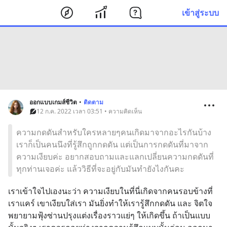
เข้าสู่ระบบ
ออกแบบเกมส์ชีวิต
•
ติดตาม
12 ก.ค. 2022 เวลา 03:51 • ความคิดเห็น
ความกดดันสำหรับใครหลายๆคนเกิดมาจากอะไรกันบ้าง
เราก็เป็นคนนึงที่รู้สึกถูกกดดัน แต่เป็นการกดดันที่มาจาก
ความเงียบค่ะ อยากสอบถามและแลกเปลี่ยนความกดดันที่
ทุกท่านเจอค่ะ แล้ววิธีที่จะอยู่กับมันทำยังไงกันคะ
เราเข้าใจไปเองนะว่า ความเงียบในที่นี่เกิดจากคนรอบข้างที่
เราแคร์ เขาเงียบใส่เรา มันยิ่งทำให้เรารู้สึกกดดัน และ จิตใจ
พยายามฟุ้งซ่านปรุงแต่งเรื่องราวแย่ๆ ให้เกิดขึ้น ถ้าเป็นแบบ