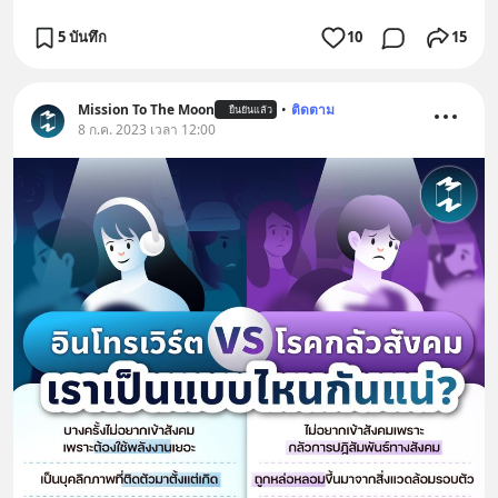
5 บันทึก
10
15
Mission To The Moon
•
ติดตาม
ยืนยันแล้ว
8 ก.ค. 2023 เวลา 12:00