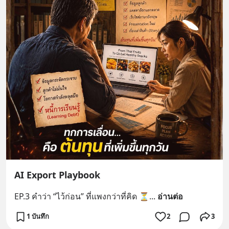
AI Export Playbook
EP.3 คำว่า “ไว้ก่อน” ที่แพงกว่าที่คิด ⏳
... 
อ่านต่อ
1 บันทึก
2
3