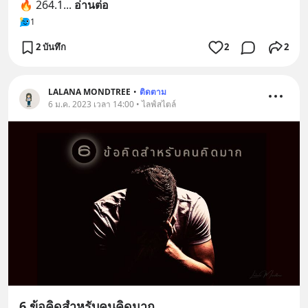
🔥 264.1
... 
อ่านต่อ
1
2 บันทึก
2
2
LALANA MONDTREE
•
ติดตาม
6 ม.ค. 2023 เวลา 14:00 • ไลฟ์สไตล์
6 ข้อคิดสำหรับคนคิดมาก