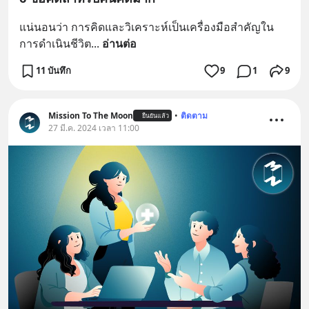
แน่นอนว่า การคิดและวิเคราะห์เป็นเครื่องมือสำคัญใน
การดำเนินชีวิต
... 
อ่านต่อ
11 บันทึก
9
1
9
Mission To The Moon
•
ติดตาม
ยืนยันแล้ว
27 มี.ค. 2024 เวลา 11:00