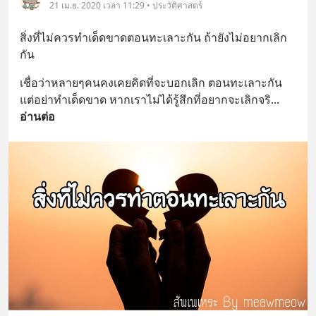
21 เม.ย. 2020 เวลา 11:29 • ประวัติศาสตร์
สิ่งที่ไม่ควรทำเด็ดขาดตอนทะเลาะกัน ถ้ายังไม่อยากเลิก
กัน
เชื่อว่าหลายๆคนคงเคยคิดที่จะบอกเลิก ตอนทะเลาะกัน 
แต่อย่าทำเด็ดขาด หากเราไม่ได้รู้สึกที่อยากจะเลิกจริ
... 
อ่านต่อ