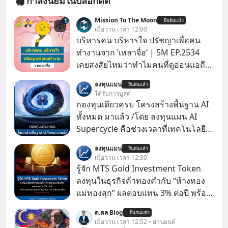
กำลังนิยมในบล็อกดิต
Mission To The Moon
ยืนยันแล้ว
เมื่อวาน เวลา 12:00
บริหารคน บริหารใจ ปรัชญาเพื่อคน
ทำงานจาก ‘เหลาจื่อ’ | 5M EP.2534
เคยสงสัยไหมว่าทำไมคนที่ดูอ่อนแอถึง
กลายเป็นคนที่เข้มแข็งที่สุดในบาง
ลงทุนแมน
ยืนยันแล้ว
สถานการณ์ แล้วทำไมคนที่ไม่ออกแรง
ได้รับการบูสต์
ทำอะไรเลยถึงประสบความสำเร็จได้ไว
กองทุนเดียวครบ โครงสร้างพื้นฐาน AI
กว่าใครเพื่อน? ไม่แน่ว่าคนกลุ่มนี้อาจ
ทั้งหมด มาแล้ว /โดย ลงทุนแมน AI
จะเป็นคนที่รู้จักบริหารใจตัวเอง และคน
Supercycle คือช่วงเวลาที่เทคโนโลยี
รอบตัวได้เก่งที่สุดก็เป็นได้ โดยพอดแค
ปัญญาประดิษฐ์ จะกลายเป็นตัวขับ
ลงทุนแมน
สต์ 5M ในวันนี้จะพาทุกคนไปสำรวจวิธี
ยืนยันแล้ว
เคลื่อนหลัก ของการเติบโตทาง
เมื่อวาน เวลา 12:30
การบริหารคนและบริหารใจ ปรัชญา
เศรษฐกิจ และวิถีชีวิตของผู้คนอย่าง
รู้จัก MTS Gold Investment Token
เพื่อคนทำงานจาก ‘เหลาจื่อ’ (เล่าจื๊อ) นัก
ยาวนานต่อจากนี้
ลงทุนในธุรกิจค้าทองคำกับ “ห้างทอง
ปราชญ์จีนแห่งยุคไปด้วยกัน
แม่ทองสุก” ผลตอบแทน 3% ต่อปี พร้อม
โอกาสรับโบนัสกำไรส่วนต่างถ้าราคา
ด.ดล Blog
ยืนยันแล้ว
ทองขึ้น / ลงทุนแมนจะเล่าให้ฟัง x MTS
เมื่อวาน เวลา 12:52 • ยานยนต์