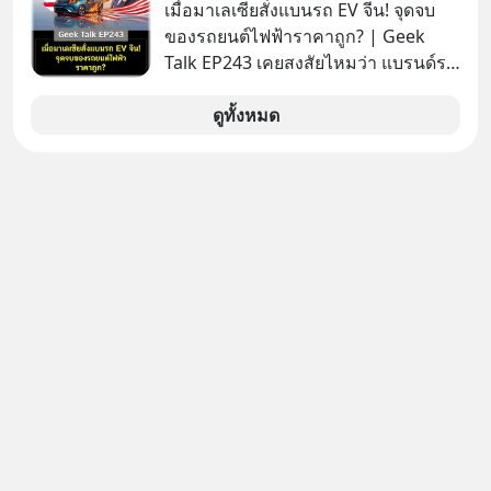
Gold Group กลุ่ม MTS Gold หรือห้าง
เมื่อมาเลเซียสั่งแบนรถ EV จีน! จุดจบ
ทองแม่ทองสุก อยู่ในธุรกิจทองคำมา
ของรถยนต์ไฟฟ้าราคาถูก? | Geek
นานกว่า 74 ปี ปัจจุบันนับเป็นกลุ่มธุรกิจ
Talk EP243 เคยสงสัยไหมว่า แบรนด์รถ
ทองคำที่ใหญ่เป็นอันดับ 2 ของไทย ที่มี
EV จากจีนที่กำลังบุกตีตลาดทั่วโลกจน
รายได้รวม 3.5 ล้านล้านบาทในปี 2568
ราบคาบ จะถูกสกัดดาวรุ่งจนต้องเบรก
ดูทั้งหมด
หัวทิ่มได้อย่างไร? นี่คือเรื่องจริงที่เพิ่ง
เกิดขึ้นในมาเลเซีย เมื่อรัฐบาลประกาศ
งัด “กฎเหล็ก” สั่งบล็อกการนำเข้ารถ EV
ราคาถูกจากจีนแบบสายฟ้าแลบ ตั้ง
กำแพงราคานำเข้าขั้นต่ำสูงถึง 1.7 ล้าน
บาท! งานนี้ทำเอาค่ายยักษ์ใหญ่อย่าง
BYD ที่เคยกวาดเรียบยอดขายถึงกับ
สะดุดไปไม่เป็น แต่เบื้องหลังมาตรการ
สุดโต่งนี้ ไม่ใช่แค่การกีดกันทางการค้า
ธรรมดา แต่มันคือแผนอุ้มชูแบรนด์แห่ง
ชาติอย่าง Proton เพื่อรักษาตำแหน่ง
งานนับแสนชีวิตในประเทศ ค่ายรถจีน
จะแก้เกมหมากกระดานนี้อย่างไร? และ
ทำไมเรื่องนี้ถึงสั่นสะเทือนวงการยาน