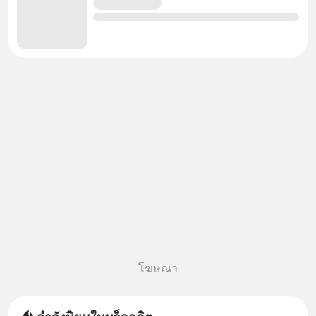
โฆษณา