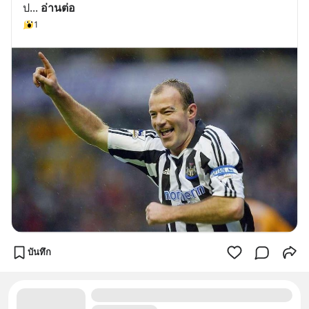
ป
... 
อ่านต่อ
1
บันทึก