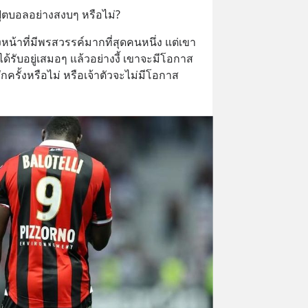
่นฟุตบอลอย่างสงบๆ หรือไม่?
หน้าที่มีพรสวรรค์มากที่สุดคนหนึ่ง แต่เขา
ด้รับอยู่เสมอๆ แล้วอย่างงี้ เขาจะมีโอกาส
กครั้งหรือไม่ หรือเจ้าตัวจะไม่มีโอกาส