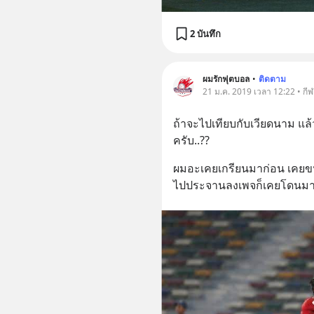
2 บันทึก
ผมรักฟุตบอล
•
ติดตาม
21 ม.ค. 2019 เวลา 12:22 • กี
ถ้าจะไปเทียบกับเวียดนาม แล
ครับ..??
ผมอะเคยเกรียนมาก่อน​ เคย
ไปประจานลงเพจก็เคยโดนมา