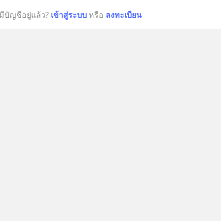
มีบัญชีอยู่แล้ว?
เข้าสู่ระบบ
หรือ
ลงทะเบียน