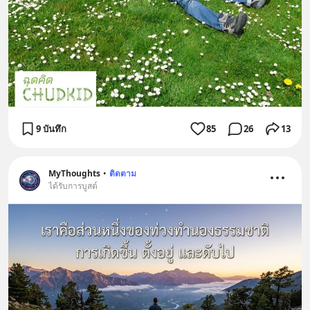
9 บันทึก
85
26
13
MyThoughts
•
ติดตาม
ได้รับการบูสต์