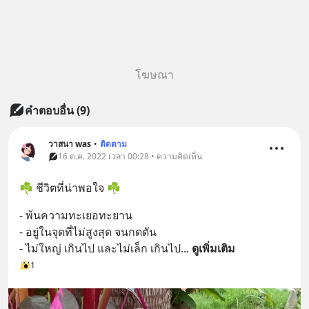
โฆษณา
คำตอบอื่น
(
9
)
วาสนา was
•
ติดตาม
16 ต.ค. 2022 เวลา 00:28 • ความคิดเห็น
☘ ชีวิตที่น่าพอใจ ☘
- พ้นความทะเยอทะยาน
- อยู่ในจุดที่ไม่สูงสุด จนกดดัน
- ไม่ใหญ่ เกินไป และไม่เล็ก เกินไป
... 
ดูเพิ่มเติม
1