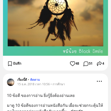
บันทึก
48
51
4
เรื่องนี้ดี
•
ติดตาม
15 ธ.ค. 2018 เวลา 10:56 • การศึกษา
10 ข้อดี ของการอ่าน ยิ่งรู้ยิ่งต้องอ่านเลย
มาดู 10 ข้อดีของการอ่านหนังสือกัน เผื่อจะช่วยกระตุ้นให้