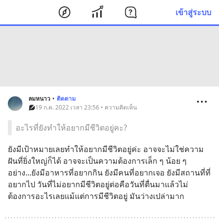
เข้าสู่ระบบ
ลมหนาว
•
ติดตาม
19 ก.ค. 2022 เวลา 23:56 • ความคิดเห็น
อะไรที่ยังทำให้อยากมีชีวิตอยู่คะ?
ยังมีเป้าหมายเลยทำให้อยากมีชีวิตอยู่ค่ะ อาจจะไม่ใช่ความ
ฝันที่ยิ่งใหญ่ก็ได้ อาจจะเป็นความต้องการเล็ก ๆ น้อย ๆ 
อย่าง...ยังมีอาหารที่อยากกิน ยังมีคนที่อยากเจอ ยังมีสถานที่ที่
อยากไป วันที่ไม่อยากมีชีวิตอยู่ต่อคือวันที่ตื่นมาแล้วไม่
ต้องการอะไรเลยแม้แต่การมีชีวิตอยู่ มันว่างเปล่ามาก