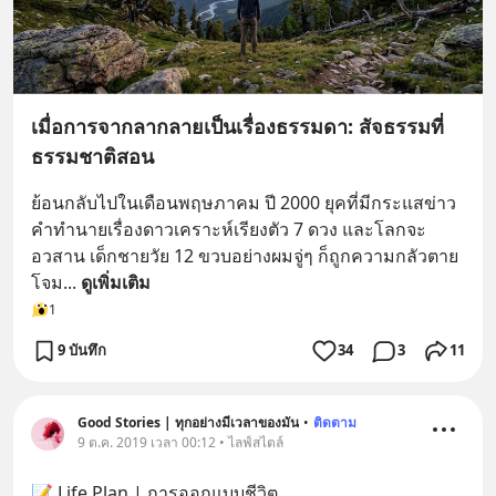
เมื่อการจากลากลายเป็นเรื่องธรรมดา: สัจธรรมที่
ธรรมชาติสอน
ย้อนกลับไปในเดือนพฤษภาคม ปี 2000 ยุคที่มีกระแสข่าว
คำทำนายเรื่องดาวเคราะห์เรียงตัว 7 ดวง และโลกจะ
อวสาน เด็กชายวัย 12 ขวบอย่างผมจู่ๆ ก็ถูกความกลัวตาย
โจม
... 
ดูเพิ่มเติม
1
9 บันทึก
34
3
11
Good Stories | ทุกอย่างมีเวลาของมัน
•
ติดตาม
9 ต.ค. 2019 เวลา 00:12 • ไลฟ์สไตล์
📝 Life Plan | การออกแบบชีวิต