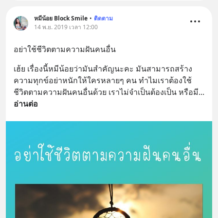
หมีน้อย Block Smile
•
ติดตาม
14 พ.ย. 2019 เวลา 12:00
อย่าใช้ชีวิตตามความฝันคนอื่น
เฮ้ย เรื่องนี้หมีน้อยว่ามันสำคัญนะคะ มันสามารถสร้าง
ความทุกข์อย่าหนักให้ใครหลายๆ คน ทำไมเราต้องใช้
ชีวิตตามความฝันคนอื่นด้วย เราไม่จำเป็นต้องเป็น หรือมี
... 
อ่านต่อ