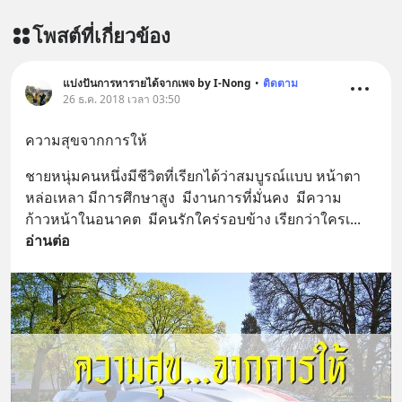
x-ด-ดล-blog-mrtharadhol-แคมเปญ
โพสต์ที่เกี่ยวข้อง
พิเศษ/ ติดต่อสอบถามคอร์สเรียนเพิ่ม
เติม Line : https://lin.ee/uaQvU5C
#เรียนรู้ผ่านการใช้จริง #มากกว่าการ
แบ่งปันการหารายได้จากเพจ by I-Nong
•
ติดตาม
เรียนภาษา #InspireEnglish
26 ธ.ค. 2018 เวลา 03:50
ความสุขจากการให้
ชายหนุ่มคนหนึ่งมีชีวิตที่เรียกได้ว่าสมบูรณ์แบบ หน้าตา
หล่อเหลา มีการศึกษาสูง  มีงานการที่มั่นคง  มีความ
ก้าวหน้าในอนาคต  มีคนรักใคร่รอบข้าง เรียกว่าใครเ
... 
อ่านต่อ