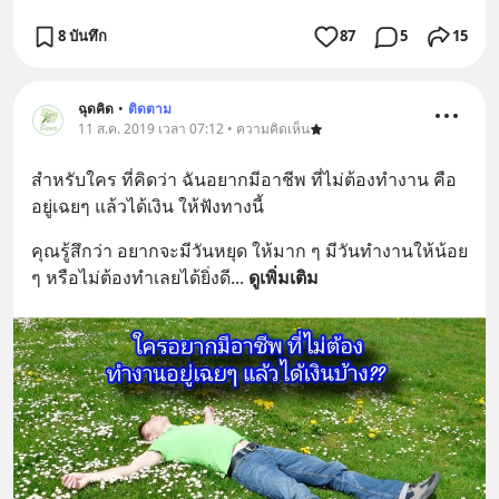
8 บันทึก
87
5
15
ฉุดคิด
•
ติดตาม
11 ส.ค. 2019 เวลา 07:12 • ความคิดเห็น
สำหรับใคร​ ที่คิดว่า​ ฉันอยากมีอาชีพ​ ที่ไม่ต้องทำงาน​ คือ
อยู่เฉยๆ​ แล้วได้เงิน​ ให้ฟังทางนี้
คุณรู้สึกว่า​ อยากจะมีวันหยุด​ ให้มาก​ ๆ​ มีวันทำงานให้น้อย​ 
ๆ​ หรือไม่ต้องทำเลยได้ยิ่งดี​
... 
ดูเพิ่มเติม