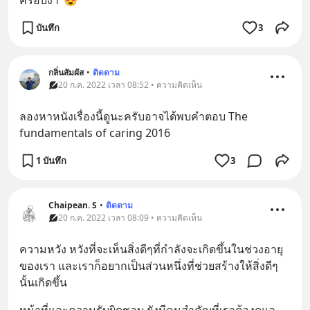
ครอบงำ"😍
บันทึก
3
กลิ่นสัมผัส
•
ติดตาม
20 ก.ค. 2022 เวลา 08:52 • ความคิดเห็น
ลองหาหนังเรื่องนี้ดูนะครับอาจได้พบคำตอบ The 
fundamentals of caring 2016
1 บันทึก
3
Chaipean. S
•
ติดตาม
20 ก.ค. 2022 เวลา 08:09 • ความคิดเห็น
ความหวัง หวังที่จะเห็นสิ่งดีๆที่กำลังจะเกิดขึ้นในช่วงอายุ
ของเรา และเราก็อยากเป็นส่วนหนึ่งที่ช่วยสร้างให้สิ่งดีๆ
นั้นเกิดขึ้น