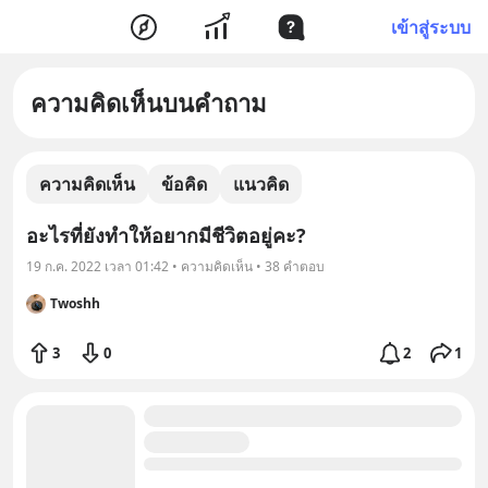
เข้าสู่ระบบ
ความคิดเห็นบนคำถาม
ความคิดเห็น
ข้อคิด
แนวคิด
อะไรที่ยังทำให้อยากมีชีวิตอยู่คะ?
19 ก.ค. 2022 เวลา 01:42 • ความคิดเห็น • 38 คำตอบ
Twoshh
3
0
2
1