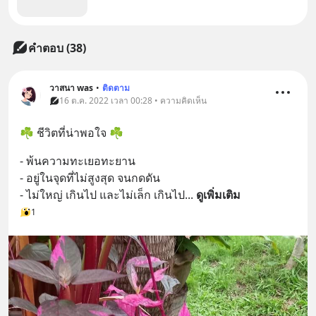
คำตอบ (38)
วาสนา was
•
ติดตาม
16 ต.ค. 2022 เวลา 00:28 • ความคิดเห็น
☘ ชีวิตที่น่าพอใจ ☘
- พ้นความทะเยอทะยาน
- อยู่ในจุดที่ไม่สูงสุด จนกดดัน
- ไม่ใหญ่ เกินไป และไม่เล็ก เกินไป
... 
ดูเพิ่มเติม
1