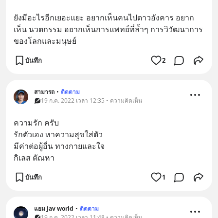
ยังมีอะไรอีกเยอะแยะ อยากเห็นคนไปดาวอังคาร อยาก
เห็น นวตกรรม อยากเห็นการแพทย์ที่ล้ำๆ การวิวัฒนาการ
ของโลกและมนุษย์
บันทึก
2
สามารถ
•
ติดตาม
19 ก.ค. 2022 เวลา 12:35 • ความคิดเห็น
ความรัก ครับ
รักตัวเอง หาความสุขใส่ตัว
มีค่าต่อผู้อื่น ทางกายและใจ
กิเลส ตัณหา
บันทึก
1
แยม Jav world
•
ติดตาม
19 ก.ค. 2022 เวลา 11:48 • ความคิดเห็น