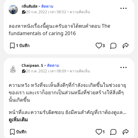
กลิ่นสัมผัส
•
ติดตาม
20 ก.ค. 2022 เวลา 08:52 • ความคิดเห็น
ลองหาหนังเรื่องนี้ดูนะครับอาจได้พบคำตอบ The 
fundamentals of caring 2016
1 บันทึก
3
Chaipean. S
•
ติดตาม
20 ก.ค. 2022 เวลา 08:09 • ความคิดเห็น
ความหวัง หวังที่จะเห็นสิ่งดีๆที่กำลังจะเกิดขึ้นในช่วงอายุ
ของเรา และเราก็อยากเป็นส่วนหนึ่งที่ช่วยสร้างให้สิ่งดีๆ
นั้นเกิดขึ้น
หน้าที่และความรับผิดชอบ ยังมีคนสำคัญที่เราต้องดูแล
... 
ดูเพิ่มเติม
บันทึก
1