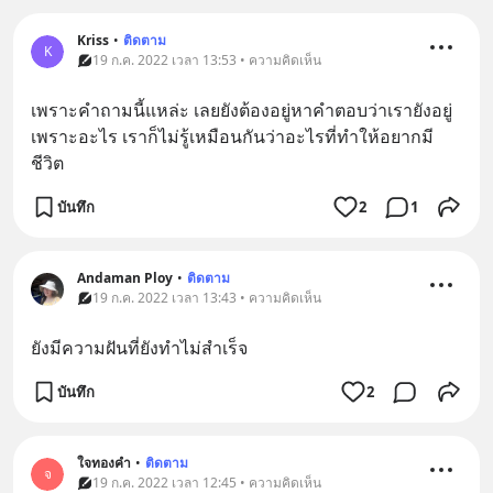
Kriss
•
ติดตาม
K
19 ก.ค. 2022 เวลา 13:53 • ความคิดเห็น
เพราะคำถามนี้แหล่ะ เลยยังต้องอยู่หาคำตอบว่าเรายังอยู่
เพราะอะไร เราก็ไม่รู้เหมือนกันว่าอะไรที่ทำให้อยากมี
ชีวิต
บันทึก
2
1
Andaman Ploy
•
ติดตาม
19 ก.ค. 2022 เวลา 13:43 • ความคิดเห็น
ยังมีความฝันที่ยังทำไม่สำเร็จ
บันทึก
2
ใจทองคำ
•
ติดตาม
จ
19 ก.ค. 2022 เวลา 12:45 • ความคิดเห็น