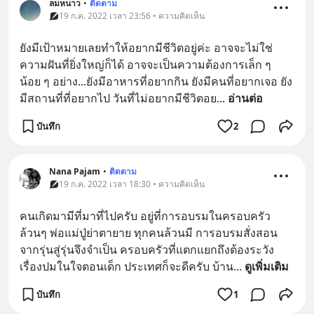
ลมหนาว
•
ติดตาม
19 ก.ค. 2022 เวลา 23:56 • ความคิดเห็น
ยังมีเป้าหมายเลยทำให้อยากมีชีวิตอยู่ค่ะ อาจจะไม่ใช่
ความฝันที่ยิ่งใหญ่ก็ได้ อาจจะเป็นความต้องการเล็ก ๆ 
น้อย ๆ อย่าง...ยังมีอาหารที่อยากกิน ยังมีคนที่อยากเจอ ยัง
มีสถานที่ที่อยากไป วันที่ไม่อยากมีชีวิตอย
... 
อ่านต่อ
บันทึก
2
Nana Pajam
•
ติดตาม
19 ก.ค. 2022 เวลา 18:30 • ความคิดเห็น
คนเกิดมามีที่มาที่ไปครับ​ อยู่ที่การอบรมในครอบครัว
ล้วนๆ​ พ่อแม่ปู่ย่าตายาย​ ทุกคนล้วนมี​ การอบรมสั่งสอน
จากรุ่นสู่รุ่นจึงจำเป็น​ ครอบครัวที่แตกแยกถึงต้องระวัง
เรื่องปมในใจตอนเด็ก​ ประเทศก็จะดีครับ​ บ้าน
... 
ดูเพิ่มเติม
บันทึก
1