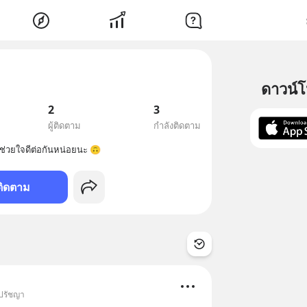
ดาวน์
2
3
ผู้ติดตาม
กำลังติดตาม
ติดตาม
 ปรัชญา