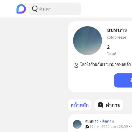
ลมหนาว
coldbreeze
2
โพสต์
หน้าหลัก
คำถาม
ลมหนาว
•
ติดตาม
19 ก.ค. 2022 เวลา 23:59 •