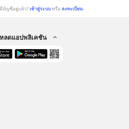
มีบัญชีอยู่แล้ว?
เข้าสู่ระบบ
หรือ
ลงทะเบียน
โหลดแอปพลิเคชัน