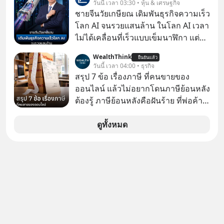
วันนี้ เวลา 03:30 • หุ้น & เศรษฐกิจ
โกง” EP4 ตอน “เขาบอกว่าจะได้เงิน
ชายจีนวัยเกษียณ เดิมพันธุรกิจความเร็ว
คืน” #ป้าเก๋าเล่ากลโกง #แก้เกมกลโกง
โลก AI จนรวยแสนล้าน ในโลก AI เวลา
#อยู่อย่างยั่งยืน #Cybersecurity #เตือน
ไม่ได้เคลื่อนที่เร็วแบบเข็มนาฬิกา แต่
ภัยออนไลน์
กำลังเคลื่อนที่ด้วยความเร็วแสง
WealthThink
ยืนยันแล้ว
วันนี้ เวลา 04:00 • ธุรกิจ
สรุป 7 ข้อ เรื่องภาษี ที่คนขายของ
ออนไลน์ แล้วไม่อยากโดนภาษีย้อนหลัง
ต้องรู้ ภาษีย้อนหลังคือฝันร้าย ที่พ่อค้า
แม่ค้าคนไหนก็คงไม่อยากพบเจอ
ดูทั้งหมด