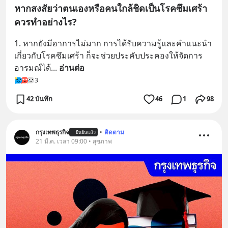
หากสงสัยว่าตนเองหรือคนใกล้ชิดเป็นโรคซึมเศร้า
ควรทำอย่างไร?
1. หากยังมีอาการไม่มาก การได้รับความรู้และคำแนะนำ
เกี่ยวกับโรคซึมเศร้า ก็จะช่วยประคับประคองให้จัดการ
อารมณ์ได้
... 
อ่านต่อ
3
42 บันทึก
46
1
98
กรุงเทพธุรกิจ
•
ติดตาม
ยืนยันแล้ว
21 มี.ค. เวลา 09:00 • สุขภาพ