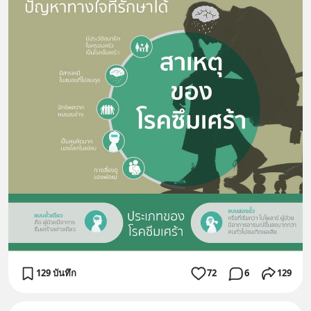
129 บันทึก
72
6
129