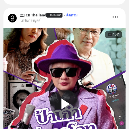
SCB Thailand
•
ติดตาม
ยืนยันแล้ว
ได้รับการบูสต์
1:41