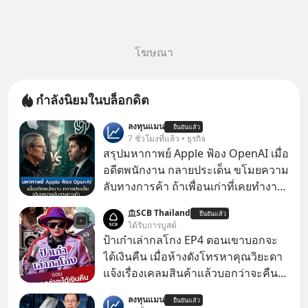
โฆษณา
กำลังนิยมในบล็อกดิต
ลงทุนแมน
ยืนยันแล้ว
7 ชั่วโมงที่แล้ว • ธุรกิจ
สรุปมหากาพย์ Apple ฟ้อง OpenAI เมื่อ
อดีตพนักงาน กลายประเด็น ขโมยความ
ลับทางการค้า ถ้าเพื่อนเก่าที่เคยทำงาน
ด้วยกัน ทักมาขอให้เราช่วยหาไฟล์งาน
SCB Thailand
ยืนยันแล้ว
เก่าที่เขาเคยทำไว้ ตอนยังอยู่บริษัท
ได้รับการบูสต์
เดียวกัน
ป้าเก๋าเล่ากลโกง EP4 ตอนเขาบอกจะ
ได้เงินคืน เมื่อห้างดังโทรหาคุณวิยะดา
แจ้งเรื่องเคลมสินค้าแล้วบอกว่าจะคืน
เงิน คุณวิยะดาจะได้เงินจริง หรือเป็น
ลงทุนแมน
ยืนยันแล้ว
เรื่องจ้อจี้ หาคำตอบได้ที่ “ป้าเก๋าเล่ากล