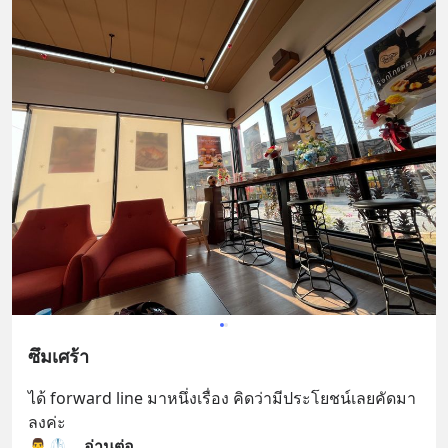
ซึมเศร้า
ได้ forward line มาหนึ่งเรื่อง คิดว่ามีประโยชน์เลยคัดมา
ลงค่ะ
👨‍⚕️🥼
... 
อ่านต่อ