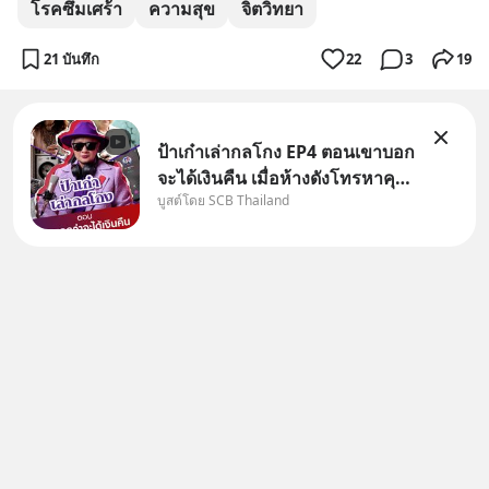
โรคซึมเศร้า
ความสุข
จิตวิทยา
21 บันทึก
22
3
19
ป้าเก๋าเล่ากลโกง EP4 ตอนเขาบอก
จะได้เงินคืน เมื่อห้างดังโทรหาคุณ
บูสต์โดย SCB Thailand
วิยะดา แจ้งเรื่องเคลมสินค้าแล้ว
บอกว่าจะคืนเงิน คุณวิยะดาจะได้
เงินจริง หรือเป็นเรื่องจ้อจี้ หาคำ
ตอบได้ที่ “ป้าเก๋าเล่ากลโกง” EP4
ตอน “เขา