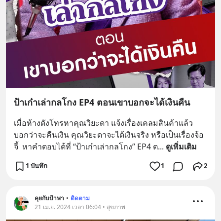
ป้าเก๋าเล่ากลโกง EP4 ตอนเขาบอกจะได้เงินคืน
เมื่อห้างดังโทรหาคุณวิยะดา แจ้งเรื่องเคลมสินค้าแล้ว
บอกว่าจะคืนเงิน คุณวิยะดาจะได้เงินจริง หรือเป็นเรื่องจ้อ
จี้  หาคำตอบได้ที่ “ป้าเก๋าเล่ากลโกง” EP4 ต
... 
ดูเพิ่มเติม
1 บันทึก
1
2
คุยกับป้าพา
•
ติดตาม
21 เม.ย. 2024 เวลา 06:04 • สุขภาพ