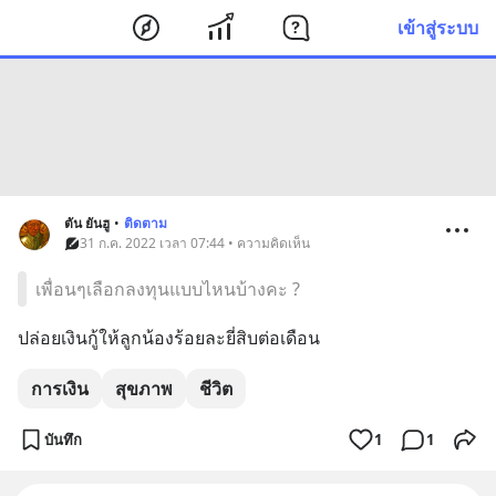
เข้าสู่ระบบ
ตัน ยันฮู
•
ติดตาม
31 ก.ค. 2022 เวลา 07:44 • ความคิดเห็น
เพื่อนๆเลือกลงทุนแบบไหนบ้างคะ ?
ปล่อยเงินกู้ให้ลูกน้องร้อยละยี่สิบต่อเดือน
การเงิน
สุขภาพ
ชีวิต
บันทึก
1
1