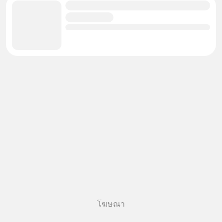
โฆษณา