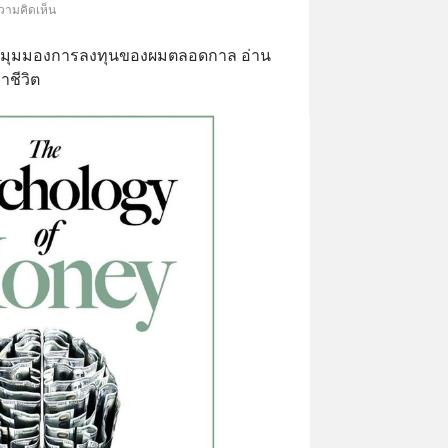
วามคิดเห็น
ี่ยนมุมมองการลงทุนของผมตลอดกาล อ่าน
าชีวิต