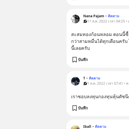
Nana Pajam
•
ติดตาม
11 ส.ค. 2022 เวลา 04:25 •
สะสมทองก้อนหลอม​ ตอนนี้ซื้
กว่าสามหมื่นได้ทุกเดือนครับ​
นี้เลยครับ
บันทึก
T
•
ติดตาม
1 ส.ค. 2022 เวลา 07:41 • ค
เราชอบลงทุนกองทุนหุ้นดัชนีค
บันทึก
Iball
•
ติดตาม