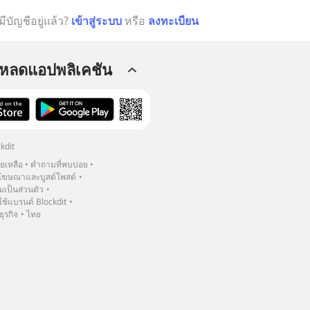
มีบัญชีอยู่แล้ว?
เข้าสู่ระบบ
หรือ
ลงทะเบียน
โหลดแอปพลิเคชัน
kdit
วยเหลือ
คำถามที่พบบ่อย
ฆษณาและบูสต์โพสต์
เป็นส่วนตัว
้แบรนด์ Blockdit
ธุรกิจ
ไทย