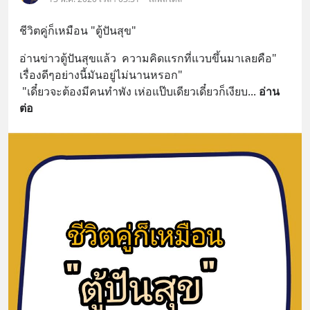
ชีวิตคู่ก็เหมือน "ตู้ปันสุข"
อ่านข่าวตู้ปันสุขแล้ว  ความคิดแรกที่แวบขึ้นมาเลยคือ" 
เรื่องดีๆอย่างนี้มันอยู่ไม่นานหรอก"
 "เดี๋ยวจะต้องมีคนทำพัง เห่อแป๊บเดียวเดี๋ยวก็เงียบ
... 
อ่าน
ต่อ