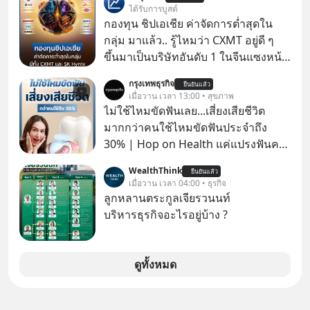
เปลี่ยนสี” McConaughey ดาราดาวรุ่ง
ได้รับการบูสต์
ในยุคหนึ่ง เคยปฏิเสธเงินค่าตัวหนังรอม
กองทุน ชิปเอเชีย ค่าจัดการต่ำสุดใน
คอมที่สูงถึง 14.5 ล้านดอลลาร์ (หรือ
กลุ่ม มาแล้ว.. รู้ไหมว่า CXMT อยู่ดี ๆ
ราว 500 ล้านบาท) เพียงเพราะเขาไม่
ขึ้นมาเป็นบริษัทอันดับ 1 ในจีนแซงหน้า
อยากขังตัวเองไว้ในกล่องเดิมๆ ผลที่
Tencent ขณะเดียวกัน TSMC เป็น
กรุงเทพธุรกิจ
ตามมาคือ โทรศัพท์ของเขากลายเป็น
ยืนยันแล้ว
บริษัทอันดับ 1 ในไต้หวันมานานแล้ว
เมื่อวาน เวลา 13:00 • สุขภาพ
ความเงียบสนิทนานถึง 14 เดือนเต็ม แต่
ไม่ใช้ไหมขัดฟันเลย...เสี่ยงเสียชีวิต
ความเงียบและ "ไฟแดง" ในวันนั้นกลับ
มากกว่าคนใช้ไหมขัดฟันประจำถึง
กลายเป็นการถอยหลังเพื่อตั้งหลัก จนส่ง
30% | Hop on Health แค่แปรงฟันคง
ให้เขาก้าวขึ้นไปยืนถือรางวัลออสการ์
ไม่พอ..จากการวิจัยตามเก็บข้อมูลผู้สูง
ในบทบาทที่เปลี่ยนชีวิตเขาไปตลอดกาล
WealthThink
ยืนยันแล้ว
อายุ 5,000 คน มีข้อมูลที่น่าสนใจเกี่ยว
เมื่อวาน เวลา 04:00 • ธุรกิจ
ใน MM EP. นี้ เราจะมาร่วมถอดรหัส
กับโรคต่างๆที่เกิดจากการไม่ใช้ไหมขัด
ลูกหลานตระกูลเจียรวนนท์
และปรับวิธีคิดกันว่า Greenlight (ไฟ
ฟันเป็นประจำ เสี่ยงเกิดโรคนำไปสู่การ
บริหารธุรกิจอะไรอยู่บ้าง ?
เขียว) จะสร้างมันขึ้นมาล่วงหน้าด้วย
เสียชีวิต...อะไรคือสาเหตุติดตามได้ใน
วินัยและความพร้อมได้อย่างไร?
Hop On Health
Yellowlight (ไฟเหลือง) จะรับมือกับ
ดูทั้งหมด
สัญญาณเตือน และชะลอตัวอย่างมีสติ
อย่างไร? Redlight (ไฟแดง) จะเปลี่ยน
อุปสรรคและความผิดพลาดให้กลายเป็น