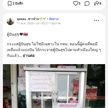
2 บันทึก
3
6
มุมมอง...ชาวบ้าน🌱🌱
•
ติดตาม
11 พ.ค. 2020 เวลา 00:27 • สุขภาพ
ตู้ปันสุข❤️🇹🇭
กระแสตู้ปันสุข ไม่ใช่มีเฉพาะใน กทม. ตอนนี้ผู้คนที่พอมี
เหลือแล้วแบ่งปัน ได้กระจายตู้ปันสุขไปตามหัวเมืองใหญ่ ๆ 
กันแล้ว
... 
อ่านต่อ