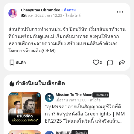
Chaayutaa Obromdee
•
ติดตาม
6 ส.ค. 2022 เวลา 12:23 • ไลฟ์สไตล์
ส่วนตัวปรับการทำงานประจำ ปิดบริษัท เริ่มกลับมาทำงาน
ที่บ้านพร้อมกับดูแลแม่ เริ่มกลับมาเทรด ลงทุนให้หลาก
หลายเพื่อกระจายความเสี่ยง สร้างแบรนด์สินค้าตัวเอง
โดยการจ้างผลิต(OEM)
บันทึก
2
กำลังนิยมในบล็อกดิต
Mission To The Moon
ยืนยันแล้ว
เมื่อวาน เวลา 13:00 • หนังสือ
"อุปสรรค" อาจเป็นสัญญาณสู่ชีวิตที่ดี
กว่า? #สรุปหนังสือ Greenlights | MM
EP.2725 “ไฟแดงในวันนี้ แท้จริงแล้ว
อาจเป็นสัญญาณไฟเขียวที่ยังไม่ถึงเวลา
ลงทุนแมน
ยืนยันแล้ว