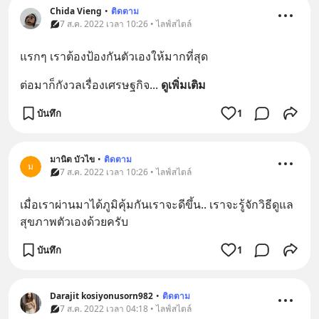
Chida Vieng
•
ติดตาม
7 ส.ค. 2022 เวลา 10:26 • ไลฟ์สไตล์
แรกๆ เราต้องป้องกันตัวเองให้มากที่สุด
ต่อมาก็กังวลเรื่องเศรษฐกิจ
... 
ดูเพิ่มเติม
บันทึก
1
มานิต บัวไข
•
ติดตาม
ม
7 ส.ค. 2022 เวลา 10:26 • ไลฟ์สไตล์
เมื่อ​เรา​ผ่าน​มา​ได้​ภูมิ​คุ้มกัน​เรา​จะ​ดีขึ้น.. เรา​จะ​รู้​จัก​วิธี​ดู​แล​
สุขภาพ​ตัวเอง​ด้วย​ครับ​
บันทึก
1
Darajit kosiyonusorn982
•
ติดตาม
7 ส.ค. 2022 เวลา 04:18 • ไลฟ์สไตล์