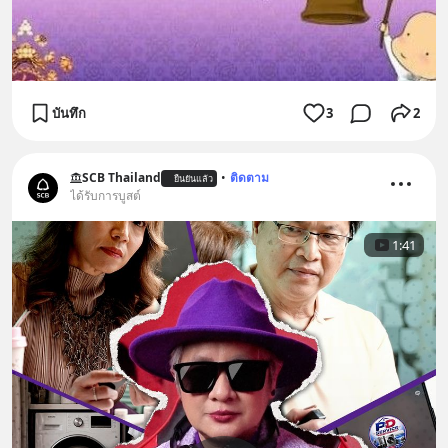
บันทึก
3
2
SCB Thailand
•
ติดตาม
ยืนยันแล้ว
ได้รับการบูสต์
1:41