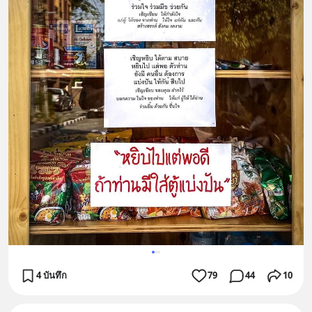
4 บันทึก
79
44
10