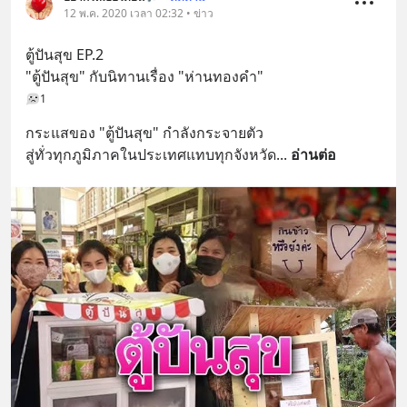
12 พ.ค. 2020 เวลา 02:32 • ข่าว
ตู้ปันสุข EP.2
"ตู้ปันสุข" กับนิทานเรื่อง "ห่านทองคำ"
1
กระแสของ "ตู้ปันสุข" กำลังกระจายตัว
สู่ทั่วทุกภูมิภาคในประเทศแทบทุกจังหวัด
... 
อ่านต่อ