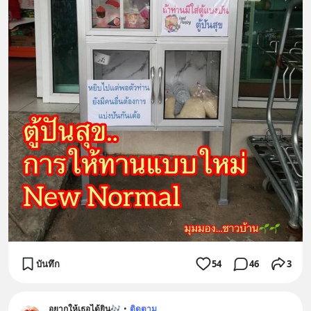
บันทึก
54
46
3
อยากให้เธอได้ยิน🎶
•
ติดตาม