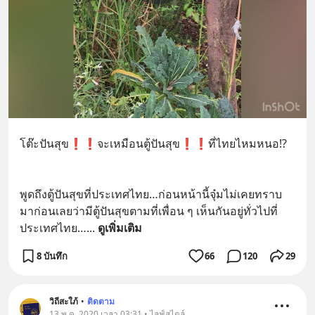
โต๊ะปันสุข❗️❗️จะเหมือนตู้ปันสุข❗️❗️ที่ไทยไหมหนอ⁉️
พูดถึงตู้ปันสุขที่ประเทศไทย…ก่อนหน้านี้จุ๋มไม่เคยทราบ
มาก่อนเลยว่ามีตู้ปันสุขตามที่เพื่อน ๆ เห็นกันอยู่ทั่วไปที่
ประเทศไทย…
... 
ดูเพิ่มเติม
8 บันทึก
66
120
29
วิถีสะใภ้
•
ติดตาม
13 พ.ค. 2020 เวลา 03:31 • ไลฟ์สไตล์