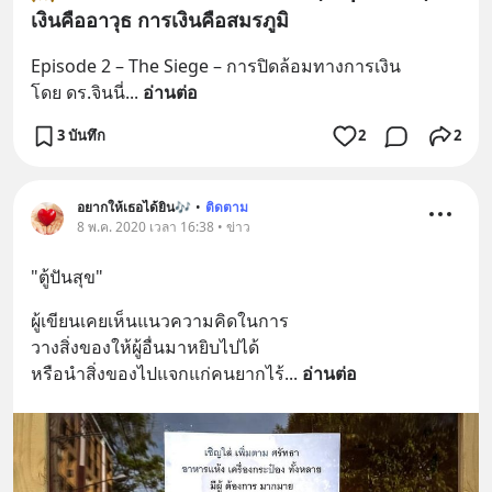
เงินคืออาวุธ การเงินคือสมรภูมิ
Episode 2 – The Siege – การปิดล้อมทางการเงิน
โดย ดร.จินนี่
... 
อ่านต่อ
3 บันทึก
2
2
อยากให้เธอได้ยิน🎶
•
ติดตาม
8 พ.ค. 2020 เวลา 16:38 • ข่าว
"ตู้ปันสุข"
ผู้เขียนเคยเห็นแนวความคิดในการ
วางสิ่งของให้ผู้อื่นมาหยิบไปได้
หรือนำสิ่งของไปแจกแก่คนยากไร้
... 
อ่านต่อ