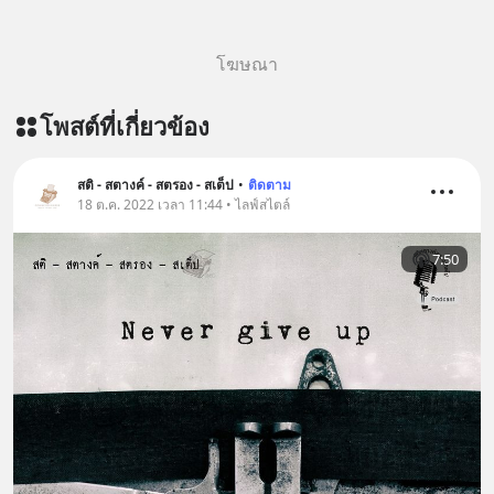
เรียนภาษา #InspireEnglish
โฆษณา
โพสต์ที่เกี่ยวข้อง
สติ - สตางค์ - สตรอง - สเต็ป
•
ติดตาม
18 ต.ค. 2022 เวลา 11:44 • ไลฟ์สไตล์
7:50