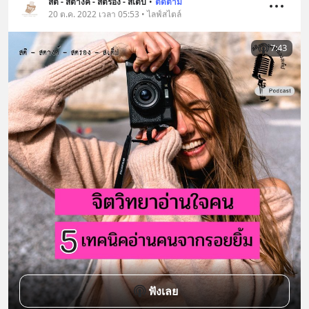
สติ - สตางค์ - สตรอง - สเต็ป
•
ติดตาม
20 ต.ค. 2022 เวลา 05:53 • ไลฟ์สไตล์
7:43
ฟังเลย