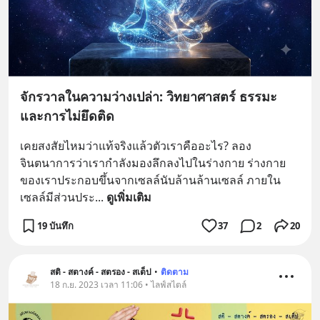
จักรวาลในความว่างเปล่า: วิทยาศาสตร์ ธรรมะ
และการไม่ยึดติด
เคยสงสัยไหมว่าแท้จริงแล้วตัวเราคืออะไร? ลอง
จินตนาการว่าเรากำลังมองลึกลงไปในร่างกาย ร่างกาย
ของเราประกอบขึ้นจากเซลล์นับล้านล้านเซลล์ ภายใน
เซลล์มีส่วนประ
... 
ดูเพิ่มเติม
19 บันทึก
37
2
20
สติ - สตางค์ - สตรอง - สเต็ป
•
ติดตาม
18 ก.ย. 2023 เวลา 11:06 • ไลฟ์สไตล์