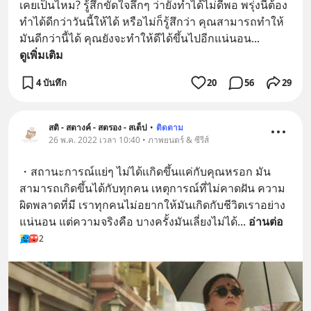
เคยเป็นไหม? รู้สึกขัดใจลึกๆ ว่ายังทำได้ไม่ดีพอ พรุ่งนี้ต้อง
ทำได้ดีกว่าวันนี้ให้ได้ หรือไม่ก็รู้สึกว่า คุณสามารถทำให้
มันดีกว่านี้ได้ คุณยังจะทำให้ดีได้ขึ้นไปอีกแน่นอน
... 
ดูเพิ่มเติม
4 บันทึก
20
56
29
สติ - สตางค์ - สตรอง - สเต็ป
•
ติดตาม
26 พ.ค. 2022 เวลา 10:40 • ภาพยนตร์ & ซีรีส์
・สถานะการณ์แย่ๆ ไม่ได้เเกิดขึ้นแค่กับคุณหรอก มัน
สามารถเกิดขึ้นได้กับทุกคน เหตุการณ์ที่ไม่คาดฝัน ความ
ผิดพลาดที่มี เราทุกคนไม่อยากให้มันเกิดกับชีวิตเราอย่าง
แน่นอน แต่ความจริงคือ บางครั้งมันเลี่ยงไม่ได้
... 
อ่านต่อ
2