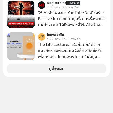
MarketThink
แมสนี้ มีโศกนาฏกรรมของโลกธุรกิจ
ยืนยันแล้ว
ล้นตลาด #เศรษฐกิจไทย #EICAround
วันนี้ เวลา 03:00 • ธุรกิจ
ซ่อนอยู่ อาณาจักรเครื่องเสียงที่ยิ่งใหญ่
#SCBThailand สามารถดูคลิปที่
ใช้ AI ทำเพลงลง YouTube ไอเดียสร้าง
ที่สุดบนโลก ถูกกว้านซื้อไปด้วยมูลค่า 8
youtube ประกอบได้ที่ link :
Passive Income ในยุคนี้ ตอนนี้หลาย ๆ
พันล้านดอลลาร์โดย Samsung และสิ่ง
https://youtube.com/shorts/-
คนน่าจะเคยได้ยินเพลงที่ใช้ AI สร้าง
ที่เจ็บปวดที่สุดคือ ยักษ์ใหญ่จาก
xU9gYcfVJk?feature=share
ผ่านหูกันมาบ้าง เช่น เพลง “ไม่มีใคร
เกาหลีใต้ไม่ได้ซื้อเพราะหลงใหลใน
Innowayถีบ
รู้ตัวเรา” จากช่องชื่อว่า UNHEARD
วันนี้ เวลา 00:30 • หนังสือ
เสียงเพลง แต่ซื้อเพื่อเป็นทางลัดเอา
MUSIC ที่ตอนนี้มียอดรับชมกว่า 26
The Life Lecture: หนังสือที่สกัดจาก
เทคโนโลยีไปใส่ในหน้าปัดรถยนต์
ล้านครั้งแล้ว
แนวคิดของคนสอนหนังสือ สวัสดีครับ
อัจฉริยะ จากจุดสูงสุดของศิลปะแห่ง
เพื่อนๆชาว InnowayTeeb วันหยุด
เสียงดนตรี ทำไมถึงจบลงด้วยการเป็น
สบายๆ วันนี้แอดเพิ่งจะอ่านหนังสือที่น่า
แค่บรรทัดหนึ่งในบัญชีทรัพย์สินของ
สนใจจบแล้วเกิดคำถามว่า
ดูทั้งหมด
บริษัทอื่น เลือกฟังกันได้เลยนะครับ อย่า
ลืมกด Follow ติดตาม PodCast ช่อง
Geek Forever’s Podcast ของผมกัน
ด้วยนะครับ 🎧 ฟังผ่าน Spotify :
https://tinyurl.com/mr39sd7c 🎧 ฟัง
ผ่าน Apple Podcast :
https://bit.ly/4yVPIpg 🎧 ฟังผ่าน
Podbean : https://bit.ly/4hr2jL3 🎧