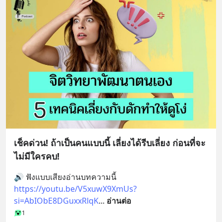
เช็คด่วน! ถ้าเป็นคนแบบนี้ เลี่ยงได้รีบเลี่ยง ก่อนที่จะ
ไม่มีใครคบ!
🔊 ฟังแบบเสียงอ่านบทความนี้
https://youtu.be/V5xuwX9XmUs?
si=AbIObE8DGuxxRlqK
... 
อ่านต่อ
1