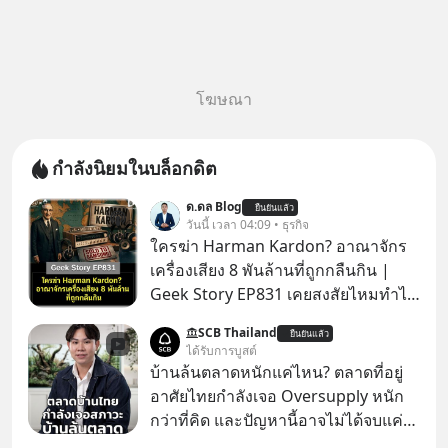
โฆษณา
กำลังนิยมในบล็อกดิต
ด.ดล Blog
ยืนยันแล้ว
วันนี้ เวลา 04:09 • ธุรกิจ
ใครฆ่า Harman Kardon? อาณาจักร
เครื่องเสียง 8 พันล้านที่ถูกกลืนกิน |
Geek Story EP831 เคยสงสัยไหมทำไม
หูฟัง AKG ถึงกลายเป็นแค่ของแถมใน
SCB Thailand
ยืนยันแล้ว
กล่องมือถือ? หรือลำโพง JBL ถึงวางขาย
ได้รับการบูสต์
เกลื่อนตามห้างทั่วไป? ทั้งที่จริง ๆ แล้ว
บ้านล้นตลาดหนักแค่ไหน? ตลาดที่อยู่
ชื่อเหล่านี้คือ “ตำนาน” ระดับเทพที่นัก
อาศัยไทยกำลังเจอ Oversupply หนัก
เล่นเครื่องเสียงยุคก่อนยอมจ่ายเงินหลัก
กว่าที่คิด และปัญหานี้อาจไม่ได้จบแค่
แสนเพื่อครอบครอง แต่เบื้องหลังความ
เรื่องเศรษฐกิจ #SCBEIC #อสังหา #บ้าน