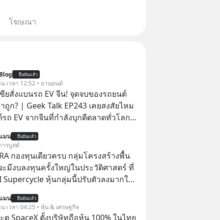
โฆษณา
Blog
ยืนยันแล้ว
วาน เวลา 12:52 • ยานยนต์
เซียสั่งแบนรถ EV จีน! จุดจบของรถยนต์
าถูก? | Geek Talk EP243 เคยสงสัยไหม
์รถ EV จากจีนที่กำลังบุกตีตลาดทั่วโลก
 จะถูกสกัดดาวรุ่งจนต้องเบรกหัวทิ่มได้
นแมน
ยืนยันแล้ว
การบูสต์
ะกาศงัด “กฎเหล็ก” สั่งบล็อกการนำเข้า
RA กองทุนเดียวครบ กลุ่มโครงสร้างพื้น
คาถูกจากจีนแบบสายฟ้าแลบ ตั้งกำแพง
่จะมีงบลงทุนครั้งใหญ่ในประวัติศาสตร์ ที่
าขั้นต่ำสูงถึง 1.7 ล้านบาท! งานนี้ทำเอา
AI Supercycle หุ้นกลุ่มนี้ปรับตัวลงมากใน
์ใหญ่อย่าง BYD ที่เคยกวาดเรียบยอดขาย
่ผ่านมา แต่ความจริงคือทั่วโลกยังเดินหน้า
นแมน
ต่เบื้องหลังมาตรการสุดโต่ง
ยืนยันแล้ว
อย่างต่อเนื่อง ซึ่งต้องการโครงสร้างพื้น
าน เวลา 04:25 • หุ้น & เศรษฐกิจ
่แค่การกีดกันทางการค้าธรรมดา แต่มันคือ
I จำนวนมาก ตั้งแต่เมโมรีชิป เก็บข้อมูล
ตู SpaceX ตั้งบริษัทถือหุ้น 100% ในไทย