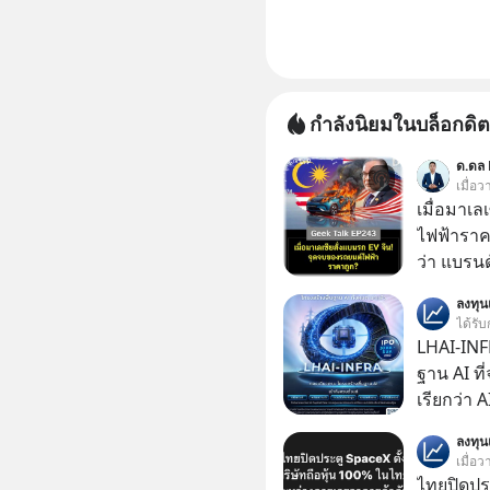
กำลังนิยมในบล็อกดิต
ด.ดล 
เมื่อ
เมื่อมาเล
ไฟฟ้าราค
ว่า แบรนด
จนราบคาบ
ลงทุ
อย่างไร? นี่คือเรื่องจริงที่เพิ่งเกิดขึ้นในมาเลเซีย เมื่อ
ได้รับ
รัฐบาลปร
LHAI-INF
รถ EV รา
ฐาน AI ที
ราคานำเข้
เรียกว่า 
ค่ายยักษ
1 เดือนที
ลงทุ
ถึงกับสะดุดไปไม่เป็น แ
ลงทุน AI 
เมื่อว
นี้ ไม่ใช
ฐานด้าน A
ไทยปิดประ