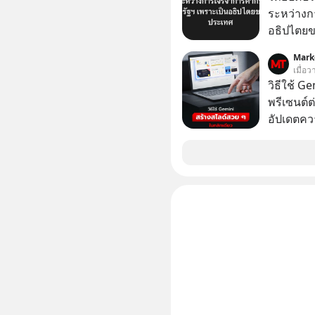
แผนอุ้มชู
ยันระบบ
ระหว่างก
ตำแหน่งงานน
อธิปไตย
แก้เกมหม
ประกาศจุ
ถึงสั่นสะ
Mark
สหรัฐฯ ตั
เมื่อ
ไปเจาะลึกเ
100% โดย
วิธีใช้ G
ฟังกันได้
ค้ากับรัฐ
พรีเซนต์ต่
PodCast 
ด้านอธิ
อัปเดตคว
กันด้วยนะครับ 🎧 ฟังผ่
สามารถใช
https://tin
สวย ๆ ได้
Apple Pod
ไป
ฟังผ่าน 
https://tin
Youtube : https://youtu.be/eFpt6XJzLu
original
https://
when-mala
สาระดี ๆ 
คลิกเลย 
===========