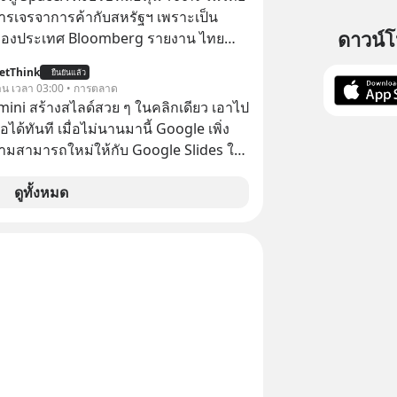
แบรนด์แห่งชาติอย่าง Proton เพื่อรักษา
ไฟฟ้า และระบายความร้อน
ารเจรจาการค้ากับสหรัฐฯ เพราะเป็น
ับแสนชีวิตในประเทศ ค่ายรถจีนจะ
ดาวน์
ของประเทศ Bloomberg รายงาน ไทย
ากกระดานนี้อย่างไร? และทำไมเรื่องนี้
ดยืนชัดเจนว่า จะไม่อนุญาตให้บริษัท
เทือนวงการยานยนต์ทั้งภูมิภาค? เราจะพา
etThink
ยืนยันแล้ว
้งบริษัทโทรคมนาคมดาวเทียมที่ถือหุ้น
วาน เวลา 03:00 • การตลาด
บื้องหลังสงคราม EV สุดเดือดนี้กัน เลือก
ชาวต่างชาติ ในระหว่างการเจรจาการ
emini สร้างสไลด์สวย ๆ ในคลิกเดียว เอาไป
เลยนะครับ อย่าลืมกด Follow ติดตาม
บาลสหรัฐ โดยให้เหตุผลว่าเป็นประเด็น
อได้ทันที เมื่อไม่นานมานี้ Google เพิ่ง
ช่อง Geek Forever’s Podcast ของผม
ปไตยของประเทศ
ามสามารถใหม่ให้กับ Google Slides ให้
าน Spotify :
้ Gemini ช่วยสร้างสไลด์นำเสนอแบบ
yurl.com/mwh8t5ev 🎧 ฟังผ่าน
ในคลิกเดียว ไม่ต้องเสียเวลาทำเองอีกต่อ
ดูทั้งหมด
cast : https://apple.co/2lEqPPg 🎧
Podbean :
yurl.com/8zszdwvp 🎧 ฟังผ่าน
0 The
 article appeared here
www.tharadhol.com/geek-talk-ep243-
ysia-banned-chinese-evs/ ติดตาม
อัพเดททุกวันผ่าน Line OA ด.ดล Blog
--> https://lin.ee/aMEkyNA
============== 📣 สนับสนุนโดย