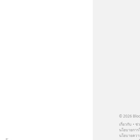
ากแนะนำผลิตภัณฑ์เสริมอาหาร Diip
บรรเทาความเครียด ลดความวิตกกังวล
่อนคลาย ซึ่งช่วยให้การนอนหลับมี
้น 📍 สนใจสั่งซื้อสินค้า Diip
INE : @diipgeek 🔗 หรือกดลิงก์
in.ee/U91Fzyz
© 2026 Bloc
เกี่ยวกับ
ช่
นโยบายการโ
นโยบายความ