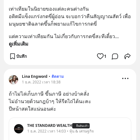
เท่าเทียมในนิยายของแต่ละคนต่างกัน
อดิตมีแข็งแกร่งกดขี่ผู้อ่อน จะบอกว่าคืนสัญญาณสัตว์ เพื่อ
มนุษยชาติฉลาดขึ้นก็พยามแก้ไขการกดขี่
แต่ความเท่าเทียมกัน ไม่เกี่ยวกับการกดขี่สะทีเดี๋ยว
... 
ดูเพิ่มเติม
บันทึก
1
Lina Engword
•
ติดตาม
1 ธ.ค. 2022 เวลา 18:38
ถ้าไม่ไล่เก็บภาษี ขึ้นภาษี อย่างบ้าคลั่ง
ไม่อำนวยด้วนกฎบ้าๆ ให้รีดไถ่ได้นะคะ
ปีหน้าสดใสแน่นอนค่ะ
THE STANDARD WEALTH
ยืนยันแล้ว
1 ธ.ค. 2022 เวลา 14:03 • หุ้น & เศรษฐกิจ