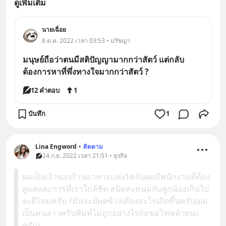
ดูเพิ่มเติม
นายเฉื่อย
8 ต.ค. 2022 เวลา 03:53 • ปรัชญา
มนุษย์ถือว่าตนมีสติปัญญามากกว่าสัตว์ แต่กลับ
ต้องการหาที่พึ่งทางใจมากกว่าสัตว์ ?
12 คำตอบ
1
บันทึก
1
Lina Engword
•
ติดตาม
24 ก.ย. 2022 เวลา 21:51 • ธุรกิจ
ผมเป็นเจ้าของร้านอาหารแห่ง1ครับผมมีพนักงานที่ต้อง
ดูแลและการที่เราใกล้ชิด สนิดสะหนมกับลูกน้องเกีนไป
จะดีไหมครับ ?มันจะมีผลข้างเคียงอะไรเกิดขึ้นครับ(ผม
เป็นคนลาวครับพิมพ์ไม่ถูกอย่างไรก้อขอโทษค้วยนะ
ครับ)