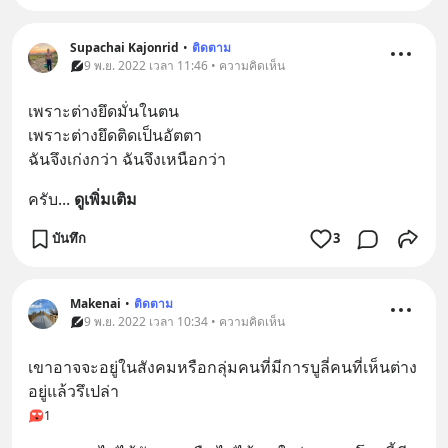
Supachai Kajonrid
•
ติดตาม
9 พ.ย. 2022 เวลา 11:46 • ความคิดเห็น
เพราะต่างยึดมั่นในตน
เพราะต่างยึดติดเป็นอัตตา
ฉันจึงเก่งกว่า ฉันจึงเหนือกว่า
ครับ
... 
ดูเพิ่มเติม
บันทึก
3
Makenai
•
ติดตาม
9 พ.ย. 2022 เวลา 10:34 • ความคิดเห็น
เขาอาจจะอยู่ในสังคมหรือกลุ่มคนที่มีการบูลี่คนที่เห็นต่าง
อยู่แล้วรึเปล่า
1