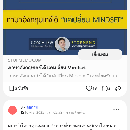
เยี่ยมชม
STOPMEMO.COM
ภาษาอังกฤษเก่งได้ แค่เปลี่ยน Mindset
ภาษาอังกฤษเก่งได้ ”แค่เปลี่ยน Mindset” เคยมั้ยครับ เวลาพูดภาษาอังกฤษแล้วผิด จะรู้สึกท้อ อยากยอมแพ้ นี่แหละครับ ปัญหาใหญ่ของการเรียนภาษาทุกๆภาษา เมื่อเราผูกการเรียนภาษากับความกลัว ภาษาเราก็จะยิ่งดิ่งลงเหวครับ! ผมขออธิบายอย่างนี้ครับ... คนเราแบ่งออกได้เป็นสองพวกด้วยกันครับ คนพวกแรก...เมื่อพลาดแล้ว จะท…
3 บันทึก
13
2
B
•
ติดตาม
B
10 พ.ย. 2022 เวลา 02:53 • ความคิดเห็น
ผมเข้าใจ​ว่าคุณ​หมายถึงการที่บางคนตำหนิเราโดยบอก