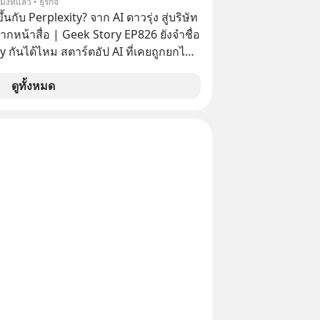
โมงที่แล้ว • ธุรกิจ
การทดสอบความปลอดภัยไซเบอร์
้นกับ Perplexity? จาก AI ดาวรุ่ง สู่บริษัท
ากหน้าสื่อ | Geek Story EP826 ยังจำชื่อ
y กันได้ไหม สตาร์ตอัป AI ที่เคยถูกยกไป
กับยักษ์ใหญ่อย่าง OpenAI ภายในเวลาแค่
่าบริษัทพุ่งกระฉูดจาก 500 ล้าน เป็น 2
ดูทั้งหมด
นล้านดอลลาร์ โตขึ้นกว่า 40 เท่า! แต่
ม ว่าทำไมวันนี้ชื่อของพวกเขาถึงหาย
ากพาดหัวข่าวเทคโนโลยีหน้าตาเฉย เกิด
ันแน่ นี่คือ The Rise and Fall ของดาวรุ่ง
หรือเป็นเพียงการเร้นกายในเงามืดเพื่อซุ่ม
่ที่น่ากลัวกว่าเดิม EP นี้เราจะมา
ุทธ์เบื้องหลัง ที่อาจทำให้บริษัทที่ดู
ูกลืม กลายเป็นผู้พลิกกระดานล้มยักษ์ใน
ีระดับโลก เลือกฟังกันได้เลยนะ
าลืมกด Follow ติดตาม PodCast ช่อง
ever’s Podcast ของผมกันด้วยนะครับ
น Spotify :
rl.com/msxt39d2 🎧 ฟังผ่าน Apple