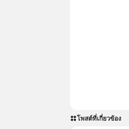
Podcast : 
ผ่าน Podbean : https://ti
🎧 ฟังผ่า
https://you
article 
https://
ep826-wha
สาระดี ๆ 
คลิกเลย 
===========
📣 ========================= เครียด หลับ
ยาก ผมอย
CBD ช่วย
เพิ่มการผ
ประสิทธิภาพมากยิ่งขึ
CBD 💬 L
https://l
โพสต์ที่เกี่ยวข้อง