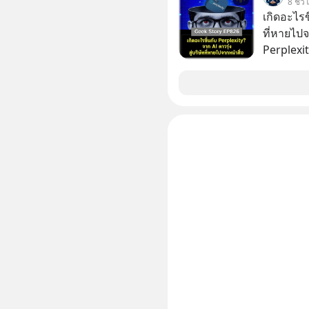
8 ชั่ว
ระหว่าง
เกิดอะไรขึ
ที่หายไปจ
Perplexit
เทียบชั้น
2 ปี มูลค
หมื่น 1 พั
สังเกตไห
เงียบไปจ
อะไรขึ้นก
วงการ AI 
สร้างอาวุธใหม
ถอดรหัสกลย
เหมือนจะถ
สงครามเทคโนโลย
ครับ อย่
Geek For
🎧 ฟังผ่า
https://tinyu