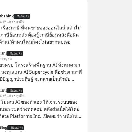
thThink
ยืนยันแล้ว
โมงที่แล้ว • ธุรกิจ
อ เรื่องภาษี ที่คนขายของออนไลน์ แล้วไม่
ษีย้อนหลัง ต้องรู้ ภาษีย้อนหลังคือฝัน
พ่อค้าแม่ค้าคนไหนก็คงไม่อยากพบเจอ
นแมน
ยืนยันแล้ว
การบูสต์
ียวครบ โครงสร้างพื้นฐาน AI ทั้งหมด มา
 ลงทุนแมน AI Supercycle คือช่วงเวลาที่
ีปัญญาประดิษฐ์ จะกลายเป็นตัวขับ
ลัก ของการเติบโตทางเศรษฐกิจ และวิถี
นแมน
ยืนยันแล้ว
ู้คนอย่างยาวนานต่อจากนี้
โมงที่แล้ว • ธุรกิจ
 โมเดล AI ของตัวเอง ได้เจาะระบบของ
ยนอก ระหว่างทดสอบ หลังต่อเน็ตได้โดย
 Meta Platforms Inc. เปิดเผยว่า หนึ่งใน
ของบริษัท สามารถเชื่อมต่ออินเทอร์เน็ต
Blog
ยืนยันแล้ว
ข้าระบบของบริการภายนอกรายหนึ่งได้