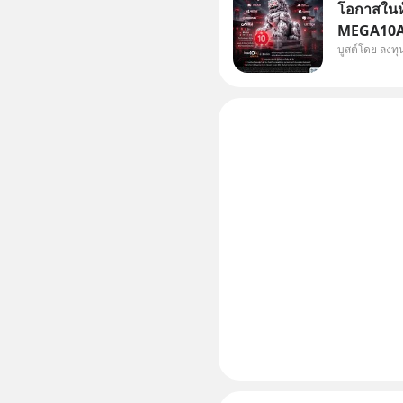
โอกาสในหุ
MEGA10AIC
บูสต์โดย ลงท
กองทุน.. 
พิเศษ ช่วง 3 - 19 ส.ค. 69 มีโปรโมชัน ลด
50% ค่าธร
ไป ฟรีค่า