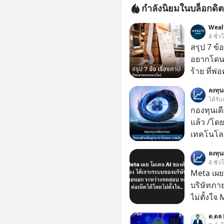
กำลังนิยมในบล็อกดิต
Weal
4 ชั่ว
สรุป 7 ข้
อยากโดนภา
ร้าย ที่
ลงทุ
ได้รับ
กองทุนเด
แล้ว /โดย
เทคโนโลย
เคลื่อนห
ลงทุ
ชีวิตของผ
4 ชั่ว
Meta เผย
บริษัทภา
ไม่ตั้งใจ
โมเดล AI 
ด.ดล 
และเจาะเ