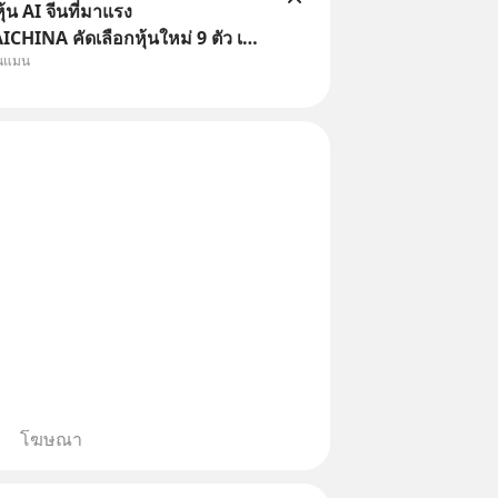
้น AI จีนที่มาแรง
HINA คัดเลือกหุ้นใหม่ 9 ตัว เข้า
ุนแมน
ครอบคลุมทั้งซัปพลายเชน AI จีน
รมเนียมซื้อ | ยอด 2 ล้านบาทขึ้น
ธรร
โฆษณา