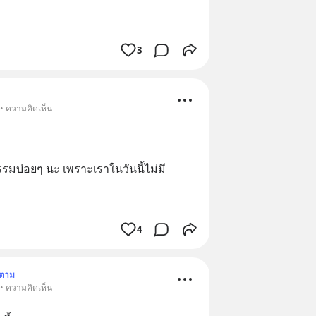
3
 • ความคิดเห็น
รมบ่อยๆ นะ เพราะเราในวันนี้ไม่มี
4
ดตาม
 • ความคิดเห็น