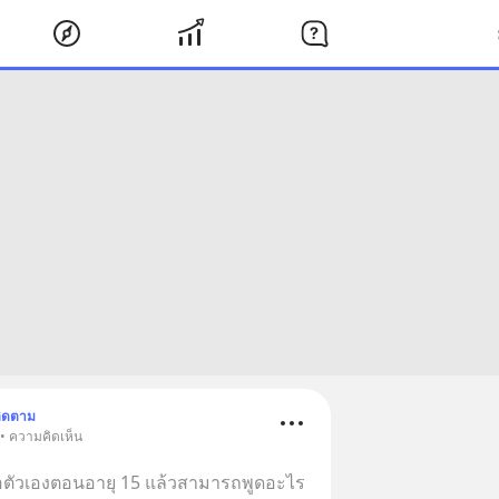
ิดตาม
 • ความคิดเห็น
อตัวเองตอนอายุ 15 แล้วสามารถพูดอะไร