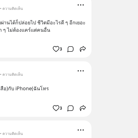
 • ความคิดเห็น
ผ่านได้ก็ปล่อยไป ชีวิตมีอะไรดี ๆ อีกเยอะ
 ๆ ไม่ต้องแคร์แต่คนอื่น
3
 • ความคิดเห็น
งสือ)กับ iPhone(ฉันโทร
3
 • ความคิดเห็น