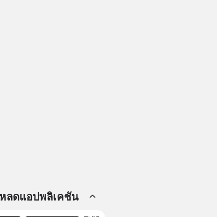
โหลดแอปพลิเคชัน