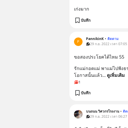
เก่งมาก
บันทึก
PannikinK
•
ติดตาม
P
29 ก.ย. 2022 เวลา 07:05
ขอสองประโยคได้ไหม 55
รักแม่กอดแม่ พาแม่ไปฟังธร
โอกาสนั้นแล้ว
... 
ดูเพิ่มเติม
1
บันทึก
บนถนน วิศวกรโรงงาน
•
ติ
29 ก.ย. 2022 เวลา 06:27