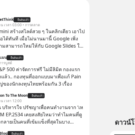
etThink
ยืนยันแล้ว
วาน เวลา 03:00 • การตลาด
emini สร้างสไลด์สวย ๆ ในคลิกเดียว เอาไป
อได้ทันที เมื่อไม่นานมานี้ Google เพิ่ง
ามสามารถใหม่ให้กับ Google Slides ให้
้ Gemini ช่วยสร้างสไลด์นำเสนอแบบ
นแมน
ยืนยันแล้ว
ในคลิกเดียว ไม่ต้องเสียเวลาทำเองอีกต่อ
การบูสต์
P 500 ค่าจัดการฟรี ไม่มีลิมิต กองแรก
ล้ว.. กองทุนที่ออกแบบมาเพื่อแก้ Pain
่ของนักลงทุนไทยพร้อมกัน 3 เรื่อง
ion To The Moon
ยืนยันแล้ว
วาน เวลา 12:00
 บริหารใจ ปรัชญาเพื่อคนทำงานจาก ‘เห
 5M EP.2534 เคยสงสัยไหมว่าทำไมคนที่ดู
ดาวน์
กลายเป็นคนที่เข้มแข็งที่สุดในบาง
์ แล้วทำไมคนที่ไม่ออกแรงทำอะไรเลย
Blog
ยืนยันแล้ว