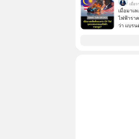
ถึงประสบค
เมื่อ
คนกลุ่มนี
เมื่อมาเล
คนรอบตัวได้เก่ง
ไฟฟ้าราค
ในวันนี้
ว่า แบรนด
บริหารใจ 
จนราบคาบ
จื๊อ) นัก
อย่างไร? นี่คือเรื่องจริงที่เพิ่งเกิดขึ้นในมาเลเซีย เมื่อ
รัฐบาลปร
รถ EV รา
ราคานำเข้
ค่ายยักษ
ถึงกับสะดุดไปไม่เป็น แ
นี้ ไม่ใช
แผนอุ้มชู
ตำแหน่งงานน
แก้เกมหม
ถึงสั่นสะ
ไปเจาะลึกเ
ฟังกันได้
PodCast 