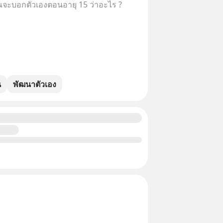
ุณจะบอกตัวเองตอนอายุ 15 ว่าอะไร ?
น
พัฒนาตัวเอง