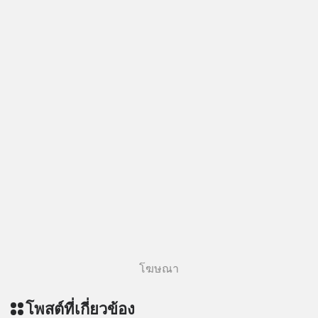
Follow ติดตาม PodCast ช่อง Geek
Forever’s Podcast ของผมกันด้วยนะ
ครับ 🎧 ฟังผ่าน Spotify :
https://tinyurl.com/mwh8t5ev 🎧
ฟังผ่าน Apple Podcast :
https://apple.co/2lEqPPg 🎧 ฟังผ่าน
Podbean :
https://tinyurl.com/8zszdwvp 🎧 ฟัง
ผ่าน Youtube :
https://youtu.be/eFpt6XJzLu0 The
original article appeared here
https://www.tharadhol.com/geek-
talk-ep243-when-malaysia-banned-
chinese-evs/ ติดตามสาระดี ๆ อัพเดท
ทุกวันผ่าน Line OA ด.ดล Blog คลิกเลย
--> https://lin.ee/aMEkyNA
โฆษณา
========================= 📣
สนับสนุนโดย 📣
โพสต์ที่เกี่ยวข้อง
=========================