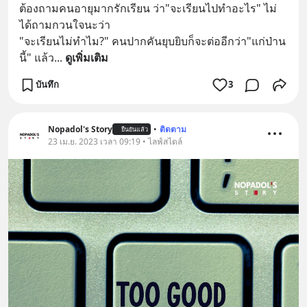
ต้องถามคนอายุมากรักเรียน ว่า"จะเรียนไปทำอะไร" ไม่
ได้ถามกวนใจนะว่า
"จะเรียนไม่ทำไม?" คนปากคันยุบยิบก็จะต่ออีกว่า"แก่ป่าน
นี้" แล้ว
... 
ดูเพิ่มเติม
บันทึก
3
Nopadol's Story
•
ติดตาม
ยืนยันแล้ว
23 เม.ย. 2023 เวลา 09:19 • ไลฟ์สไตล์