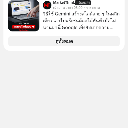
MarketThink
ยืนยันแล้ว
ราบคาบ จะถูกสกัดดาวรุ่งจนต้องเบรก
เมื่อวาน เวลา 03:00 • การตลาด
หัวทิ่มได้อย่างไร? นี่คือเรื่องจริงที่เพิ่ง
วิธีใช้ Gemini สร้างสไลด์สวย ๆ ในคลิก
เกิดขึ้นในมาเลเซีย เมื่อรัฐบาลประกาศ
เดียว เอาไปพรีเซนต์ต่อได้ทันที เมื่อไม่
งัด “กฎเหล็ก” สั่งบล็อกการนำเข้ารถ EV
นานมานี้ Google เพิ่งอัปเดตความ
ราคาถูกจากจีนแบบสายฟ้าแลบ ตั้ง
สามารถใหม่ให้กับ Google Slides ให้
กำแพงราคานำเข้าขั้นต่ำสูงถึง 1.7 ล้าน
สามารถใช้ Gemini ช่วยสร้างสไลด์นำ
ดูทั้งหมด
บาท! งานนี้ทำเอาค่ายยักษ์ใหญ่อย่าง
เสนอแบบสวย ๆ ได้ในคลิกเดียว ไม่ต้อง
BYD ที่เคยกวาดเรียบยอดขายถึงกับ
เสียเวลาทำเองอีกต่อไป
สะดุดไปไม่เป็น แต่เบื้องหลังมาตรการ
สุดโต่งนี้ ไม่ใช่แค่การกีดกันทางการค้า
ธรรมดา แต่มันคือแผนอุ้มชูแบรนด์แห่ง
ชาติอย่าง Proton เพื่อรักษาตำแหน่ง
งานนับแสนชีวิตในประเทศ ค่ายรถจีน
จะแก้เกมหมากกระดานนี้อย่างไร? และ
ทำไมเรื่องนี้ถึงสั่นสะเทือนวงการยาน
ยนต์ทั้งภูมิภาค? เราจะพาไปเจาะลึก
เบื้องหลังสงคราม EV สุดเดือดนี้กัน
เลือกฟังกันได้เลยนะครับ อย่าลืมกด