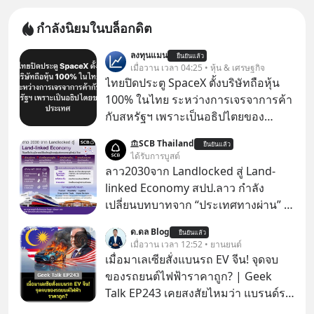
กำลังนิยมในบล็อกดิต
ลงทุนแมน
ยืนยันแล้ว
เมื่อวาน เวลา 04:25 • หุ้น & เศรษฐกิจ
ไทยปิดประตู SpaceX ตั้งบริษัทถือหุ้น
100% ในไทย ระหว่างการเจรจาการค้า
กับสหรัฐฯ เพราะเป็นอธิปไตยของ
ประเทศ Bloomberg รายงาน ไทย
SCB Thailand
ยืนยันแล้ว
ประกาศจุดยืนชัดเจนว่า จะไม่อนุญาต
ได้รับการบูสต์
ให้บริษัทสหรัฐฯ ตั้งบริษัทโทรคมนาคม
ลาว2030จาก Landlocked สู่ Land-
ดาวเทียมที่ถือหุ้น 100% โดยชาวต่าง
linked Economy สปป.ลาว กำลัง
ชาติ ในระหว่างการเจรจาการค้ากับ
เปลี่ยนบทบาทจาก “ประเทศทางผ่าน” สู่
รัฐบาลสหรัฐ โดยให้เหตุผลว่าเป็น
“ศูนย์กลางเศรษฐกิจและโลจิสติกส์”
ด.ดล Blog
ประเด็นด้านอธิปไตยของประเทศ
ยืนยันแล้ว
ของอนุภูมิภาคลุ่มแม่น้ำโขง
เมื่อวาน เวลา 12:52 • ยานยนต์
เมื่อมาเลเซียสั่งแบนรถ EV จีน! จุดจบ
ของรถยนต์ไฟฟ้าราคาถูก? | Geek
Talk EP243 เคยสงสัยไหมว่า แบรนด์รถ
EV จากจีนที่กำลังบุกตีตลาดทั่วโลกจน