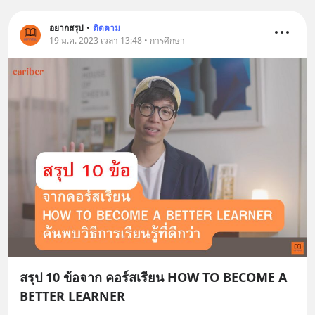
เครียด หลับยาก ผมอยากแนะนำ
ผลิตภัณฑ์เสริมอาหาร Diip CBD ช่วย
อยากสรุป
•
ติดตาม
บรรเทาความเครียด ลดความวิตกกังวล
19 ม.ค. 2023 เวลา 13:48 • การศึกษา
เพิ่มการผ่อนคลาย ซึ่งช่วยให้การนอน
หลับมีประสิทธิภาพมากยิ่งขึ้น 📍 สนใจ
สั่งซื้อสินค้า Diip CBD 💬 LINE :
@diipgeek 🔗 หรือกดลิงก์
https://lin.ee/U91Fzyz
สรุป 10 ข้อจาก คอร์สเรียน HOW TO BECOME A
BETTER LEARNER