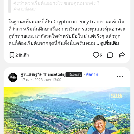
ค่ะว่าควรเริ่มต้นอย่างไร ขอบคุณมากค่ะ ?
คำถามนี้ถูกลบ
ในฐานะที่ผมเองก็เป็น Cryptocurrency trader ผมเข้าใจ
ดีว่าการเริ่มต้นศึกษาเรื่องการเงินการลงทุนและหุ้นอาจจะ
ดูท้าทายและน่ากังวลใจสำหรับมือใหม่ แต่จริงๆ แล้วทุก
คนก็ต้องเริ่มต้นจากจุดนี้กันทั้งนั้นครับ ผมม
... 
ดูเพิ่มเติม
2 บันทึก
6
ฐานเศรษฐกิจ_Thansettakij
•
ติดตาม
ยืนยันแล้ว
17 เม.ย. 2023 เวลา 13:00