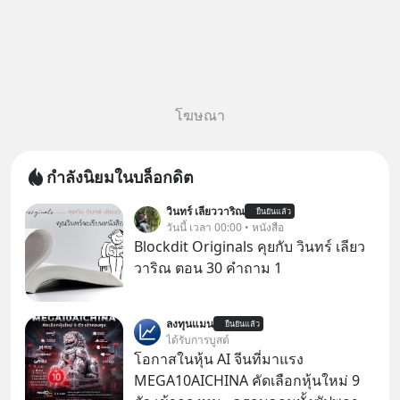
โฆษณา
กำลังนิยมในบล็อกดิต
วินทร์ เลียววาริณ
ยืนยันแล้ว
วันนี้ เวลา 00:00 • หนังสือ
Blockdit Originals คุยกับ วินทร์ เลียว
วาริณ ตอน 30 คำถาม 1
ลงทุนแมน
ยืนยันแล้ว
ได้รับการบูสต์
โอกาสในหุ้น AI จีนที่มาแรง
MEGA10AICHINA คัดเลือกหุ้นใหม่ 9