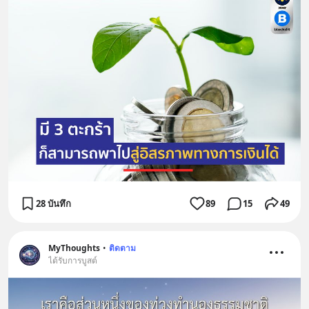
28 บันทึก
89
15
49
MyThoughts
•
ติดตาม
ได้รับการบูสต์