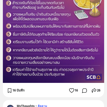
16 บันทึก
16
26
MyThoughts
•
ติดตาม