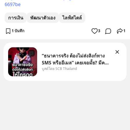
6697be
การเงิน
พัฒนาตัวเอง
ไลฟ์สไตล์
1 บันทึก
3
1
“ธนาคารจริง ต้องไม่ส่งลิงก์ทาง
SMS หรืออีเมล” เคยเจอมั้ย? มีคน
บูสต์โดย SCB Thailand
อ้างว่าโทรจากธนาคาร บอกว่า
บัญชีมีปัญหา แล้วให้กดลิงก์โน่นนี่
หรือสแกนคิวอาร์โค้ดทันที มาฟัง
“ป้าเก๋าเล่ากลโกง” เพื่อรู้ทันมุก
หลอกลวงในคราบ