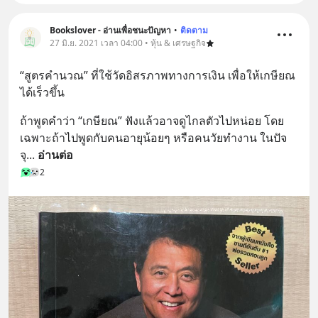
Bookslover - อ่านเพื่อชนะปัญหา
•
ติดตาม
27 มิ.ย. 2021 เวลา 04:00 • หุ้น & เศรษฐกิจ
“สูตรคำนวณ” ที่ใช้วัดอิสรภาพทางการเงิน เพื่อให้เกษียณ
ได้เร็วขึ้น
ถ้าพูดคำว่า “เกษียณ” ฟังแล้วอาจดูไกลตัวไปหน่อย โดย
เฉพาะถ้าไปพูดกับคนอายุน้อยๆ หรือคนวัยทำงาน ในปัจ
จุ
... 
อ่านต่อ
2