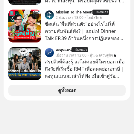
ตัว เข้ากองทุน.. ครอบคลุมทั้งซัปพลาย
เชน AI จีน พิเศษ ช่วง 3 - 19 ส.ค. 69 มี
Mission To The Moon
ยืนยันแล้ว
โปรโมชัน ลด 50% ค่าธรรมเนียมซื้อ |
2 ส.ค. เวลา 13:00 • ไลฟ์สไตล์
ยอด 2 ล้านบาทขึ้นไป ฟรีค่าธรรมเนียม
ขีดเส้น ‘พื้นที่ส่วนตัว’ อย่างไรไม่ให้
ซื้อ
ความสัมพันธ์พัง? | แอปเท๋ Dinner
Talk EP.39 ถ้าวันหนึ่งการปฏิเสธของ
เราทำให้อีกฝ่ายรู้สึกเจ็บปวด คิดว่าเรา
ลงทุนแมน
ยืนยันแล้ว
ตั้งกำแพงใส่และมองว่าเราเห็นแก่ตัวทั้ง
เมื่อวาน เวลา 12:00 • หุ้น & เศรษฐกิจ
ที่เราเองก็ไม่เคยปฏิเสธใครอย่างนี้มา
สรุปสิ่งที่ต้องรู้ แต่ไม่ค่อยมีใครบอก เมื่อ
ก่อน แต่พอตั้งใจจะ ‘สร้างขอบเขต’ เพื่อ
ถึงวัยที่เริ่มซื้อ RMF เพื่อลดหย่อนภาษี |
ตัวเองดูสักครั้ง กลับทำให้เกิดรอยร้าว
ลงทุนแมนจะเล่าให้ฟัง เมื่อเข้าสู่วัย
ในความสัมพันธ์เสียอย่างนั้น โดยราย
ทำงานและเริ่มมีรายได้ถึงเกณฑ์เสีย
การแอปเท๋ Dinner Talk ในวันนี้โฮสต์
ภาษี หลายคนมักได้รับคำแนะนำให้
ดูทั้งหมด
ทั้ง 2 ท่าน แทป-รวิศ หาญอุตสาหะ และ
ลงทุนใน RMF เพราะนอกจากจะช่วยลด
เอ๋ นิ้วกลม-สราวุธ เฮ้งสวัสดิ์ จะพาทุก
หย่อนภาษีได้แล้ว ยังเป็นโอกาสในการ
คนไปสำรวจวิธีสร้างขอบเขตเพื่อรักษา
สร้างความมั่งคั่งระยะยาว แต่น้อยคน
ใจของตัวเองและรักษาความสัมพันธ์
นักที่จะลงลึกว่า ถ้าลงทุนใน RMF ควรรู้
ของคนรอบข้างไปพร้อมกัน
อะไรบ้าง ควรดู ตรงไหน ทำอย่างไร ถึง
#boundary #selfdevelopment #แอป
จะดีกับเรา แล้วเราควรรู้ข้อมูลอะไร