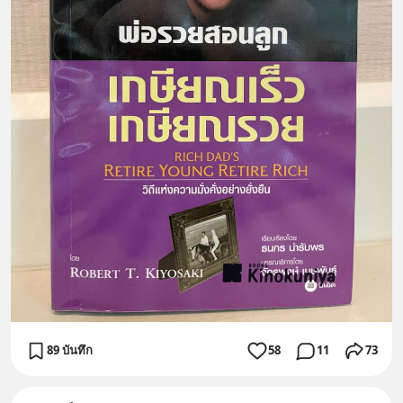
89 บันทึก
58
11
73