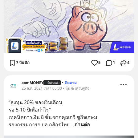
7 บันทึก
5
1
4
aomMONEY
•
ติดตาม
ยืนยันแล้ว
25 ส.ค. 2021 เวลา 05:00 • หุ้น & เศรษฐกิจ
“ลงทุน 20% ของเงินเดือน 
รอ 5-10 ปีเพื่อกำไร”
เทคนิคการเงิน 8 ขั้น จากคุณกวี ชูกิจเกษม
รองกรรมการฯ บล.กสิกรไทย
... 
อ่านต่อ