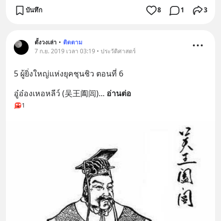
บันทึก
8
1
3
ตั้งวงเล่า
•
ติดตาม
7 ก.ย. 2019 เวลา 03:19 • ประวัติศาสตร์
5​ ผู้​ยิ่งใหญ่​แห่งยุคชุนชิว​ ตอนที่​ 6
อู๋อ๋องเหอหลีว์ (吴王阖闾)
... 
อ่านต่อ
1