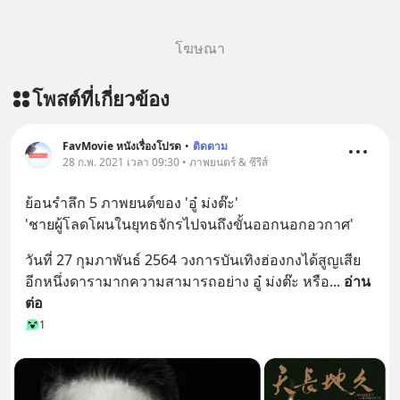
โฆษณา
โพสต์ที่เกี่ยวข้อง
FavMovie หนังเรื่องโปรด
•
ติดตาม
28 ก.พ. 2021 เวลา 09:30 • ภาพยนตร์ & ซีรีส์
ย้อนรำลึก 5 ภาพยนต์ของ 'อู๋ ม่งต๊ะ'
'ชายผู้โลดโผนในยุทธจักรไปจนถึงขั้นออกนอกอวกาศ'
วันที่ 27 กุมภาพันธ์ 2564 วงการบันเทิงฮ่องกงได้สูญเสีย
อีกหนึ่งดารามากความสามารถอย่าง อู๋ ม่งต๊ะ หรือ
... 
อ่าน
ต่อ
1