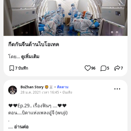
กีดกันจีนด้านไบโอเทค
โดย
... 
ดูเพิ่มเติม
7 บันทึก
96
5
7
BoZhan Story 🦁🐰
•
ติดตาม
28 ม.ค. 2021 เวลา 16:45 • บันเทิง
❤❤Ep.29.. เรื่องฟินๆ ....❤❤
ตอน....บิดาเเห่งเพลงอู๋จี (wuji)
.
.
... 
อ่านต่อ