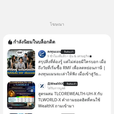
โฆษณา
กำลังนิยมในบล็อกดิต
ลงทุนแมน
ยืนยันแล้ว
9 ชั่วโมงที่แล้ว • หุ้น & เศรษฐกิจ
สรุปสิ่งที่ต้องรู้ แต่ไม่ค่อยมีใครบอก เมื่อ
ถึงวัยที่เริ่มซื้อ RMF เพื่อลดหย่อนภาษี |
ลงทุนแมนจะเล่าให้ฟัง เมื่อเข้าสู่วัย
ทำงานและเริ่มมีรายได้ถึงเกณฑ์เสีย
WealthX
ยืนยันแล้ว
ภาษี หลายคนมักได้รับคำแนะนำให้
ได้รับการบูสต์
ลงทุนใน RMF เพราะนอกจากจะช่วยลด
สูตรผสม TLCOREWEALTH-UH-X กับ
หย่อนภาษีได้แล้ว ยังเป็นโอกาสในการ
TLWORLD-X คำถามยอดฮิตที่คนใช้
สร้างความมั่งคั่งระยะยาว แต่น้อยคน
WealthX ถามเข้ามา
นักที่จะลงลึกว่า ถ้าลงทุนใน RMF ควรรู้