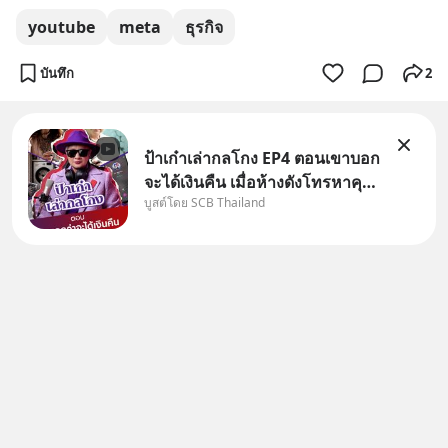
youtube
meta
ธุรกิจ
บันทึก
2
ป้าเก๋าเล่ากลโกง EP4 ตอนเขาบอก
จะได้เงินคืน เมื่อห้างดังโทรหาคุณ
บูสต์โดย SCB Thailand
วิยะดา แจ้งเรื่องเคลมสินค้าแล้ว
บอกว่าจะคืนเงิน คุณวิยะดาจะได้
เงินจริง หรือเป็นเรื่องจ้อจี้ หาคำ
ตอบได้ที่ “ป้าเก๋าเล่ากลโกง” EP4
ตอน “เขา