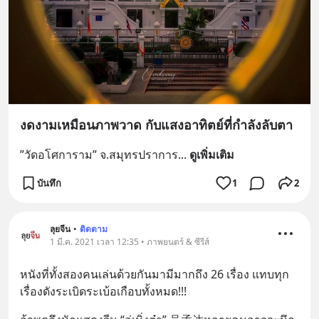
งดงามเหมือนภาพวาด กับแสงอาทิตย์ที่กำลังลับตา
”วัดอโศการาม” จ.สมุทรปราการ
... 
ดูเพิ่มเติม
บันทึก
1
2
ลุยจีน
•
ติดตาม
1 มี.ค. 2021 เวลา 12:35 • ภาพยนตร์ & ซีรีส์
หนังที่ทั้งสองคนเล่นด้วยกันมามีมากถึง 26 เรื่อง แทบทุก
เรื่องดังระเบิดระเบ้อเกือบทั้งหมด!!!