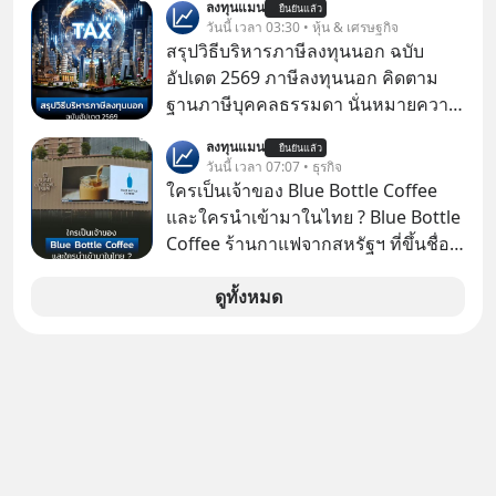
ลงทุนแมน
อะไรบ้าง ควรดู ตรงไหน ทำอย่างไร ถึง
ยืนยันแล้ว
วันนี้ เวลา 03:30 • หุ้น & เศรษฐกิจ
จะดีกับเรา แล้วเราควรรู้ข้อมูลอะไร
สรุปวิธีบริหารภาษีลงทุนนอก ฉบับ
เกี่ยวกับ RMF บ้าง เพื่อให้นำไปใช้ต่อได้
อัปเดต 2569 ภาษีลงทุนนอก คิดตาม
จริง ๆ ลงทุนแมนจะเล่าให้ฟัง
ฐานภาษีบุคคลธรรมดา นั่นหมายความ
ว่าถ้าเรามีกำไร 100,000 บาท
ลงทุนแมน
ยืนยันแล้ว
วันนี้ เวลา 07:07 • ธุรกิจ
ใครเป็นเจ้าของ Blue Bottle Coffee
และใครนำเข้ามาในไทย ? Blue Bottle
Coffee ร้านกาแฟจากสหรัฐฯ ที่ขึ้นชื่อ
เรื่องความพิถีพิถัน กำลังจะเปิดสาขา
แรกในประเทศไทย ที่ Central Park
ดูทั้งหมด