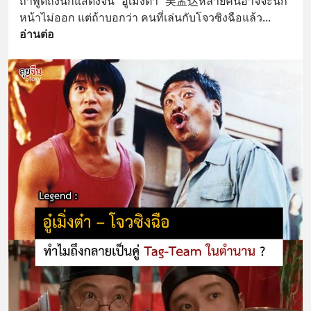
ถ้าพูดถึงนักแสดงจีน “อู่เมิ่งต๋า” 吴孟达หลายคนอาจจะนึก
หน้าไม่ออก แต่ถ้าบอกว่า คนที่เล่นกับโจวซิงฉือแล้ว
... 
อ่านต่อ