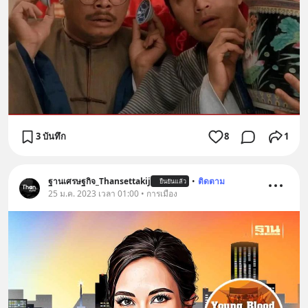
3 บันทึก
8
1
ฐานเศรษฐกิจ_Thansettakij
•
ติดตาม
ยืนยันแล้ว
25 ม.ค. 2023 เวลา 01:00 • การเมือง