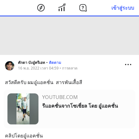
เข้าสู่ระบบ
ศักดา บังอู๋ครีเอท
•
ติดตาม
16 พ.ย. 2022 เวลา 04:59 • การตลาด
สวัสดีครับ ผมอู๋แอคชั่น  สารพันเสื้อสี
YOUTUBE.COM
รีแอคชั่นจากโซเชี่ยล โดย อู๋แอคชั่น
คลิปโดยอู๋แอคชั่น