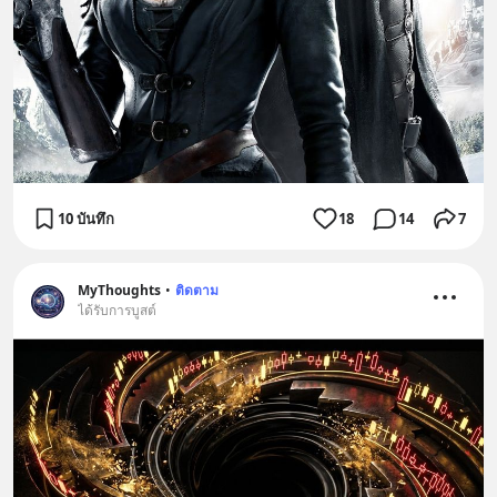
10 บันทึก
18
14
7
MyThoughts
•
ติดตาม
ได้รับการบูสต์