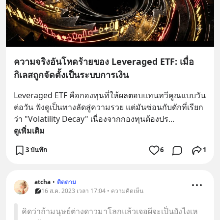
ความจริงอันโหดร้ายของ Leveraged ETF: เมื่อ
กิเลสถูกจัดตั้งเป็นระบบการเงิน
Leveraged ETF คือกองทุนที่ให้ผลตอบแทนทวีคูณแบบวัน
ต่อวัน ฟังดูเป็นทางลัดสู่ความรวย แต่มันซ่อนกับดักที่เรียก
ว่า "Volatility Decay" เนื่องจากกองทุนต้องปร
... 
ดูเพิ่มเติม
3 บันทึก
6
1
atcha
•
ติดตาม
16 ส.ค. 2023 เวลา 17:04 • ความคิดเห็น
คิดว่าถ้ามนุษย์ต่างดาวมาโลกแล้วเจอผีจะเป็นยังไงเห