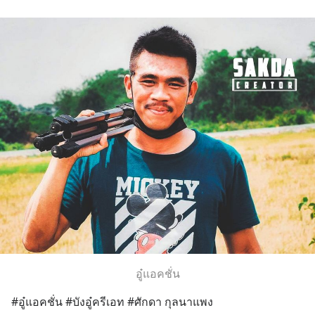
อู๋แอคชั่น
#อู๋แอคชั่น #บังอู๋ครีเอท #ศักดา กุลนาแพง