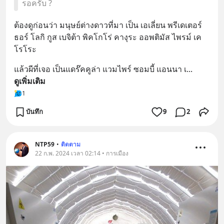
รอครับ ?
ต้องดูก่อนว่า มนุษย์ต่างดาวที่มา เป็น เอเลี่ยน พรีเดเตอร์ 
ธอร์ โลกิ กูส เบจิต้า พิคโกโร่ คางุระ ออพติมัส ไพรม์ เค
โรโระ
แล้วผีที่เจอ เป็นแดร๊คคูล่า แวมไพร์ ซอมบี้ แอนนา เ
... 
ดูเพิ่มเติม
1
บันทึก
9
2
NTP59
•
ติดตาม
22 ก.พ. 2024 เวลา 02:14 • การเมือง