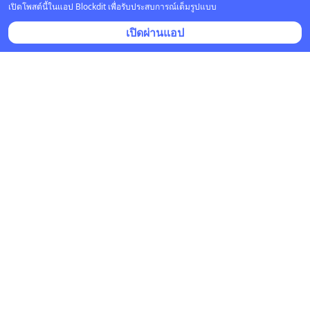
เปิดโพสต์นี้ในแอป Blockdit เพื่อรับประสบการณ์เต็มรูปแบบ
โฆษณา
เปิดผ่านแอป
โพสต์ที่เกี่ยวข้อง
PhotoschoolThailand
•
ติดตาม
6 ธ.ค. 2018 เวลา 12:27 • ศิลปะ & ออกแบบ
วิธีตั้งค่ากล้องให้หน้าชัด หลังเบลอ โบเก้สวย
วิธีตั้งค่ากล้องให้หน้าชัด หลังเบลอ โบเก้สวย สำหรับคนที่
เพิ่งเริ่มถ่ายภาพทุกคนย่อมอยากได้ภาพที่หน้าชัดหลัง
เบลอ ละหลายหลังเยอะ ๆ โบเก้สวย ๆ วันนี้ผมจะม
... 
อ่าน
ต่อ