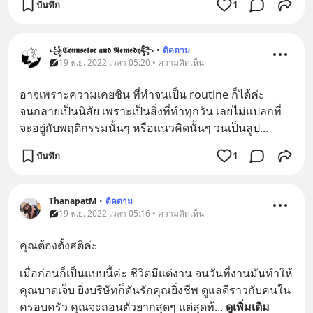
บันทึก
1
꧁𝕮𝖔𝖚𝖓𝖘𝖊𝖑𝖔𝖗 𝖆𝖓𝖉 𝕽𝖊𝖒𝖊𝖉𝖞꧂
•
ติดตาม
19 พ.ย. 2022 เวลา 05:20 • ความคิดเห็น
อาจเพราะความเคยชิน ที่ทำจนเป็น routine ก็ได้ค่ะ
จนกลายเป็นนิสัย เพราะเป็นสิ่งที่ทำทุกวัน เลยไม่แปลกที่
จะอยู่กับพฤติกรรมนั้นๆ หรือแนวคิดนั้นๆ วนเป็นลูป...
บันทึก
1
ThanapatM
•
ติดตาม
19 พ.ย. 2022 เวลา 05:16 • ความคิดเห็น
คุณต้องตั้งสติค่ะ
เมื่อก่อนก็เป็นแบบนี้ค่ะ ชีวิตมีแต่งาน จนวันที่งานมันทำให้
คุณบาดเจ็บ ยิ่งบริษัทก็ดันรักคุณยิ่งชีพ ดูแลดีราวกับคนใน
ครอบครัว คุณจะถอนตัวยากสุดๆ แต่สุดท้
... 
ดูเพิ่มเติม