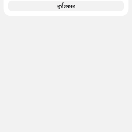
เพียง 1.3% เท่านั้น เกิดอะไรขึ้นกับที่พัก
ดูทั้งหมด
รายเล็ก ? อะไรคือข้อจำกัดที่ทำให้โต
ไม่สุด และต้องปลดล็อกกฎเกณฑ์ไหน
เพื่อให้รายเล็กเติบโตได้มากกว่าที่เป็น
อยู่ ? Talk ลงทุนแมนชวนมาวิเคราะห์
เรื่องนี้ กับคุณนรี สุเนต์ตา นายกสมาคม
โฮสเทลและที่พักขนาดเล็ก
(ประเทศไทย)