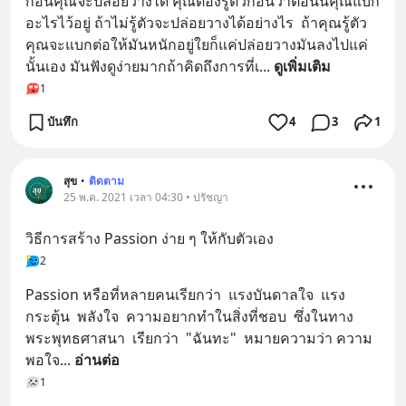
ก่อนคุณจะปล่อยวางได้ คุณต้องรู้ตัวก่อนว่าตอนนี้คุณแบก
อะไรไว้อยู่ ถ้าไม่รู้ตัวจะปล่อยวางได้อย่างไร  ถ้าคุณรู้ตัว
คุณจะแบกต่อให้มันหนักอยู่ใยก็แค่ปล่อยวางมันลงไปแค่
นั้นเอง มันฟังดูง่ายมากถ้าคิดถึงการที่เ
... 
ดูเพิ่มเติม
1
บันทึก
4
3
1
สุข
•
ติดตาม
25 พ.ค. 2021 เวลา 04:30 • ปรัชญา
วิธีการสร้าง Passion ง่าย ๆ ให้กับตัวเอง
2
Passion หรือที่หลายคนเรียกว่า  แรงบันดาลใจ  แรง
กระตุ้น  พลังใจ  ความอยากทำในสิ่งที่ชอบ  ซึ่งในทาง
พระพุทธศาสนา  เรียกว่า  "ฉันทะ"  หมายความว่า ความ
พอใจ
... 
อ่านต่อ
1