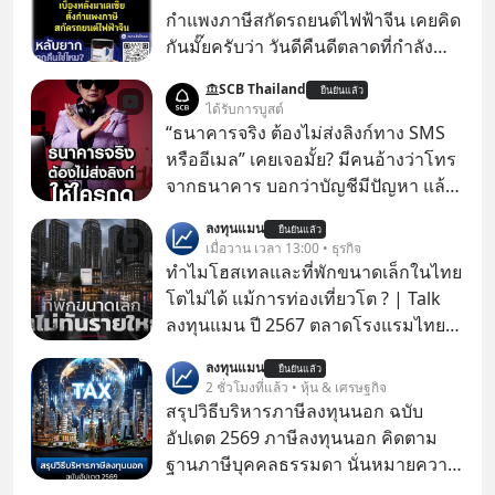
กำแพงภาษีสกัดรถยนต์ไฟฟ้าจีน เคยคิด
กันมั๊ยครับว่า วันดีคืนดีตลาดที่กำลัง
เติบโตพุ่งทะยาน จะถูกมือมืดเตะตัดขา
SCB Thailand
ยืนยันแล้ว
จนหน้าทิ่มแบบไม่ทันตั้งตัว…
ได้รับการบูสต์
“ธนาคารจริง ต้องไม่ส่งลิงก์ทาง SMS
หรืออีเมล” เคยเจอมั้ย? มีคนอ้างว่าโทร
จากธนาคาร บอกว่าบัญชีมีปัญหา แล้ว
ให้กดลิงก์โน่นนี่ หรือสแกนคิวอาร์โค้ด
ลงทุนแมน
ยืนยันแล้ว
ทันที มาฟัง “ป้าเก๋าเล่ากลโกง” เพื่อรู้ทัน
เมื่อวาน เวลา 13:00 • ธุรกิจ
มุกหลอกลวงในคราบความน่าเชื่อถือ
ทำไมโฮสเทลและที่พักขนาดเล็กในไทย
กันค่ะ #แก้เกมกลโกง #ป้าเก๋าเล่ากล
โตไม่ได้ แม้การท่องเที่ยวโต ? | Talk
โกง #LivesSustainably #อยู่อย่าง
ลงทุนแมน ปี 2567 ตลาดโรงแรมไทย
ยั่งยืน #CyberSecurity #ป้าเก๋า
มูลค่ารวมเฉียด 4 แสนล้านบาท แต่รู้
ลงทุนแมน
#FraudEducation #FinancialLiteracy
ยืนยันแล้ว
หรือไม่ว่า รายได้กว่า 85% กระจุกอยู่กับ
2 ชั่วโมงที่แล้ว • หุ้น & เศรษฐกิจ
#DigitalBankWithHumanTouch
ผู้ประกอบการรายใหญ่ และมีอัตราการ
สรุปวิธีบริหารภาษีลงทุนนอก ฉบับ
เติบโตได้ถึง 16% ขณะที่ผู้ประกอบการ
อัปเดต 2569 ภาษีลงทุนนอก คิดตาม
โฮสเทลและที่พักขนาดเล็ก ซึ่งมีสัดส่วน
ฐานภาษีบุคคลธรรมดา นั่นหมายความ
ถึง 91% ของธุรกิจที่พักทั้งหมด กลับโต
ว่าถ้าเรามีกำไร 100,000 บาท