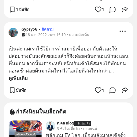
1 บันทึก
1
Gypsy5G
•
ติดตาม
18 พ.ย. 2022 เวลา 16:19 • ความคิดเห็น
เป็นค่ะ แต่เราใช้วิธีการทำสมาธิเพื่อบอกกับตัวเองให้
ปล่อยวางมันลงสักขณะแล้วก็จึงค่อยหลับตาเอนหัวลงนอน
ที่หมอน จากนั้นเราจะหลับสนิทยันเช้าให้สมองได้พักผ่อน 
ตอนเช้าค่อยตื่นมาคิดใหม่ได้ไอเดียที่สดใหม่กว่าเ
... 
ดูเพิ่มเติม
บันทึก
1
กำลังนิยมในบล็อกดิต
ด.ดล Blog
ยืนยันแล้ว
3 ชั่วโมงที่แล้ว • ยานยนต์
พลิกเกม EV โลก! เบื้องหลังมาเลเซียตั้ง