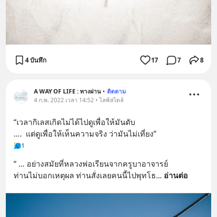
4 บันทึก
17
7
8
A WAY OF LIFE : ทางผ่าน
•
ติดตาม
4 ก.พ. 2022 เวลา 14:52 • ไลฟ์สไตล์
“เวลากิเลสเกิดไม่ได้ไปดูเพื่อให้มันดับ 
….  แต่ดูเพื่อให้เห็นความจริง ว่ามันไม่เที่ยง”
1
“ … อย่างสมัยที่หลวงพ่อเรียนจากครูบาอาจารย์ 
ท่านไม่บอกเหตุผล ท่านสั่งเลยคนนี้ไปพุทโธ
... 
อ่านต่อ