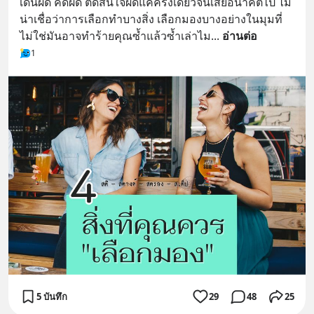
เดินผิด คิดผิด ตัดสินใจผิดแค่ครั้งเดียวจนเสียอนาคตไป ไม่
น่าเชื่อว่าการเลือกทำบางสิ่ง เลือกมองบางอย่างในมุมที่
ไม่ใช่มันอาจทำร้ายคุณซ้ำแล้วซ้ำเล่าไม
... 
อ่านต่อ
1
5 บันทึก
29
48
25