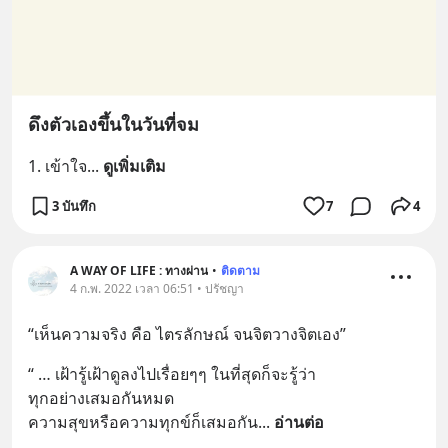
ดึงตัวเองขึ้นในวันที่จม
1. เข้าใจ
... 
ดูเพิ่มเติม
3 บันทึก
7
4
A WAY OF LIFE : ทางผ่าน
•
ติดตาม
4 ก.พ. 2022 เวลา 06:51 • ปรัชญา
“เห็นความจริง คือ ไตรลักษณ์ จนจิตวางจิตเอง”
“ … เฝ้ารู้เฝ้าดูลงไปเรื่อยๆๆ ในที่สุดก็จะรู้ว่า 
ทุกอย่างเสมอกันหมด 
ความสุขหรือความทุกข์ก็เสมอกัน
... 
อ่านต่อ