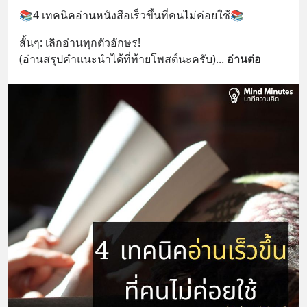
📚4 เทคนิคอ่านหนังสือเร็วขึ้นที่คนไม่ค่อยใช้📚
สั้นๆ: เลิกอ่านทุกตัวอักษร! 
(อ่านสรุปคำแนะนำได้ที่ท้ายโพสต์นะครับ)
... 
อ่านต่อ