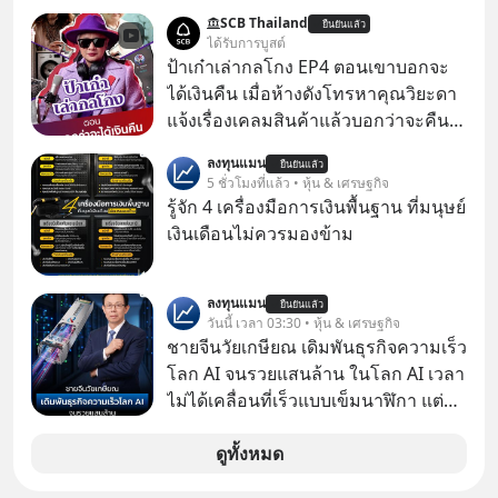
Meta Platforms Inc. เปิดเผยว่า หนึ่ง
SCB Thailand
ยืนยันแล้ว
ในโมเดล AI ของบริษัท สามารถเชื่อม
ได้รับการบูสต์
ต่ออินเทอร์เน็ต และเจาะเข้าระบบของ
ป้าเก๋าเล่ากลโกง EP4 ตอนเขาบอกจะ
บริการภายนอกรายหนึ่งได้ ระหว่างการ
ได้เงินคืน เมื่อห้างดังโทรหาคุณวิยะดา
ทดสอบความปลอดภัยไซเบอร์
แจ้งเรื่องเคลมสินค้าแล้วบอกว่าจะคืน
เงิน คุณวิยะดาจะได้เงินจริง หรือเป็น
ลงทุนแมน
ยืนยันแล้ว
เรื่องจ้อจี้ หาคำตอบได้ที่ “ป้าเก๋าเล่ากล
5 ชั่วโมงที่แล้ว • หุ้น & เศรษฐกิจ
โกง” EP4 ตอน “เขาบอกว่าจะได้เงิน
รู้จัก 4 เครื่องมือการเงินพื้นฐาน ที่มนุษย์
คืน” #ป้าเก๋าเล่ากลโกง #แก้เกมกลโกง
เงินเดือนไม่ควรมองข้าม
#อยู่อย่างยั่งยืน #Cybersecurity #เตือน
ภัยออนไลน์
ลงทุนแมน
ยืนยันแล้ว
วันนี้ เวลา 03:30 • หุ้น & เศรษฐกิจ
ชายจีนวัยเกษียณ เดิมพันธุรกิจความเร็ว
โลก AI จนรวยแสนล้าน ในโลก AI เวลา
ไม่ได้เคลื่อนที่เร็วแบบเข็มนาฬิกา แต่
กำลังเคลื่อนที่ด้วยความเร็วแสง
ดูทั้งหมด