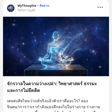
MyThoughts
•
ติดตาม
ได้รับการบูสต์
จักรวาลในความว่างเปล่า: วิทยาศาสตร์ ธรรมะ
และการไม่ยึดติด
เคยสงสัยไหมว่าแท้จริงแล้วตัวเราคืออะไร? ลอง
จินตนาการว่าเรากำลังมองลึกลงไปในร่างกาย ร่างกาย