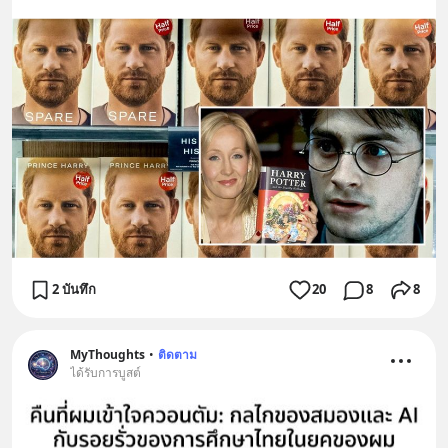
2 บันทึก
20
8
8
MyThoughts
•
ติดตาม
ได้รับการบูสต์