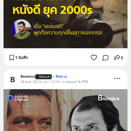
1 บันทึก
2
Bnomics
•
ติดตาม
ยืนยันแล้ว
28 พ.ค. 2023 เวลา 12:19 • ภาพยนตร์ & ซีรีส์