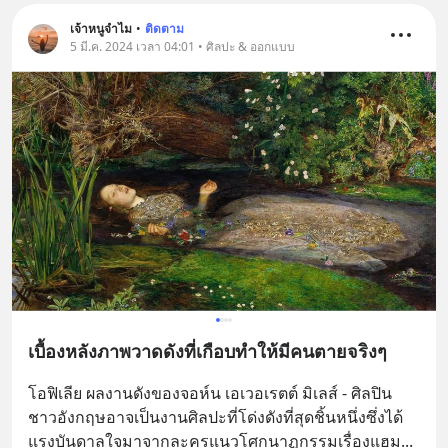
เจ้าหนูจำไม
•
ติดตาม
5 มี.ค. 2024 เวลา 04:01 • ศิลปะ & ออกแบบ
เบื้องหลังภาพวาดดังที่เกือบทำให้มีคนตายจริงๆ
โอฟิเลีย ผลงานดังของจอห์น เอเวอเรตต์ มิเลส์ - ศิลปิน
ชาวอังกฤษอาจเป็นงานศิลปะที่โด่งดังที่สุดชิ้นหนึ่งซึ่งได้
แรงบันดาลใจมาจากละครแนวโศกนาฏกรรมเรื่องแฮม
... 