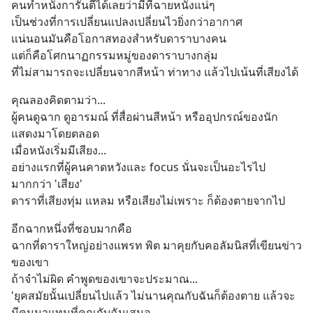
คนทำหนังการันตีได้เลยว่ามีที่ฉายหนังแน่ๆ
เป็นช่วงที่การเปลี่ยนแปลงเปลี่ยนไวยิ่งกว่าอากาศ
แน่นอนมันคือโอกาสทองสำหรับดาราบางคน
แต่ก็คือโศกนาฏกรรมหมู่ของดาราบางกลุ่ม
ที่ไม่สามารถจะเปลี่ยนจากสีหน้า ท่าทาง แล้วไปเน้นที่เสียงได้
คุณลองคิดตามว่า...
ผู้คนดูฉาก ดูอารมณ์ ที่สื่อผ่านสีหน้า หรืออุปกรณ์ของนัก
แสดงมาโดยตลอด
เมื่อหนังเริ่มมีเสียง...
อย่างแรกที่ผู้คนคาดหวังและ focus นั่นจะเป็นอะไรไป
มากกว่า 'เสียง'
ดาราที่เสียงทุ่ม แหลม หรือเสียงไม่เพราะ ก็ต้องตายจากไป
อีกฉากหนึ่งที่ชอบมากคือ
ฉากที่ดาราใหญ่อย่างแพรท พิต มาคุยกับคอลัมนิสที่เขียนข่าว
ของเขา
ถ้าจำไม่ผิด คำพูดของเขาจะประมาณ...
'ยุคสมัยนั้นเปลี่ยนไปแล้ว ไม่นานคุณกับฉันก็ต้องตาย แล้วจะ
มีคนมาแทนที่คุณกับฉันเสมอ