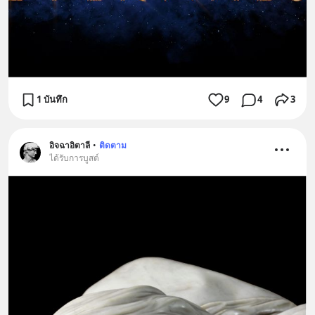
1 บันทึก
9
4
3
อิจฉาอิตาลี
•
ติดตาม
ได้รับการบูสต์