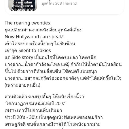
บูสต์โดย SCB Thailand
Oversupply หนักกว่าที่คิด และ
ปัญหานี้อาจไม่ได้จบแค่เรื่อง
เศรษฐกิจ #SCBEIC #อสังหา
The roaring twenties 
#บ้านล้นตลาด #เศรษฐกิจไทย
ยุคเปลี่ยนผ่านจากหนังเงียบสู่หนังมีเสียง
#EICAround #SCBThailand
Now Hollywood can speak!
สามารถดูคลิปท
เค้าโครงของเรื่องนี้ง่ายๆ ไม่ซับซ้อน
เล่ายุค Silent to Takies
แต่ Side story เป็นอะไรที่โคตรแปลก โคตรฉีก
บางฉาก...น้ำตากำลังจะไหล แต่ผู้ กำกับให้น้ำตามันไหลย้อน
ขึ้นไป ด้วยการตีหัวเปลี่ยนซีน ใช้ดนตรีแบบสนุก
บางฉาก...อยากจะกรีดร้องออกมาดังๆ แต่ทำได้แค่กรี๊ดในใจ 
(เพราะอายคนอื่น)
ส่วนตัวแล้ว ขอสรุปสั้นๆ ให้หนังเรื่องนี้ว่า
'โศกนาฏกรรมหนังแห่งปี 20's'
เพราะเท่าที่ไปอ่านเพิ่มเติมมา
ช่วงปี 20's - 30's เป็นยุคดูหนังฟังเพลงของอเมริกา
เศรษฐกิจดี ชนชั้นกลางมีรายได้ โรงหนังมากมาย