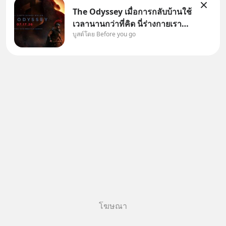
The Odyssey เมื่อการกลับบ้านใช้
เวลานานกว่าที่คิด นี่ร่างกายเรา
บูสต์โดย Before you go
ต้องการกลับบ้านจริงหรือ
(SPOILED ALERT!!!) 🔥 264.1
โฆษณา