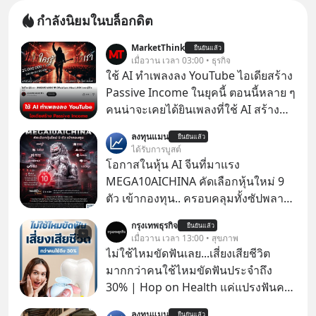
กำลังนิยมในบล็อกดิต
MarketThink
ยืนยันแล้ว
เมื่อวาน เวลา 03:00 • ธุรกิจ
ใช้ AI ทำเพลงลง YouTube ไอเดียสร้าง
Passive Income ในยุคนี้ ตอนนี้หลาย ๆ
คนน่าจะเคยได้ยินเพลงที่ใช้ AI สร้าง
ผ่านหูกันมาบ้าง เช่น เพลง “ไม่มีใคร
ลงทุนแมน
ยืนยันแล้ว
รู้ตัวเรา” จากช่องชื่อว่า UNHEARD
ได้รับการบูสต์
MUSIC ที่ตอนนี้มียอดรับชมกว่า 26
โอกาสในหุ้น AI จีนที่มาแรง
ล้านครั้งแล้ว
MEGA10AICHINA คัดเลือกหุ้นใหม่ 9
ตัว เข้ากองทุน.. ครอบคลุมทั้งซัปพลาย
เชน AI จีน พิเศษ ช่วง 3 - 19 ส.ค. 69 มี
กรุงเทพธุรกิจ
ยืนยันแล้ว
โปรโมชัน ลด 50% ค่าธรรมเนียมซื้อ |
เมื่อวาน เวลา 13:00 • สุขภาพ
ยอด 2 ล้านบาทขึ้นไป ฟรีค่าธรรมเนียม
ไม่ใช้ไหมขัดฟันเลย...เสี่ยงเสียชีวิต
ซื้อ
มากกว่าคนใช้ไหมขัดฟันประจำถึง
30% | Hop on Health แค่แปรงฟันคง
ไม่พอ..จากการวิจัยตามเก็บข้อมูลผู้สูง
ลงทุนแมน
ยืนยันแล้ว