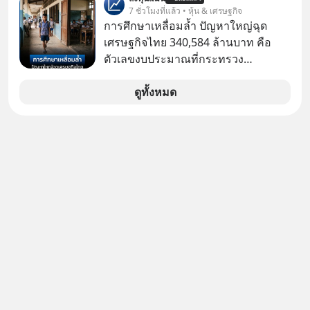
อายุ 5,000 คน มีข้อมูลที่น่าสนใจเกี่ยว
7 ชั่วโมงที่แล้ว • หุ้น & เศรษฐกิจ
กับโรคต่างๆที่เกิดจากการไม่ใช้ไหมขัด
การศึกษาเหลื่อมล้ำ ปัญหาใหญ่ฉุด
ฟันเป็นประจำ เสี่ยงเกิดโรคนำไปสู่การ
เศรษฐกิจไทย 340,584 ล้านบาท คือ
เสียชีวิต...อะไรคือสาเหตุติดตามได้ใน
ตัวเลขงบประมาณที่กระทรวง
Hop On Health
ศึกษาธิการ ได้รับจัดสรรในงบประมาณ
รายจ่ายประจำปี 2568 ซึ่งมากที่สุดเป็น
ดูทั้งหมด
อันดับ 2 รองจากกระทรวงการคลัง