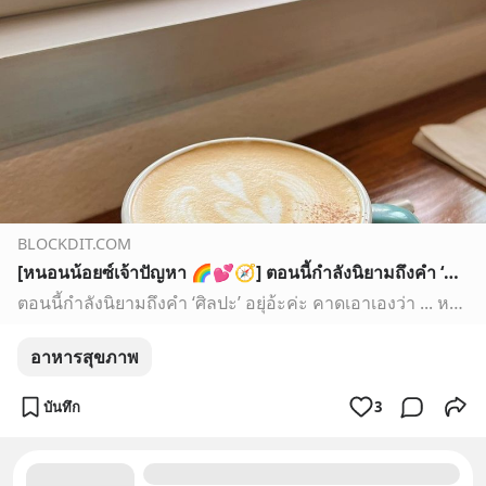
BLOCKDIT.COM
[หนอนน้อยซ์เจ้าปัญหา 🌈💕🧭] ตอนนี้กำลังนิยามถึงคำ ‘ศิลปะ’ อยุ่อ้ะค่ะ คาดเอาเองว่า ... หมายถึงสิ่งใดๆ ทั้งจากธรรมชาติ และมนุษย์สรรค์สร้าง ที่จรรโลง & เสริมพลังด้านบวกให้แก่มนุษย์ ความเห็นส่วนตัว เลยคิดว่าศิลปะครอบคลุมได้ค่อนข้างก
ตอนนี้กำลังนิยามถึงคำ ‘ศิลปะ’ อยุ่อ้ะค่ะ คาดเอาเองว่า ... หมายถึงสิ่งใดๆ ทั้งจากธรรมชาติ และมนุษย์สรรค์สร้าง ที่จรรโลง & เสริมพลังด้านบวกให้แก่มนุษย์
อาหารสุขภาพ
บันทึก
3