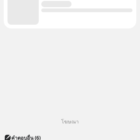
โฆษณา
คำตอบอื่น
(
6
)