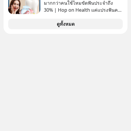
คอมที่สูงถึง 14.5 ล้านดอลลาร์ (หรือ
มากกว่าคนใช้ไหมขัดฟันประจำถึง
ราว 500 ล้านบาท) เพียงเพราะเขาไม่
30% | Hop on Health แค่แปรงฟันคง
อยากขังตัวเองไว้ในกล่องเดิมๆ ผลที่
ไม่พอ..จากการวิจัยตามเก็บข้อมูลผู้สูง
ตามมาคือ โทรศัพท์ของเขากลายเป็น
อายุ 5,000 คน มีข้อมูลที่น่าสนใจเกี่ยว
ดูทั้งหมด
ความเงียบสนิทนานถึง 14 เดือนเต็ม แต่
กับโรคต่างๆที่เกิดจากการไม่ใช้ไหมขัด
ความเงียบและ "ไฟแดง" ในวันนั้นกลับ
ฟันเป็นประจำ เสี่ยงเกิดโรคนำไปสู่การ
กลายเป็นการถอยหลังเพื่อตั้งหลัก จนส่ง
เสียชีวิต...อะไรคือสาเหตุติดตามได้ใน
ให้เขาก้าวขึ้นไปยืนถือรางวัลออสการ์
Hop On Health
ในบทบาทที่เปลี่ยนชีวิตเขาไปตลอดกาล
ใน MM EP. นี้ เราจะมาร่วมถอดรหัส
และปรับวิธีคิดกันว่า Greenlight (ไฟ
เขียว) จะสร้างมันขึ้นมาล่วงหน้าด้วย
วินัยและความพร้อมได้อย่างไร?
Yellowlight (ไฟเหลือง) จะรับมือกับ
สัญญาณเตือน และชะลอตัวอย่างมีสติ
อย่างไร? Redlight (ไฟแดง) จะเปลี่ยน
อุปสรรคและความผิดพลาดให้กลายเป็น
บทเรียนที่ส่งเราไปได้ไกลกว่าเดิมได้
อย่างไร? หากคุณกำลังรู้สึกว่าชีวิตเจอ