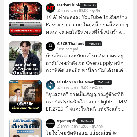
MarketThink
ยืนยันแล้ว
เมื่อวาน เวลา 03:00 • ธุรกิจ
ใช้ AI ทำเพลงลง YouTube ไอเดียสร้าง
Passive Income ในยุคนี้ ตอนนี้หลาย ๆ
คนน่าจะเคยได้ยินเพลงที่ใช้ AI สร้าง
ผ่านหูกันมาบ้าง เช่น เพลง “ไม่มีใคร
SCB Thailand
ยืนยันแล้ว
รู้ตัวเรา” จากช่องชื่อว่า UNHEARD
ได้รับการบูสต์
MUSIC ที่ตอนนี้มียอดรับชมกว่า 26
บ้านล้นตลาดหนักแค่ไหน? ตลาดที่อยู่
ล้านครั้งแล้ว
อาศัยไทยกำลังเจอ Oversupply หนัก
กว่าที่คิด และปัญหานี้อาจไม่ได้จบแค่
เรื่องเศรษฐกิจ #SCBEIC #อสังหา #บ้าน
Mission To The Moon
ยืนยันแล้ว
ล้นตลาด #เศรษฐกิจไทย #EICAround
เมื่อวาน เวลา 13:00 • หนังสือ
#SCBThailand สามารถดูคลิปที่
"อุปสรรค" อาจเป็นสัญญาณสู่ชีวิตที่ดี
youtube ประกอบได้ที่ link :
กว่า? #สรุปหนังสือ Greenlights | MM
https://youtube.com/shorts/-
EP.2725 “ไฟแดงในวันนี้ แท้จริงแล้ว
xU9gYcfVJk?feature=share
อาจเป็นสัญญาณไฟเขียวที่ยังไม่ถึงเวลา
กรุงเทพธุรกิจ
ยืนยันแล้ว
เปลี่ยนสี” McConaughey ดาราดาวรุ่ง
เมื่อวาน เวลา 13:00 • สุขภาพ
ในยุคหนึ่ง เคยปฏิเสธเงินค่าตัวหนังรอม
ไม่ใช้ไหมขัดฟันเลย...เสี่ยงเสียชีวิต